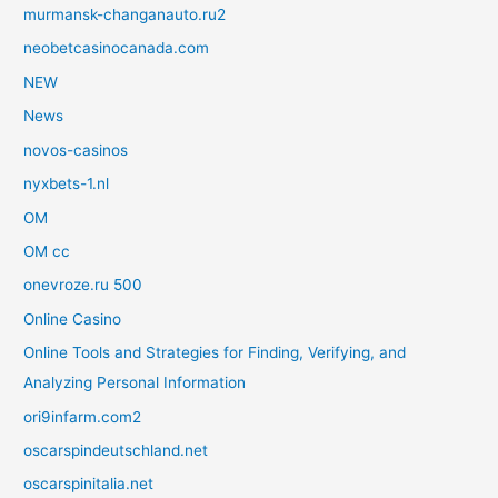
murmansk-changanauto.ru2
neobetcasinocanada.com
NEW
News
novos-casinos
nyxbets-1.nl
OM
OM cc
onevroze.ru 500
Online Casino
Online Tools and Strategies for Finding, Verifying, and
Analyzing Personal Information
ori9infarm.com2
oscarspindeutschland.net
oscarspinitalia.net