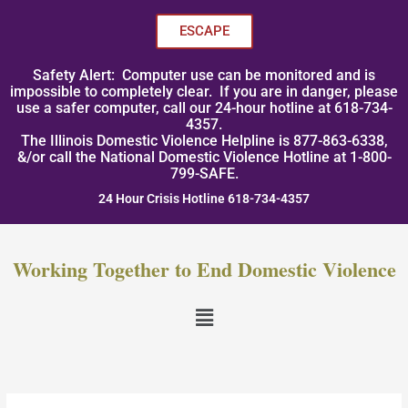
Skip
to
ESCAPE
content
Safety Alert: Computer use can be monitored and is
impossible to completely clear. If you are in danger, please
use a safer computer, call our 24-hour hotline at 618-734-
4357.
The Illinois Domestic Violence Helpline is 877-863-6338,
&/or call the National Domestic Violence Hotline at 1-800-
799-SAFE.
24 Hour Crisis Hotline 618-734-4357
Working Together to End Domestic Violence
Menu