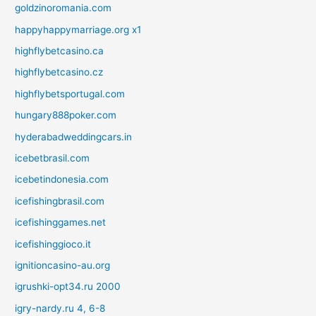
goldzinoromania.com
happyhappymarriage.org x1
highflybetcasino.ca
highflybetcasino.cz
highflybetsportugal.com
hungary888poker.com
hyderabadweddingcars.in
icebetbrasil.com
icebetindonesia.com
icefishingbrasil.com
icefishinggames.net
icefishinggioco.it
ignitioncasino-au.org
igrushki-opt34.ru 2000
igry-nardy.ru 4, 6-8