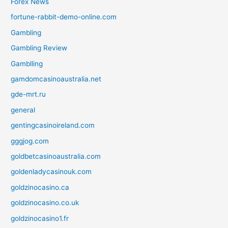
Forex News
fortune-rabbit-demo-online.com
Gambling
Gambling Review
Gamblling
gamdomcasinoaustralia.net
gde-mrt.ru
general
gentingcasinoireland.com
gggjog.com
goldbetcasinoaustralia.com
goldenladycasinouk.com
goldzinocasino.ca
goldzinocasino.co.uk
goldzinocasino1.fr