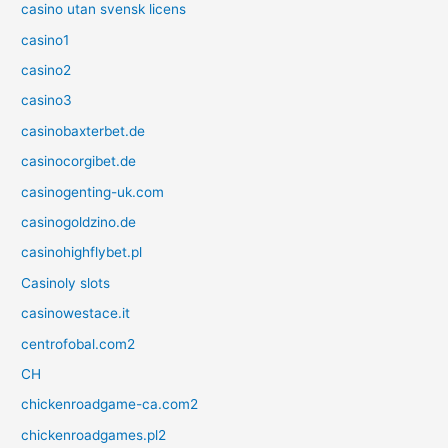
casino utan svensk licens
casino1
casino2
casino3
casinobaxterbet.de
casinocorgibet.de
casinogenting-uk.com
casinogoldzino.de
casinohighflybet.pl
Casinoly slots
casinowestace.it
centrofobal.com2
CH
chickenroadgame-ca.com2
chickenroadgames.pl2