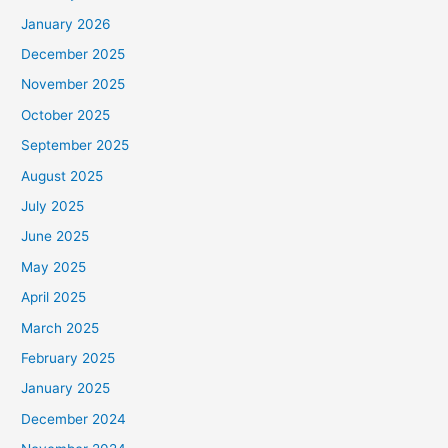
January 2026
December 2025
November 2025
October 2025
September 2025
August 2025
July 2025
June 2025
May 2025
April 2025
March 2025
February 2025
January 2025
December 2024