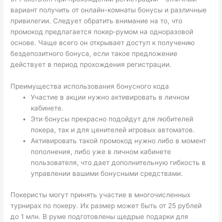
вариант получить от онлайн-комнаты бонусы и различные
привилегии. Следует обратить внимание на то, что
промокод предлагается покер-румом на одноразовой
основе. Чаще всего он открывает доступ к получению
бездепозитного бонуса, если такое предложение
действует в период прохождения регистрации.
Преимущества использования бонусного кода
Участие в акции нужно активировать в личном
кабинете.
Эти бонусы прекрасно подойдут для любителей
покера, так и для ценителей игровых автоматов.
Активировать такой промокод нужно либо в момент
пополнения, либо уже в личном кабинете
пользователя, что дает дополнительную гибкость в
управлении вашими бонусными средствами.
Покеристы могут принять участие в многочисленных
турнирах по покеру. Их размер может быть от 25 рублей
до 1 млн. В руме подготовлены щедрые подарки для