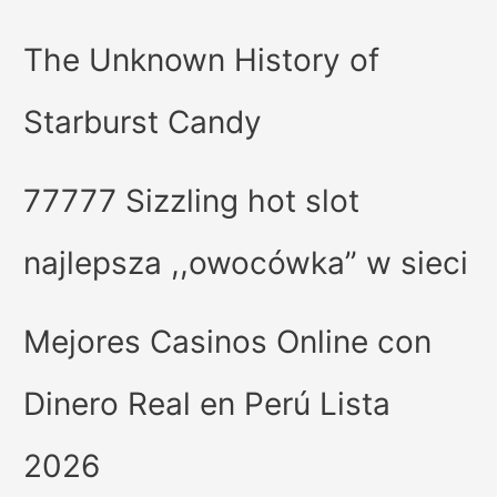
The Unknown History of
Starburst Candy
77777 Sizzling hot slot
najlepsza ,,owocówka” w sieci
Mejores Casinos Online con
Dinero Real en Perú Lista
2026