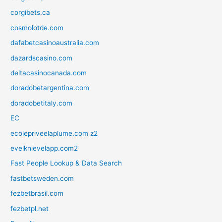
corgibets.ca
cosmolotde.com
dafabetcasinoaustralia.com
dazardscasino.com
deltacasinocanada.com
doradobetargentina.com
doradobetitaly.com
EC
ecolepriveelaplume.com z2
evelknievelapp.com2
Fast People Lookup & Data Search
fastbetsweden.com
fezbetbrasil.com
fezbetpl.net