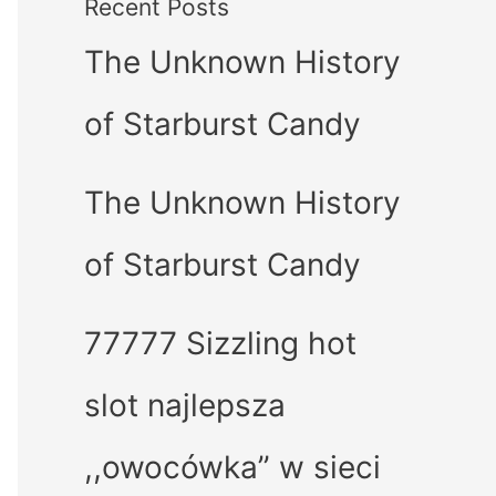
Recent Posts
The Unknown History
of Starburst Candy
The Unknown History
of Starburst Candy
77777 Sizzling hot
slot najlepsza
,,owocówka” w sieci