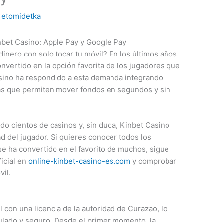
y
etomidetka
inbet Casino: Apple Pay y Google Pay
dinero con solo tocar tu móvil? En los últimos años
vertido en la opción favorita de los jugadores que
asino ha respondido a esta demanda integrando
mas que permiten mover fondos en segundos y sin
do cientos de casinos y, sin duda, Kinbet Casino
d del jugador. Si quieres conocer todos los
 se ha convertido en el favorito de muchos, sigue
ficial en
online-kinbet-casino-es.com
y comprobar
vil.
 con una licencia de la autoridad de Curazao, lo
ulado y seguro. Desde el primer momento, la