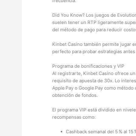
frecuencia.
Did You Know? Los juegos de Evolutio
suelen tener un RTP ligeramente superi
del método de pago para reducir costo
Kinbet Casino también permite jugar e
perfecto para probar estrategias antes 
Programa de bonificaciones y VIP
Al registrarte, Kinbet Casino ofrece u
requisito de apuesta de 30x. Lo inter
Apple Pay o Google Pay como método de
obtención de fondos.
El programa VIP está dividido en nivele
recompensas como:
Cashback semanal del 5 % al 15 %