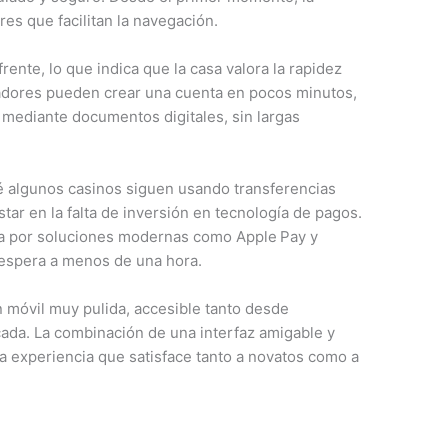
es que facilitan la navegación.
frente, lo que indica que la casa valora la rapidez
adores pueden crear una cuenta en pocos minutos,
za mediante documentos digitales, sin largas
é algunos casinos siguen usando transferencias
tar en la falta de inversión en tecnología de pagos.
sta por soluciones modernas como Apple Pay y
 espera a menos de una hora.
 móvil muy pulida, accesible tanto desde
da. La combinación de una interfaz amigable y
 experiencia que satisface tanto a novatos como a