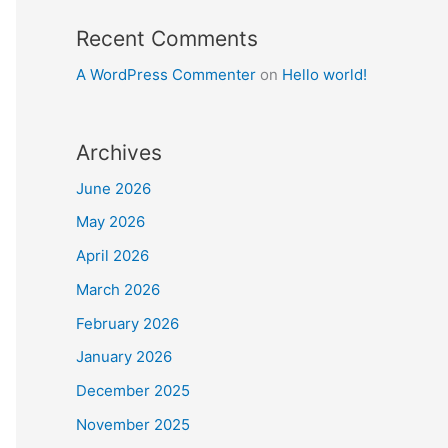
Recent Comments
A WordPress Commenter
on
Hello world!
Archives
June 2026
May 2026
April 2026
March 2026
February 2026
January 2026
December 2025
November 2025