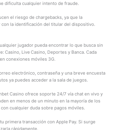
e dificulta cualquier intento de fraude.
ucen el riesgo de chargebacks, ya que la
con la identificación del titular del dispositivo.
ualquier jugador pueda encontrar lo que busca sin
ye: Casino, Live Casino, Deportes y Banca. Cada
 en conexiones móviles 3G.
 correo electrónico, contraseña y una breve encuesta
tos ya puedes acceder a la sala de juegos.
inbet Casino ofrece soporte 24/7 vía chat en vivo y
nden en menos de un minuto en la mayoría de los
r con cualquier duda sobre pagos móviles.
 tu primera transacción con Apple Pay. Si surge
izarla rápidamente.