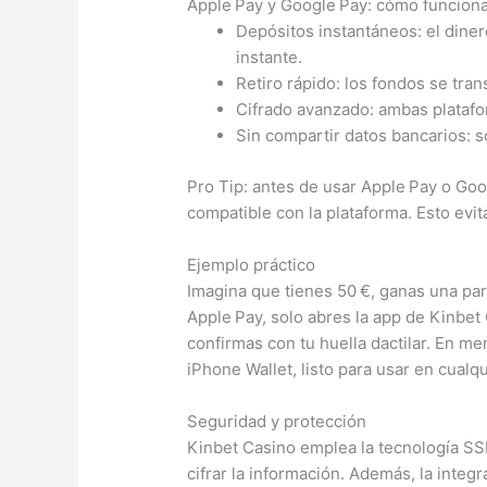
Apple Pay y Google Pay: cómo funcion
Depósitos instantáneos: el diner
instante.
Retiro rápido: los fondos se tran
Cifrado avanzado: ambas platafo
Sin compartir datos bancarios: so
Pro Tip: antes de usar Apple Pay o Goog
compatible con la plataforma. Esto evi
Ejemplo práctico
Imagina que tienes 50 €, ganas una part
Apple Pay, solo abres la app de Kinbet 
confirmas con tu huella dactilar. En me
iPhone Wallet, listo para usar en cualqu
Seguridad y protección
Kinbet Casino emplea la tecnología SS
cifrar la información. Además, la inte