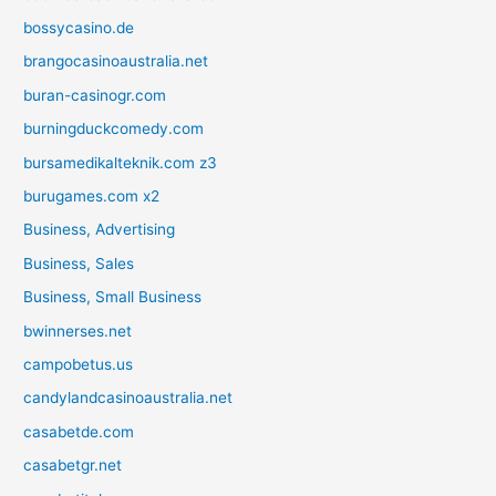
bossycasino.de
brangocasinoaustralia.net
buran-casinogr.com
burningduckcomedy.com
bursamedikalteknik.com z3
burugames.com x2
Business, Advertising
Business, Sales
Business, Small Business
bwinnerses.net
campobetus.us
candylandcasinoaustralia.net
casabetde.com
casabetgr.net