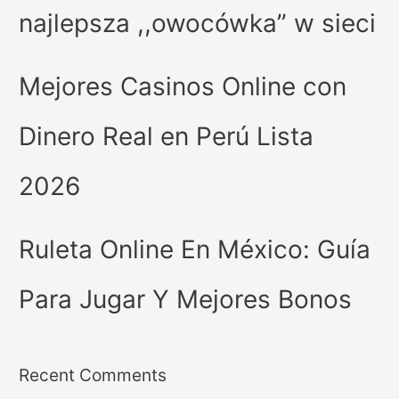
najlepsza ,,owocówka” w sieci
Mejores Casinos Online con
Dinero Real en Perú Lista
2026
Ruleta Online En México: Guía
Para Jugar Y Mejores Bonos
Recent Comments