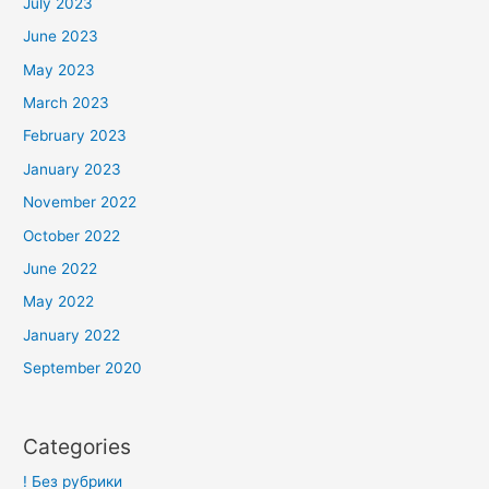
July 2023
June 2023
May 2023
March 2023
February 2023
January 2023
November 2022
October 2022
June 2022
May 2022
January 2022
September 2020
Categories
! Без рубрики