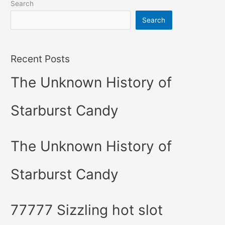
Search
Search
Recent Posts
The Unknown History of
Starburst Candy
The Unknown History of
Starburst Candy
77777 Sizzling hot slot