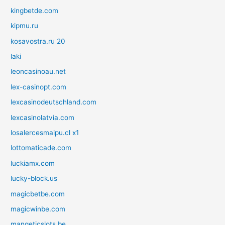
kingbetde.com
kipmu.ru
kosavostra.ru 20
laki
leoncasinoau.net
lex-casinopt.com
lexcasinodeutschland.com
lexcasinolatvia.com
losalercesmaipu.cl x1
lottomaticade.com
luckiamx.com
lucky-block.us
magicbetbe.com
magicwinbe.com
mangeticslots.be