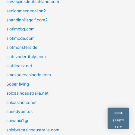
savaspinsdeutschland.com
sedicomsenegal.sn2
shandinhillsgolf.com2
slotimobg.com
slotimode.com
slotmonsters.de
slotsvader-italy.com
slotticakz.net
smokacecasinode.com
Sober living
solcasinoaustralia.net
solcasinoca.net
speedybet.us
spinania1.gr
SAFETY
EXIT
spinbetcasinoaustralia.com