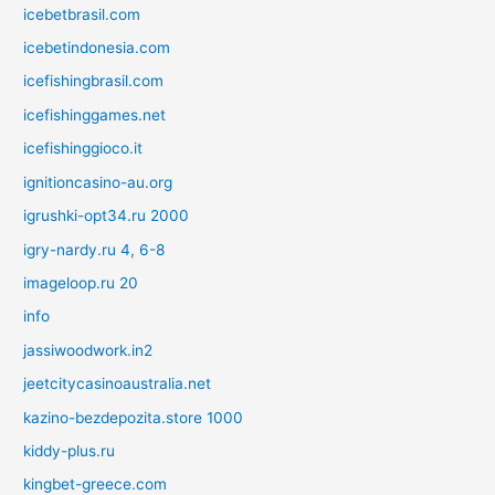
icebetbrasil.com
icebetindonesia.com
icefishingbrasil.com
icefishinggames.net
icefishinggioco.it
ignitioncasino-au.org
igrushki-opt34.ru 2000
igry-nardy.ru 4, 6-8
imageloop.ru 20
info
jassiwoodwork.in2
jeetcitycasinoaustralia.net
kazino-bezdepozita.store 1000
kiddy-plus.ru
kingbet-greece.com