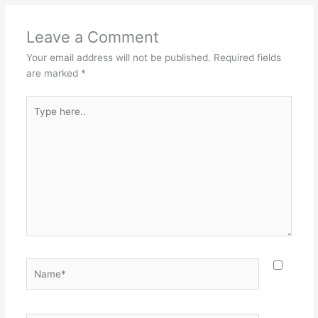
Leave a Comment
Your email address will not be published.
Required fields
are marked
*
Type
here..
Name*