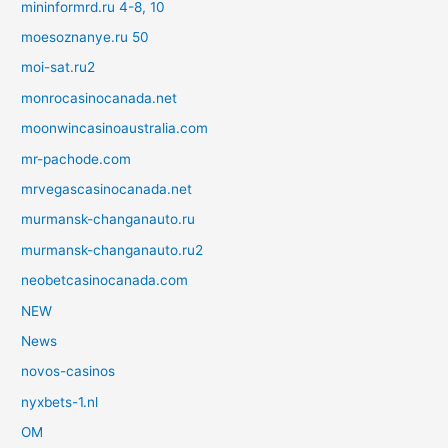
mininformrd.ru 4-8, 10
moesoznanye.ru 50
moi-sat.ru2
monrocasinocanada.net
moonwincasinoaustralia.com
mr-pachode.com
mrvegascasinocanada.net
murmansk-changanauto.ru
murmansk-changanauto.ru2
neobetcasinocanada.com
NEW
News
novos-casinos
nyxbets-1.nl
OM