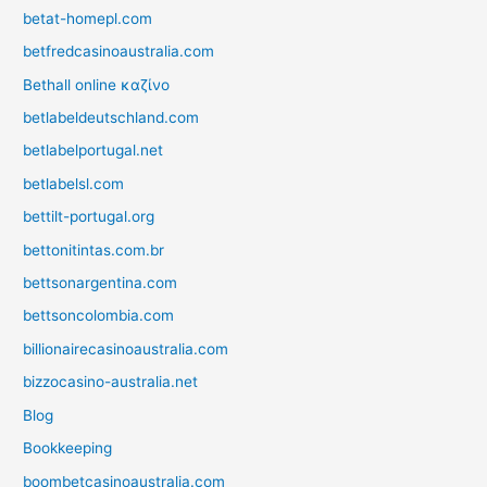
betat-homepl.com
betfredcasinoaustralia.com
Bethall online καζίνο
betlabeldeutschland.com
betlabelportugal.net
betlabelsl.com
bettilt-portugal.org
bettonitintas.com.br
bettsonargentina.com
bettsoncolombia.com
billionairecasinoaustralia.com
bizzocasino-australia.net
Blog
Bookkeeping
boombetcasinoaustralia.com