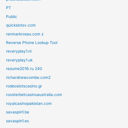
PT
Public
quickslotsv.com
renmarkroses.com z
Reverse Phone Lookup Tool
reveryplay1.nl
reveryplay1.uk
rezume2016.ru 240
richardnewcombe.com2
rodeoslotscasino.gr
roosterbetcasinoaustralia.com
royalcasinopakistan.com
savaspin1.be
savaspin1.es