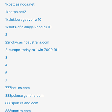
1xbetcasinoca.net
1xbetph.net2
1xslot.beregaevo.ru 10
1xslots-oficialnyy-vhod.ru 10
2
22rickycasinoaustralia.com
2_europe-today.ru 1win 7000 RU
3
4
5
7
777bet-es.com
888pokerargentina.com
888sportireland.com
888sportro.com