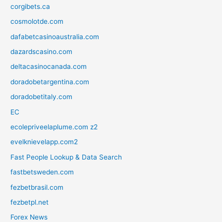
corgibets.ca
cosmolotde.com
dafabetcasinoaustralia.com
dazardscasino.com
deltacasinocanada.com
doradobetargentina.com
doradobetitaly.com
EC
ecolepriveelaplume.com z2
evelknievelapp.com2
Fast People Lookup & Data Search
fastbetsweden.com
fezbetbrasil.com
fezbetpl.net
Forex News