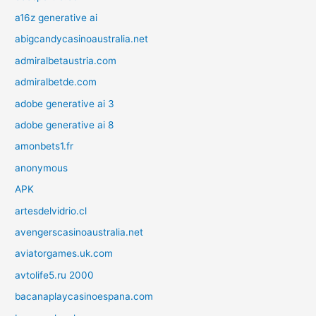
a16z generative ai
abigcandycasinoaustralia.net
admiralbetaustria.com
admiralbetde.com
adobe generative ai 3
adobe generative ai 8
amonbets1.fr
anonymous
APK
artesdelvidrio.cl
avengerscasinoaustralia.net
aviatorgames.uk.com
avtolife5.ru 2000
bacanaplaycasinoespana.com