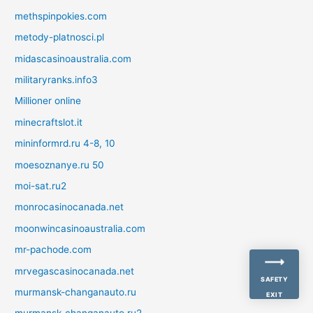
methspinpokies.com
metody-platnosci.pl
midascasinoaustralia.com
militaryranks.info3
Millioner online
minecraftslot.it
mininformrd.ru 4-8, 10
moesoznanye.ru 50
moi-sat.ru2
monrocasinocanada.net
moonwincasinoaustralia.com
mr-pachode.com
mrvegascasinocanada.net
SAFETY
murmansk-changanauto.ru
EXIT