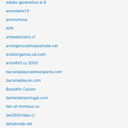
adobe generative ai 8
amonbets1.fr
anonymous
APK
artesdelvidrio.cl
avengerscasinoaustralia.net
aviatorgames.uk.com
avtolife5.ru 2000
bacanaplaycasinoespana.com
bacanaplayuk.com
BassWin Casino
baxterbetportugal.com
bet-at-homeus.us
bet365chilee.cl
betalicede.net