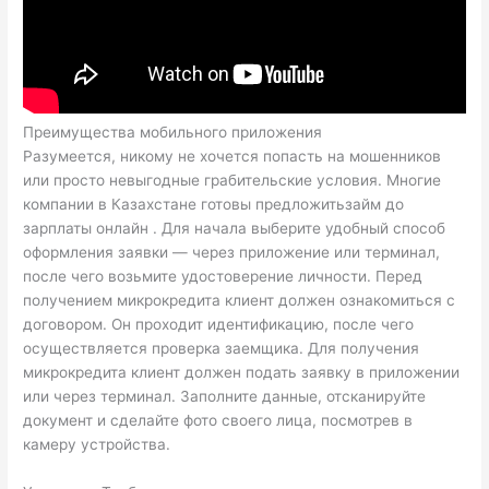
Преимущества мобильного приложения
Разумеется, никому не хочется попасть на мошенников
или просто невыгодные грабительские условия. Многие
компании в Казахстане готовы предложитьзайм до
зарплаты онлайн . Для начала выберите удобный способ
оформления заявки — через приложение или терминал,
после чего возьмите удостоверение личности. Перед
получением микрокредита клиент должен ознакомиться с
договором. Он проходит идентификацию, после чего
осуществляется проверка заемщика. Для получения
микрокредита клиент должен подать заявку в приложении
или через терминал. Заполните данные, отсканируйте
документ и сделайте фото своего лица, посмотрев в
камеру устройства.