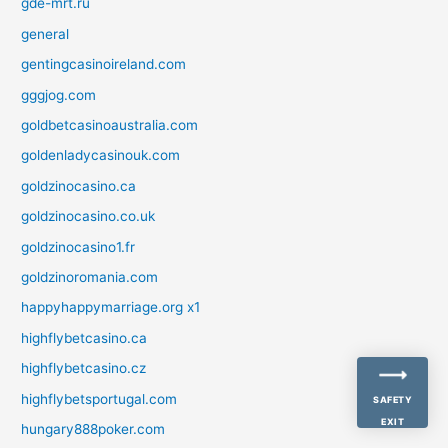
gde-mrt.ru
general
gentingcasinoireland.com
gggjog.com
goldbetcasinoaustralia.com
goldenladycasinouk.com
goldzinocasino.ca
goldzinocasino.co.uk
goldzinocasino1.fr
goldzinoromania.com
happyhappymarriage.org x1
highflybetcasino.ca
highflybetcasino.cz
highflybetsportugal.com
SAFETY
EXIT
hungary888poker.com