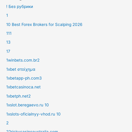
! Без рубрики
1
10 Best Forex Brokers for Scalping 2026
111
13
17
1winbets.com.br2
1xbet στοίχημα
1xbetapp-ph.com3
1xbetcasinoca.net
1xbetph.net2
1xslot.beregaevo.ru 10
1xslots-oficialnyy-vhod.ru 10
2
22rickycasinoaustralia.com