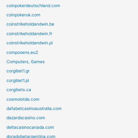
coinpokerdeutschland.com
coinpokeruk.com
coinstrikeholdandwin.be
coinstrikeholdandwin.fr
coinstrikeholdandwin.pl
composens.eu2
Computers, Games
corgibet1.gr
corgibet1.pl
corgibets.ca
cosmolotde.com
dafabetcasinoaustralia.com
dazardscasino.com
deltacasinocanada.com
doradobetargentina.com