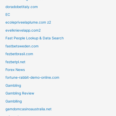
doradobetitaly.com
EC
ecolepriveelaplume.com z2
evelknievelapp.com2
Fast People Lookup & Data Search
fastbetsweden.com
fezbetbrasil.com
fezbetpl.net
Forex News
fortune-rabbit-demo-online.com
Gambling
Gambling Review
Gamblling
gamdomcasinoaustralia.net