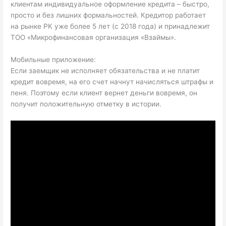
клиентам индивидуальное оформление кредита – быстро,
просто и без лишних формальностей. Кредитор работает
на рынке РК уже более 5 лет (с 2018 года) и принадлежит
ТОО «Микрофинансовая организация «Взаймы».
Мобильные приложение:
Если заемщик не исполняет обязательства и не платит
кредит вовремя, на его счет начнут начисляться штрафы и
пеня. Поэтому если клиент вернет деньги вовремя, он
получит положительную отметку в истории.