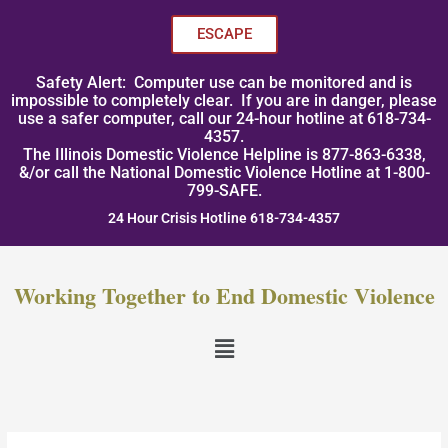
Skip
to
ESCAPE
content
Safety Alert: Computer use can be monitored and is
impossible to completely clear. If you are in danger, please
use a safer computer, call our 24-hour hotline at 618-734-
4357.
The Illinois Domestic Violence Helpline is 877-863-6338,
&/or call the National Domestic Violence Hotline at 1-800-
799-SAFE.
24 Hour Crisis Hotline 618-734-4357
Working Together to End Domestic Violence
Menu