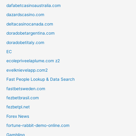
dafabetcasinoaustralia.com
dazardscasino.com
deltacasinocanada.com
doradobetargentina.com
doradobetitaly.com
EC
ecolepriveelaplume.com z2
evelknievelapp.com2
Fast People Lookup & Data Search
fastbetsweden.com
fezbetbrasil.com
fezbetpl.net
Forex News
fortune-rabbit-demo-online.com
Gambling