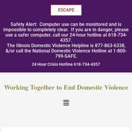
Skip
to
ESCAPE
content
Safety Alert: Computer use can be monitored and is
impossible to completely clear. If you are in danger, please
use a safer computer, call our 24-hour hotline at 618-734-
4357.
The Illinois Domestic Violence Helpline is 877-863-6338,
&/or call the National Domestic Violence Hotline at 1-800-
799-SAFE.
24 Hour Crisis Hotline 618-734-4357
Working Together to End Domestic Violence
Menu