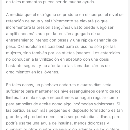
en tales momentos puede ser de mucha ayuda.
A medida que el estrógeno se produce en el cuerpo, el nivel de
retención de agua y sal típicamente se elevará (lo que
incrementará la presión sanguínea). Esto puede luego ser
amplificado más aun por la tensión agregada de un
entrenamiento intenso con pesas y una rápida ganancia de
peso. Oxandrolona es casi best para su uso no sólo por las
mujeres, sino también por los atletas jóvenes. Los esteroides
no conducen a la virilización en absoluto con una dosis
bastante segura, y no afectan a las llamadas «áreas de
crecimiento» en los jóvenes.
En tales casos, un pinchazo cadatres o cuatro días sería
suficiente para mantener los nivelessanguíneos dentro de los
límites. Lo malo es que necesitamos unaaguja regular como
para ampollas de aceite como algo incómodas ydolorosas. Si
las partículas son más pequeñas el depósito formadono es tan
grande y el producto necesitaría ser puesto día sí díano, pero
podría usarse una aguja de insulina, menos dolorosas y
quepermite otros puntos de inyección además de los glúteos