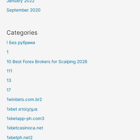
January 2022
September 2020
Categories
! Без рубрики
1
10 Best Forex Brokers for Scalping 2026
111
13
17
1winbets.com.br2
1xbet στοίχημα
1xbetapp-ph.com3
1xbetcasinoca.net
1xbetph.net2