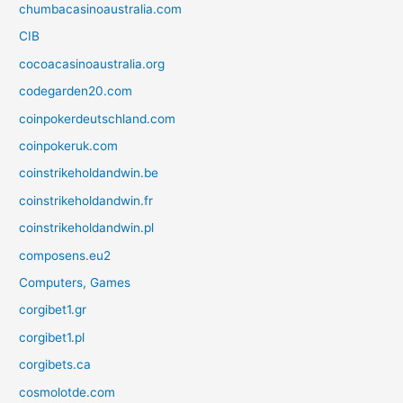
chumbacasinoaustralia.com
CIB
cocoacasinoaustralia.org
codegarden20.com
coinpokerdeutschland.com
coinpokeruk.com
coinstrikeholdandwin.be
coinstrikeholdandwin.fr
coinstrikeholdandwin.pl
composens.eu2
Computers, Games
corgibet1.gr
corgibet1.pl
corgibets.ca
cosmolotde.com