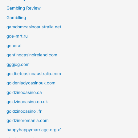
Gambling Review
Gamblling
gamdomcasinoaustralia.net
gde-mrt.ru
general
gentingcasinoireland.com
gggjog.com
goldbetcasinoaustralia.com
goldenladycasinouk.com
goldzinocasino.ca
goldzinocasino.co.uk
goldzinocasino1.fr
goldzinoromania.com
happyhappymarriage.org x1