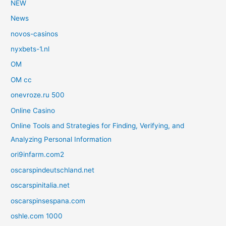
NEW
News
novos-casinos
nyxbets-1.nl
OM
OM cc
onevroze.ru 500
Online Casino
Online Tools and Strategies for Finding, Verifying, and
Analyzing Personal Information
ori9infarm.com2
oscarspindeutschland.net
oscarspinitalia.net
oscarspinsespana.com
oshle.com 1000