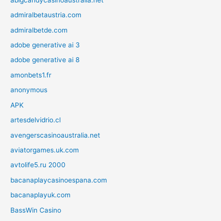
admiralbetaustria.com
admiralbetde.com
adobe generative ai 3
adobe generative ai 8
amonbets1.fr
anonymous
APK
artesdelvidrio.cl
avengerscasinoaustralia.net
aviatorgames.uk.com
avtolife5.ru 2000
bacanaplaycasinoespana.com
bacanaplayuk.com
BassWin Casino