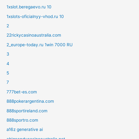
1xslot.beregaevo.ru 10
1xslots-oficialnyy-vhod.ru 10
2
22rickycasinoaustralia.com
2_europe-today.ru 1win 7000 RU
3
4
5
7
777bet-es.com
888pokerargentina.com
888sportireland.com
888sportro.com
a16z generative ai
abigcandycasinoaustralia.net