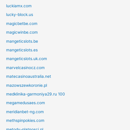
luckiamx.com
lucky-block.us
magicbetbe.com
magicwinbe.com
mangeticslots.be
mangeticslots.es
mangeticslots.uk.com
marvelcasinocz.com
matecasinoaustralia.net
mazowszewkoronie.pl
medklinika-garmoniya29.ru 100
megamedusaes.com
meridianbet-ng.com
methspinpokies.com
metody-platnosci.pl