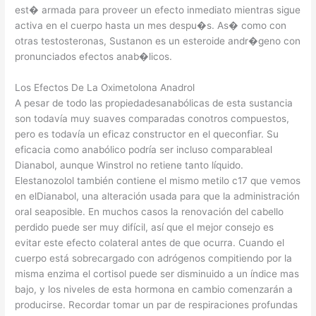
est� armada para proveer un efecto inmediato mientras sigue
activa en el cuerpo hasta un mes despu�s. As� como con
otras testosteronas, Sustanon es un esteroide andr�geno con
pronunciados efectos anab�licos.
Los Efectos De La Oximetolona Anadrol
A pesar de todo las propiedadesanabólicas de esta sustancia
son todavía muy suaves comparadas conotros compuestos,
pero es todavía un eficaz constructor en el queconfiar. Su
eficacia como anabólico podría ser incluso comparableal
Dianabol, aunque Winstrol no retiene tanto líquido.
Elestanozolol también contiene el mismo metilo c17 que vemos
en elDianabol, una alteración usada para que la administración
oral seaposible. En muchos casos la renovación del cabello
perdido puede ser muy difícil, así que el mejor consejo es
evitar este efecto colateral antes de que ocurra. Cuando el
cuerpo está sobrecargado con adrógenos compitiendo por la
misma enzima el cortisol puede ser disminuido a un índice mas
bajo, y los niveles de esta hormona en cambio comenzarán a
producirse. Recordar tomar un par de respiraciones profundas