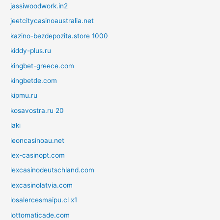
jassiwoodwork.in2
jeetcitycasinoaustralia.net
kazino-bezdepozita.store 1000
kiddy-plus.ru
kingbet-greece.com
kingbetde.com
kipmu.ru
kosavostra.ru 20
laki
leoncasinoau.net
lex-casinopt.com
lexcasinodeutschland.com
lexcasinolatvia.com
losalercesmaipu.cl x1
lottomaticade.com