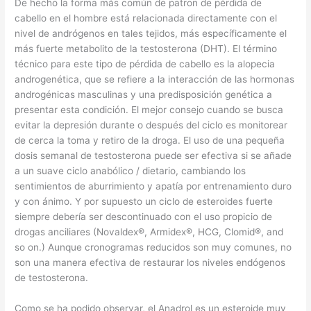
De hecho la forma más común de patron de pérdida de
cabello en el hombre está relacionada directamente con el
nivel de andrógenos en tales tejidos, más específicamente el
más fuerte metabolito de la testosterona (DHT). El término
técnico para este tipo de pérdida de cabello es la alopecia
androgenética, que se refiere a la interacción de las hormonas
androgénicas masculinas y una predisposición genética a
presentar esta condición. El mejor consejo cuando se busca
evitar la depresión durante o después del ciclo es monitorear
de cerca la toma y retiro de la droga. El uso de una pequeña
dosis semanal de testosterona puede ser efectiva si se añade
a un suave ciclo anabólico / dietario, cambiando los
sentimientos de aburrimiento y apatía por entrenamiento duro
y con ánimo. Y por supuesto un ciclo de esteroides fuerte
siempre debería ser descontinuado con el uso propicio de
drogas anciliares (Novaldex®, Armidex®, HCG, Clomid®, and
so on.) Aunque cronogramas reducidos son muy comunes, no
son una manera efectiva de restaurar los niveles endógenos
de testosterona.
Como se ha podido observar, el Anadrol es un esteroide muy