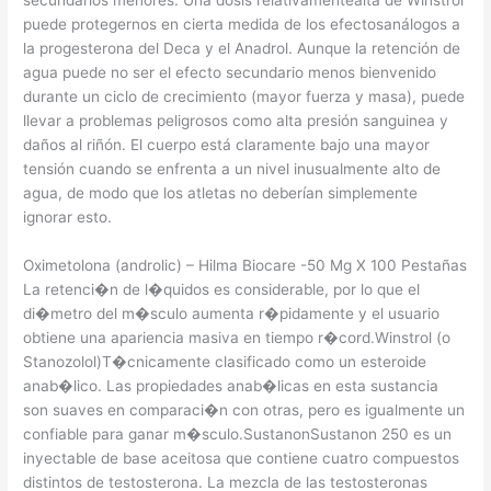
secundarios menores. Una dosis relativamentealta de Winstrol
puede protegernos en cierta medida de los efectosanálogos a
la progesterona del Deca y el Anadrol. Aunque la retención de
agua puede no ser el efecto secundario menos bienvenido
durante un ciclo de crecimiento (mayor fuerza y masa), puede
llevar a problemas peligrosos como alta presión sanguinea y
daños al riñón. El cuerpo está claramente bajo una mayor
tensión cuando se enfrenta a un nivel inusualmente alto de
agua, de modo que los atletas no deberían simplemente
ignorar esto.
Oximetolona (androlic) – Hilma Biocare -50 Mg X 100 Pestañas
La retenci�n de l�quidos es considerable, por lo que el
di�metro del m�sculo aumenta r�pidamente y el usuario
obtiene una apariencia masiva en tiempo r�cord.Winstrol (o
Stanozolol)T�cnicamente clasificado como un esteroide
anab�lico. Las propiedades anab�licas en esta sustancia
son suaves en comparaci�n con otras, pero es igualmente un
confiable para ganar m�sculo.SustanonSustanon 250 es un
inyectable de base aceitosa que contiene cuatro compuestos
distintos de testosterona. La mezcla de las testosteronas