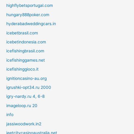
highflybetsportugal.com
hungary888poker.com
hyderabadweddingcars.in
icebetbrasil.com
icebetindonesia.com
icefishingbrasil.com
icefishinggames.net
icefishinggioco.it
ignitioncasino-au.org
igrushki-opt34.ru 2000
igry-nardy.ru 4, 6-8
imageloop.ru 20
info
jassiwoodwork.in2
jeetcitycasinoaustralia.net