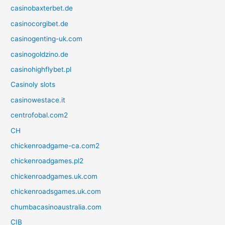
casinobaxterbet.de
casinocorgibet.de
casinogenting-uk.com
casinogoldzino.de
casinohighflybet.pl
Casinoly slots
casinowestace.it
centrofobal.com2
CH
chickenroadgame-ca.com2
chickenroadgames.pl2
chickenroadgames.uk.com
chickenroadsgames.uk.com
chumbacasinoaustralia.com
CIB