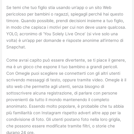
Se temi che tuo figlio stia usando un’app o un sito Web
pericoloso per bambini o ragazzi, spiegagli perché hai questo
timore. Quando possibile, prendi decisioni insieme a tuo figlio,
in modo che capisca i motivi per cui non deve usare qualcosa.
YOLO, acronimo di ‘You Solely Live Once’ (si vive solo una
volta) è un’app per domande e risposte anonime all’interno di
Snapchat.
Come avrai capito può essere divertente, se ti piace il genere,
ma è un gioco che espone il tuo bambino a grandi pericoli.
Con Omegle puoi scegliere se connetterti con gli altri utenti
scrivendo messaggi di testo, oppure tramite video. Omegle è il
sito web che permette agli utenti, senza bisogno di
sottoscrivere alcuna registrazione, di parlare con persone
provenienti da tutto il mondo mantenendo il completo
anonimato. Essendo molto popolare, è probabile che tu abbia
più familiarità con Instagram rispetto advert altre app per la
condivisione di foto. Gli utenti postano foto nella loro griglia,
che possono essere modificate tramite filtri, o storie che
durano 24 ore.