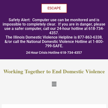
Skip
to
ESCAPE
content
Safety Alert: Computer use can be monitored and is
impossible to completely clear. If you are in danger, please
use a safer computer, call our 24-hour hotline at 618-734-
4357.
The Illinois Domestic Violence Helpline is 877-863-6338,
&/or call the National Domestic Violence Hotline at 1-800-
799-SAFE.
24 Hour Crisis Hotline 618-734-4357
Working Together to End Domestic Violence
Menu