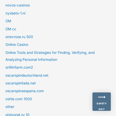
novos-casinos
nyxbets-1.nl
OM
OM cc
onevroze.ru 500
Online Casino
Online Tools and Strategies for Finding, Verifying, and
Analyzing Personal Information
ori9infarm.com2
oscarspindeutschland.net
oscarspinitalia.net
oscarspinsespana.com
oshle.com 1000
SAFETY
other
EXIT
otzivorgt.ru 10