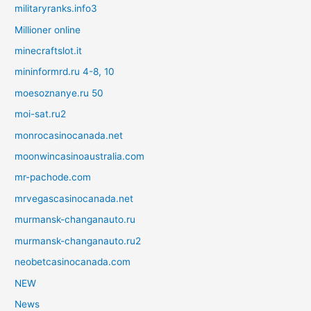
militaryranks.info3
Millioner online
minecraftslot.it
mininformrd.ru 4-8, 10
moesoznanye.ru 50
moi-sat.ru2
monrocasinocanada.net
moonwincasinoaustralia.com
mr-pachode.com
mrvegascasinocanada.net
murmansk-changanauto.ru
murmansk-changanauto.ru2
neobetcasinocanada.com
NEW
News