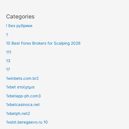
Categories
! Без рубрики
1
10 Best Forex Brokers for Scalping 2026
111
13
17
1winbets.com.br2
1xbet στοίχημα
1xbetapp-ph.com3
1xbetcasinoca.net
1xbetph.net2
1xslot.beregaevo.ru 10