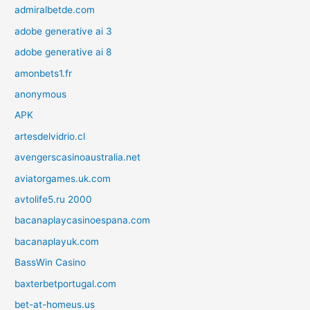
admiralbetde.com
adobe generative ai 3
adobe generative ai 8
amonbets1.fr
anonymous
APK
artesdelvidrio.cl
avengerscasinoaustralia.net
aviatorgames.uk.com
avtolife5.ru 2000
bacanaplaycasinoespana.com
bacanaplayuk.com
BassWin Casino
baxterbetportugal.com
bet-at-homeus.us