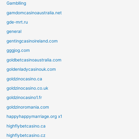
Gamblling
gamdomcasinoaustralia.net
gde-mrt.ru
general
gentingcasinoireland.com
gggjog.com
goldbetcasinoaustralia.com
goldenladycasinouk.com
goldzinocasino.ca
goldzinocasino.co.uk
goldzinocasino1.fr
goldzinoromania.com
happyhappymarriage.org x1
highflybetcasino.ca
highflybetcasino.cz