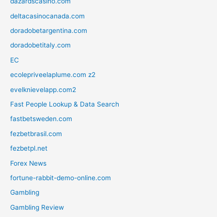
dazardscasino.com
deltacasinocanada.com
doradobetargentina.com
doradobetitaly.com
EC
ecolepriveelaplume.com z2
evelknievelapp.com2
Fast People Lookup & Data Search
fastbetsweden.com
fezbetbrasil.com
fezbetpl.net
Forex News
fortune-rabbit-demo-online.com
Gambling
Gambling Review