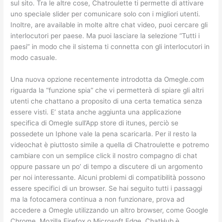
sul sito. Tra le altre cose, Chatroulette ti permette di attivare
uno speciale slider per comunicare solo con i migliori utenti.
Inoltre, are available in molte altre chat video, puoi cercare gli
interlocutori per paese. Ma puoi lasciare la selezione “Tutti i
paesi” in modo che il sistema ti connetta con gli interlocutori in
modo casuale.
Una nuova opzione recentemente introdotta da Omegle.com
riguarda la “funzione spia” che vi permetterà di spiare gli altri
utenti che chattano a proposito di una certa tematica senza
essere visti. E’ stata anche aggiunta una applicazione
specifica di Omegle sull’App store di itunes, perciò se
possedete un Iphone vale la pena scaricarla. Per il resto la
videochat è piuttosto simile a quella di Chatroulette e potremo
cambiare con un semplice click il nostro compagno di chat
oppure passare un po’ di tempo a discutere di un argomento
per noi interessante. Alcuni problemi di compatibilità possono
essere specifici di un browser. Se hai seguito tutti i passaggi
ma la fotocamera continua a non funzionare, prova ad
accedere a Omegle utilizzando un altro browser, come Google
Chrome, Mozilla Firefox o Microsoft Edge. ChatHub è