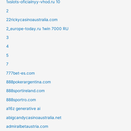
1xslots-oficialnyy-vhod.ru 10
2
22rickycasinoaustralia.com
2_europe-today.ru 1win 7000 RU
3
4
5
7
777bet-es.com
888pokerargentina.com
888sportireland.com
888sportro.com
a16z generative ai
abigcandycasinoaustralia.net
admiralbetaustria.com