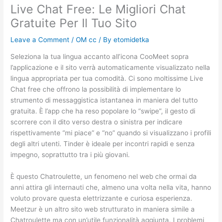
Live Chat Free: Le Migliori Chat
Gratuite Per Il Tuo Sito
Leave a Comment
/
OM cc
/ By
etomidetka
Seleziona la tua lingua accanto all’icona CooMeet sopra
l’applicazione e il sito verrà automaticamente visualizzato nella
lingua appropriata per tua comodità. Ci sono moltissime Live
Chat free che offrono la possibilità di implementare lo
strumento di messaggistica istantanea in maniera del tutto
gratuita. È l’app che ha reso popolare lo “swipe”, il gesto di
scorrere con il dito verso destra o sinistra per indicare
rispettivamente “mi piace” e “no” quando si visualizzano i profili
degli altri utenti. Tinder è ideale per incontri rapidi e senza
impegno, soprattutto tra i più giovani.
È questo Chatroulette, un fenomeno nel web che ormai da
anni attira gli internauti che, almeno una volta nella vita, hanno
voluto provare questa elettrizzante e curiosa esperienza.
Meetzur è un altro sito web strutturato in maniera simile a
Chatroulette ma con un’utile funzionalità aggiunta. I problemi