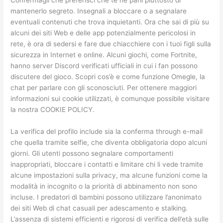
Confermagli che preferisci che te ne parli piuttosto di
mantenerlo segreto. Insegnali a bloccare o a segnalare
eventuali contenuti che trova inquietanti. Ora che sai di più su
alcuni dei siti Web e delle app potenzialmente pericolosi in
rete, è ora di sedersi e fare due chiacchiere con i tuoi figli sulla
sicurezza in Internet e online. Alcuni giochi, come Fortnite,
hanno server Discord verificati ufficiali in cui i fan possono
discutere del gioco. Scopri cos’è e come funzione Omegle, la
chat per parlare con gli sconosciuti. Per ottenere maggiori
informazioni sui cookie utilizzati, è comunque possibile visitare
la nostra COOKIE POLICY.
La verifica del profilo include sia la conferma through e-mail
che quella tramite selfie, che diventa obbligatoria dopo alcuni
giorni. Gli utenti possono segnalare comportamenti
inappropriati, bloccare i contatti e limitare chi li vede tramite
alcune impostazioni sulla privacy, ma alcune funzioni come la
modalità in incognito o la priorità di abbinamento non sono
incluse. I predatori di bambini possono utilizzare l’anonimato
dei siti Web di chat casuali per adescamento e stalking.
L’assenza di sistemi efficienti e rigorosi di verifica dell’età sulle