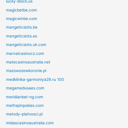
lucky-block.us
magicbetbe.com
magicwinbe.com
mangeticslots.be
mangeticslots.es
mangeticslots.uk.com
marvelcasinocz.com
matecasinoaustralia.net
mazowszewkoronie.pl
medklinika-garmoniya29.ru 100
megamedusaes.com
meridianbet-ng.com
methspinpokies.com
metody-platnosci.pl
midascasinoaustralia.com