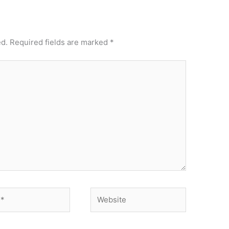
ed.
Required fields are marked
*
Website