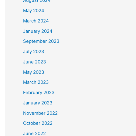
August 2024
May 2024
March 2024
January 2024
September 2023
July 2023
June 2023
May 2023
March 2023
February 2023
January 2023
November 2022
October 2022
June 2022