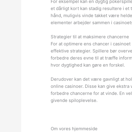
For eksempel kan en dygtig pokerspille
et dårligt kort kan stadig resultere i e
hånd, muligvis vinde takket være helde
elementer arbejder sammen i casinoets
Strategier til at maksimere chancerne
For at optimere ens chancer i casinoet
effektive strategier. Spillere bør overv
forbedre deres evne til at træffe infor
hvor dygtighed kan gøre en forskel.
Derudover kan det være gavnligt at ho
online casinoer. Disse kan give ekstra v
forbedre chancerne for at vinde. En vel
givende spiloplevelse.
Om vores hjemmeside