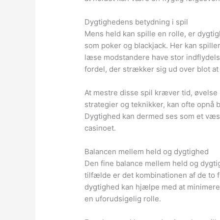
Dygtighedens betydning i spil
Mens held kan spille en rolle, er dygtig
som poker og blackjack. Her kan spiller
læse modstandere have stor indflydelse
fordel, der strækker sig ud over blot at
At mestre disse spil kræver tid, øvelse o
strategier og teknikker, kan ofte opnå 
Dygtighed kan dermed ses som et væsen
casinoet.
Balancen mellem held og dygtighed
Den fine balance mellem held og dygti
tilfælde er det kombinationen af de to
dygtighed kan hjælpe med at minimere 
en uforudsigelig rolle.