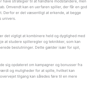
r have strategier til at håndtere modstandere, men
t tab. Omvendt kan en uerfaren spiller, der får en god
t. Derfor er det væsentligt at erkende, at begge
 univers.
 er det vigtigt at kombinere held og dygtighed med
eje at studere spilleregler og teknikker, som kan
merede beslutninger. Dette gælder især for spil,
lde sig opdateret om kampagner og bonusser fra
ærdi og muligheder for at spille, hvilket kan
overvejet tilgang kan således føre til en mere