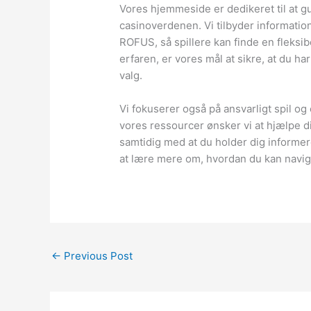
Vores hjemmeside er dedikeret til at g
casinoverdenen. Vi tilbyder informati
ROFUS, så spillere kan finde en fleksi
erfaren, er vores mål at sikre, at du h
valg.
Vi fokuserer også på ansvarligt spil og
vores ressourcer ønsker vi at hjælpe di
samtidig med at du holder dig informer
at lære mere om, hvordan du kan navig
←
Previous Post