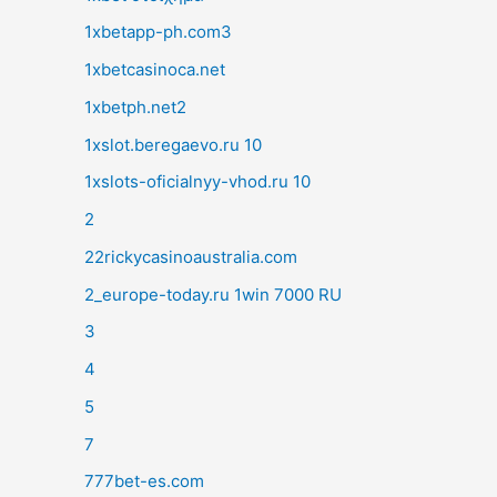
1xbetapp-ph.com3
1xbetcasinoca.net
1xbetph.net2
1xslot.beregaevo.ru 10
1xslots-oficialnyy-vhod.ru 10
2
22rickycasinoaustralia.com
2_europe-today.ru 1win 7000 RU
3
4
5
7
777bet-es.com