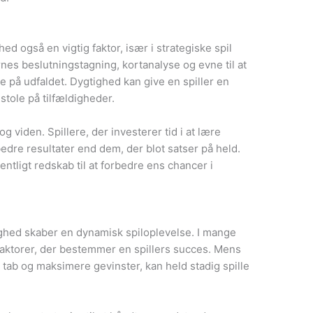
hed også en vigtig faktor, især i strategiske spil
nes beslutningstagning, kortanalyse og evne til at
 på udfaldet. Dygtighed kan give en spiller en
 stole på tilfældigheder.
g viden. Spillere, der investerer tid i at lære
bedre resultater end dem, der blot satser på held.
tligt redskab til at forbedre ens chancer i
ghed skaber en dynamisk spiloplevelse. I mange
 faktorer, der bestemmer en spillers succes. Mens
tab og maksimere gevinster, kan held stadig spille