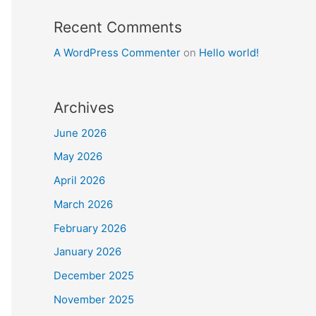
Recent Comments
A WordPress Commenter
on
Hello world!
Archives
June 2026
May 2026
April 2026
March 2026
February 2026
January 2026
December 2025
November 2025