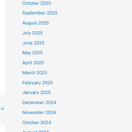
October 2025
September 2025
August 2025
July 2025
June 2025
May 2025
April 2025
March 2025
February 2025
January 2025
December 2024
→
November 2024
October 2024