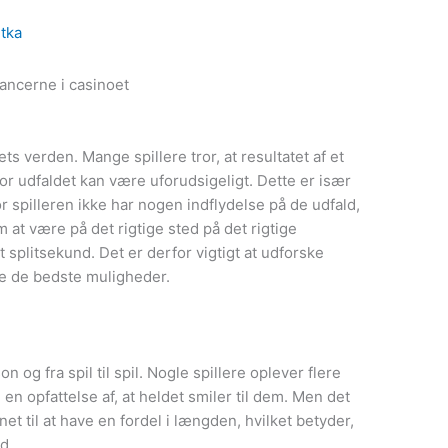
tka
ancerne i casinoet
ets verden. Mange spillere tror, at resultatet af et
vor udfaldet kan være uforudsigeligt. Dette er især
vor spilleren ikke har nogen indflydelse på de udfald,
m at være på det rigtige sted på det rigtige
 splitsekund. Det er derfor vigtigt at udforske
de de bedste muligheder.
n og fra spil til spil. Nogle spillere oplever flere
l en opfattelse af, at heldet smiler til dem. Men det
net til at have en fordel i længden, hvilket betyder,
d.