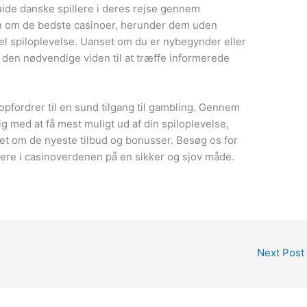
uide danske spillere i deres rejse gennem
on om de bedste casinoer, herunder dem uden
bel spiloplevelse. Uanset om du er nybegynder eller
ar den nødvendige viden til at træffe informerede
 opfordrer til en sund tilgang til gambling. Gennem
g med at få mest muligt ud af din spiloplevelse,
et om de nyeste tilbud og bonusser. Besøg os for
ere i casinoverdenen på en sikker og sjov måde.
Next Post