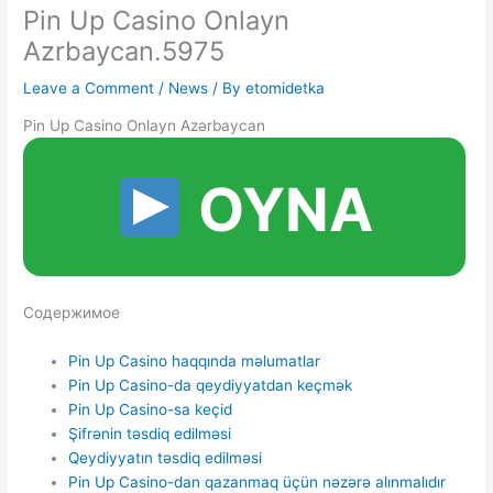
Pin Up Casino Onlayn
Azrbaycan.5975
Leave a Comment
/
News
/ By
etomidetka
Pin Up Casino Onlayn Azərbaycan
OYNA
Содержимое
Pin Up Casino haqqında məlumatlar
Pin Up Casino-da qeydiyyatdan keçmək
Pin Up Casino-sa keçid
Şifrənin təsdiq edilməsi
Qeydiyyatın təsdiq edilməsi
Pin Up Casino-dan qazanmaq üçün nəzərə alınmalıdır