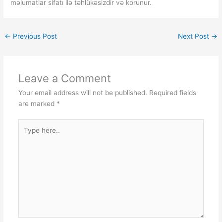
məlumatlar sifatı ilə təhlükəsizdir və korunur.
←
Previous Post
Next Post
→
Leave a Comment
Your email address will not be published.
Required fields
are marked
*
Type
here..