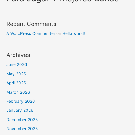
Recent Comments
A WordPress Commenter
on
Hello world!
Archives
June 2026
May 2026
April 2026
March 2026
February 2026
January 2026
December 2025
November 2025