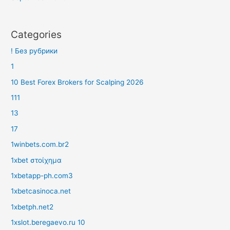
Categories
! Без рубрики
1
10 Best Forex Brokers for Scalping 2026
111
13
17
1winbets.com.br2
1xbet στοίχημα
1xbetapp-ph.com3
1xbetcasinoca.net
1xbetph.net2
1xslot.beregaevo.ru 10