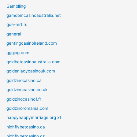
Gamblling
gamdomcasinoaustralia.net
gde-mrt.ru
general
gentingcasinoireland.com
gggjog.com
goldbetcasinoaustralia.com
goldenladycasinouk.com
goldzinocasino.ca
goldzinocasino.co.uk
goldzinocasino1.fr
goldzinoromania.com
happyhappymarriage.org x1
highflybetcasino.ca
highflybetcasino.cz