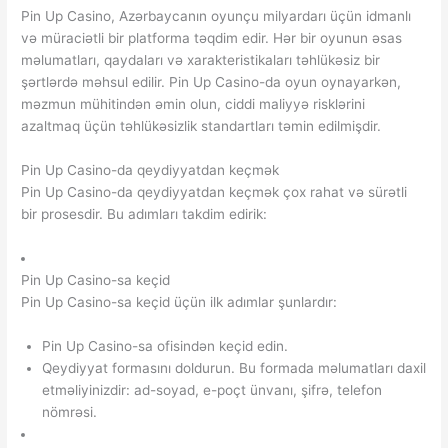
Pin Up Casino, Azərbaycanın oyunçu milyardarı üçün idmanlı
və müraciətli bir platforma təqdim edir. Hər bir oyunun əsas
məlumatları, qaydaları və xarakteristikaları təhlükəsiz bir
şərtlərdə məhsul edilir. Pin Up Casino-da oyun oynayarkən,
məzmun mühitindən əmin olun, ciddi maliyyə risklərini
azaltmaq üçün təhlükəsizlik standartları təmin edilmişdir.
Pin Up Casino-da qeydiyyatdan keçmək
Pin Up Casino-da qeydiyyatdan keçmək çox rahat və sürətli
bir prosesdir. Bu adımları takdim edirik:
Pin Up Casino-sa keçid
Pin Up Casino-sa keçid üçün ilk adımlar şunlardır:
Pin Up Casino-sa ofisindən keçid edin.
Qeydiyyat formasını doldurun. Bu formada məlumatları daxil
etməliyinizdir: ad-soyad, e-poçt ünvanı, şifrə, telefon
nömrəsi.