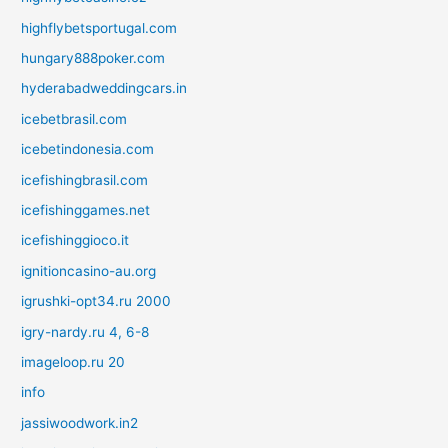
highflybetsportugal.com
hungary888poker.com
hyderabadweddingcars.in
icebetbrasil.com
icebetindonesia.com
icefishingbrasil.com
icefishinggames.net
icefishinggioco.it
ignitioncasino-au.org
igrushki-opt34.ru 2000
igry-nardy.ru 4, 6-8
imageloop.ru 20
info
jassiwoodwork.in2