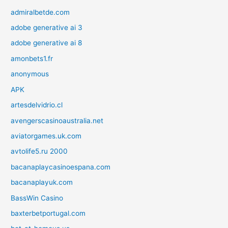
admiralbetde.com
adobe generative ai 3
adobe generative ai 8
amonbets1.fr
anonymous
APK
artesdelvidrio.cl
avengerscasinoaustralia.net
aviatorgames.uk.com
avtolife5.ru 2000
bacanaplaycasinoespana.com
bacanaplayuk.com
BassWin Casino
baxterbetportugal.com