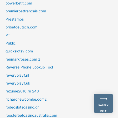
powerbetit.com
premierbetfrancais.com
Prestamos
pribetdeutsch.com
PT
Public
quickslotsv.com
renmarkroses.com z
Reverse Phone Lookup Tool
reveryplay1.nl
reveryplay1.uk
rezume2016.ru 240
richardnewcombe.com2
SAFETY
rodeoslotscasino.gr
EXIT
roosterbetcasinoaustralia.com