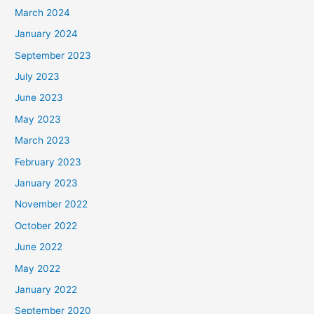
March 2024
January 2024
September 2023
July 2023
June 2023
May 2023
March 2023
February 2023
January 2023
November 2022
October 2022
June 2022
May 2022
January 2022
September 2020