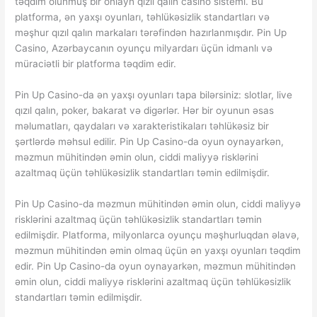
təqdim olunmuş bir onlayn qızıl qalın casino sistemi. Bu
platforma, ən yaxşı oyunları, təhlükəsizlik standartları və
məşhur qızıl qalın markaları tərəfindən hazırlanmışdır. Pin Up
Casino, Azərbaycanın oyunçu milyardarı üçün idmanlı və
müraciətli bir platforma təqdim edir.
Pin Up Casino-da ən yaxşı oyunları tapa bilərsiniz: slotlar, live
qızıl qalın, poker, bakarat və digərlər. Hər bir oyunun əsas
məlumatları, qaydaları və xarakteristikaları təhlükəsiz bir
şərtlərdə məhsul edilir. Pin Up Casino-da oyun oynayarkən,
məzmun mühitindən əmin olun, ciddi maliyyə risklərini
azaltmaq üçün təhlükəsizlik standartları təmin edilmişdir.
Pin Up Casino-da məzmun mühitindən əmin olun, ciddi maliyyə
risklərini azaltmaq üçün təhlükəsizlik standartları təmin
edilmişdir. Platforma, milyonlarca oyunçu məşhurluqdan əlavə,
məzmun mühitindən əmin olmaq üçün ən yaxşı oyunları təqdim
edir. Pin Up Casino-da oyun oynayarkən, məzmun mühitindən
əmin olun, ciddi maliyyə risklərini azaltmaq üçün təhlükəsizlik
standartları təmin edilmişdir.