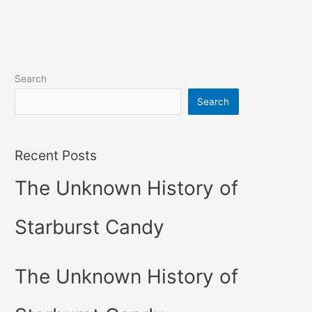
Search
Search
Recent Posts
The Unknown History of
Starburst Candy
The Unknown History of