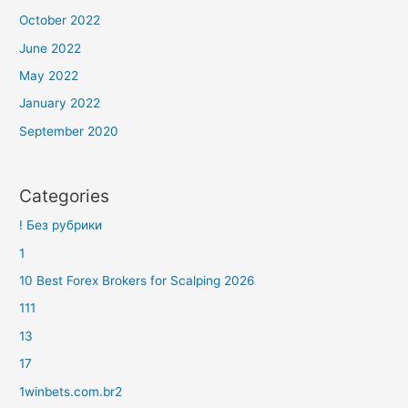
October 2022
June 2022
May 2022
January 2022
September 2020
Categories
! Без рубрики
1
10 Best Forex Brokers for Scalping 2026
111
13
17
1winbets.com.br2