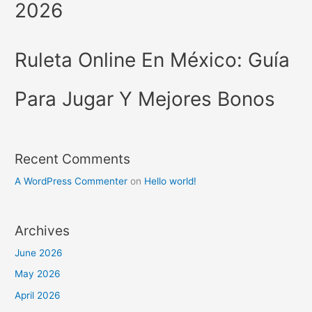
2026
Ruleta Online En México: Guía
Para Jugar Y Mejores Bonos
Recent Comments
A WordPress Commenter
on
Hello world!
Archives
June 2026
May 2026
April 2026