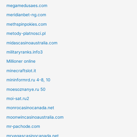
megamedusaes.com
meridianbet-ng.com
methspinpokies.com
metody-platnosci.pl
midascasinoaustralia.com
militaryranks.info3
Millioner online
minecraftslot.it
mininformrd.ru 4-8, 10
moesoznanye.ru 50
moi-sat.ru2
monrocasinocanada.net
moonwincasinoaustralia.com
mr-pachode.com
mrvegascasinocanada.net