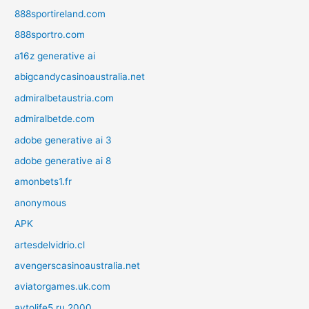
888sportireland.com
888sportro.com
a16z generative ai
abigcandycasinoaustralia.net
admiralbetaustria.com
admiralbetde.com
adobe generative ai 3
adobe generative ai 8
amonbets1.fr
anonymous
APK
artesdelvidrio.cl
avengerscasinoaustralia.net
aviatorgames.uk.com
avtolife5.ru 2000