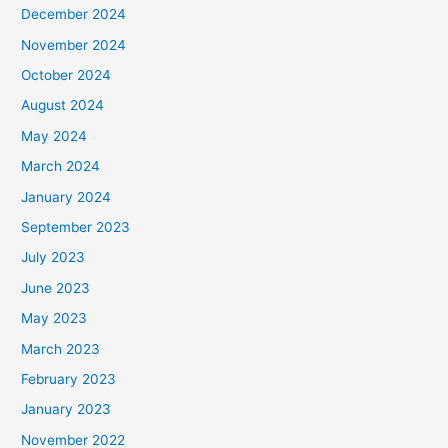
December 2024
November 2024
October 2024
August 2024
May 2024
March 2024
January 2024
September 2023
July 2023
June 2023
May 2023
March 2023
February 2023
January 2023
November 2022