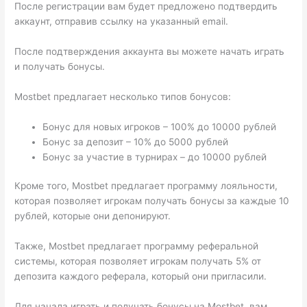
После регистрации вам будет предложено подтвердить
аккаунт, отправив ссылку на указанный email.
После подтверждения аккаунта вы можете начать играть
и получать бонусы.
Mostbet предлагает несколько типов бонусов:
Бонус для новых игроков – 100% до 10000 рублей
Бонус за депозит – 10% до 5000 рублей
Бонус за участие в турнирах – до 10000 рублей
Кроме того, Mostbet предлагает программу лояльности,
которая позволяет игрокам получать бонусы за каждые 10
рублей, которые они депонируют.
Также, Mostbet предлагает программу реферальной
системы, которая позволяет игрокам получать 5% от
депозита каждого реферала, который они пригласили.
Для начала играть и получать бонусы на Mostbet, вам