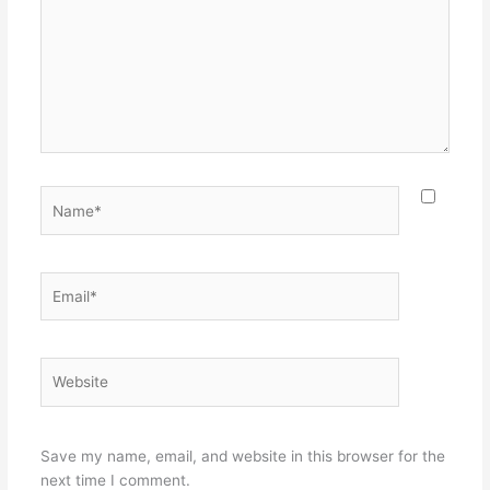
Name*
Email*
Website
Save my name, email, and website in this browser for the
next time I comment.