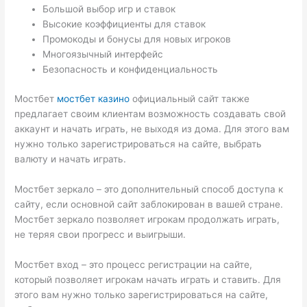
Большой выбор игр и ставок
Высокие коэффициенты для ставок
Промокоды и бонусы для новых игроков
Многоязычный интерфейс
Безопасность и конфиденциальность
Мостбет
мостбет казино
официальный сайт также
предлагает своим клиентам возможность создавать свой
аккаунт и начать играть, не выходя из дома. Для этого вам
нужно только зарегистрироваться на сайте, выбрать
валюту и начать играть.
Мостбет зеркало – это дополнительный способ доступа к
сайту, если основной сайт заблокирован в вашей стране.
Мостбет зеркало позволяет игрокам продолжать играть,
не теряя свои прогресс и выигрыши.
Мостбет вход – это процесс регистрации на сайте,
который позволяет игрокам начать играть и ставить. Для
этого вам нужно только зарегистрироваться на сайте,