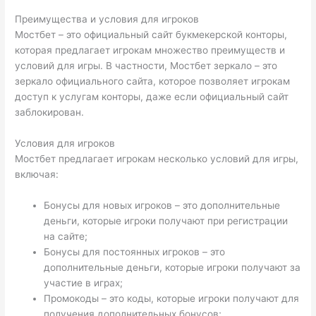
Преимущества и условия для игроков
Мостбет – это официальный сайт букмекерской конторы,
которая предлагает игрокам множество преимуществ и
условий для игры. В частности, Мостбет зеркало – это
зеркало официального сайта, которое позволяет игрокам
доступ к услугам конторы, даже если официальный сайт
заблокирован.
Условия для игроков
Мостбет предлагает игрокам несколько условий для игры,
включая:
Бонусы для новых игроков – это дополнительные
деньги, которые игроки получают при регистрации
на сайте;
Бонусы для постоянных игроков – это
дополнительные деньги, которые игроки получают за
участие в играх;
Промокоды – это коды, которые игроки получают для
получения дополнительных бонусов;