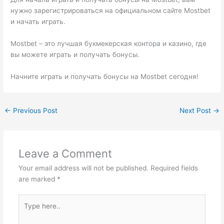
нужно зарегистрироваться на официальном сайте Mostbet
и начать играть.
Mostbet – это лучшая букмекерская контора и казино, где
вы можете играть и получать бонусы.
Начните играть и получать бонусы на Mostbet сегодня!
←
Previous Post
Next Post
→
Leave a Comment
Your email address will not be published.
Required fields
are marked
*
Type
here..