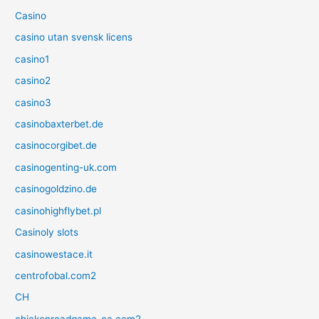
Casino
casino utan svensk licens
casino1
casino2
casino3
casinobaxterbet.de
casinocorgibet.de
casinogenting-uk.com
casinogoldzino.de
casinohighflybet.pl
Casinoly slots
casinowestace.it
centrofobal.com2
CH
chickenroadgame-ca.com2