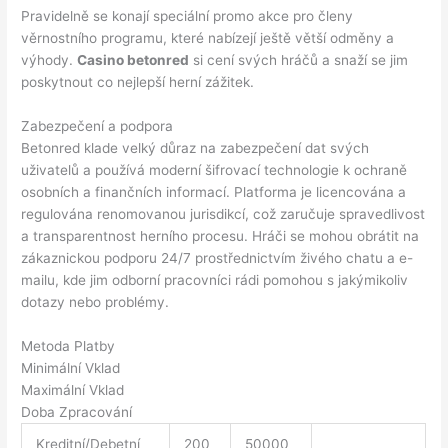
Pravidelně se konají speciální promo akce pro členy
věrnostního programu, které nabízejí ještě větší odměny a
výhody.
Casino betonred
si cení svých hráčů a snaží se jim
poskytnout co nejlepší herní zážitek.
Zabezpečení a podpora
Betonred klade velký důraz na zabezpečení dat svých
uživatelů a používá moderní šifrovací technologie k ochraně
osobních a finančních informací. Platforma je licencována a
regulována renomovanou jurisdikcí, což zaručuje spravedlivost
a transparentnost herního procesu. Hráči se mohou obrátit na
zákaznickou podporu 24/7 prostřednictvím živého chatu a e-
mailu, kde jim odborní pracovníci rádi pomohou s jakýmikoliv
dotazy nebo problémy.
Metoda Platby
Minimální Vklad
Maximální Vklad
Doba Zpracování
Kreditní/Debetní
200
50000