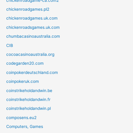
chickenroadgame-ca.com2
chickenroadgames.pl2
chickenroadgames.uk.com
chickenroadsgames.uk.com
chumbacasinoaustralia.com
CIB
cocoacasinoaustralia.org
codegarden20.com
coinpokerdeutschland.com
coinpokeruk.com
coinstrikeholdandwin.be
coinstrikeholdandwin.fr
coinstrikeholdandwin.pl
composens.eu2
Computers, Games