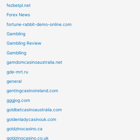
fezbetpl.net
Forex News
fortune-rabbit-demo-online.com
Gambling
Gambling Review
Gamblling
gamdomcasinoaustralia.net
gde-mrt.ru
general
gentingcasinoireland.com
gggjog.com
goldbetcasinoaustralia.com
goldenladycasinouk.com
goldzinocasino.ca
goldzinocasino.co.uk