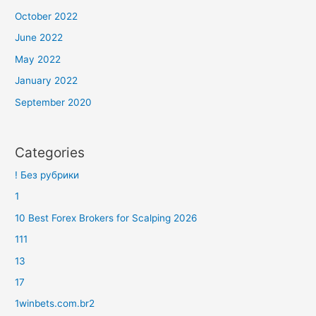
October 2022
June 2022
May 2022
January 2022
September 2020
Categories
! Без рубрики
1
10 Best Forex Brokers for Scalping 2026
111
13
17
1winbets.com.br2