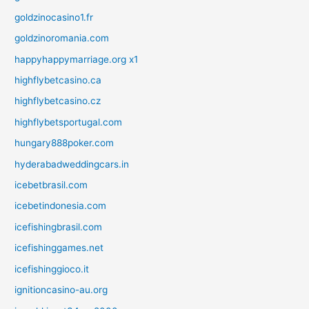
goldzinocasino1.fr
goldzinoromania.com
happyhappymarriage.org x1
highflybetcasino.ca
highflybetcasino.cz
highflybetsportugal.com
hungary888poker.com
hyderabadweddingcars.in
icebetbrasil.com
icebetindonesia.com
icefishingbrasil.com
icefishinggames.net
icefishinggioco.it
ignitioncasino-au.org