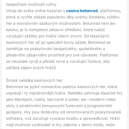
nespočtem možností výhry.
Vstup do světa online hazardu s
casino betonred
, platformou,
která si rychle získala popularitu díky svému širokému výběru
her a inovativním sázkovým možnostem. Betonred není jen
kasino; je to komplexní zábavní středisko, které nabízí
vzrušující zážitky pro hráče všech úrovní. Od klasických
kasinových her až po speciální kurzy sázek, Betonred se
zaměřuje na poskytování bezpečného, spolehlivého a
především zábavného prostředí pro své uživatele. Platforma
se neustále vyvíjí a přináší nové a vzrušující funkce, aby
udržela zájem svých hráčů.
Široká nabídka kasinových her
Betonred se pyšní rozmanitou paletou kasinových her, která
uspokojí i ty nejnáročnější hráče. Nabídka zahrnuje klasické hry
jako blackjack, ruleta, baccarat a poker, ale i moderní video
sloty s atraktivními bonusovými funkcemi a progresivními
jackpoty. Hry jsou dodávány od renomovaných poskytovatelů
softwaru, což zaručuje vysokou kvalitu a spravedlivost. Hráči
mají možnost vyzkoušet si hry zdarma v demo módu, nebo