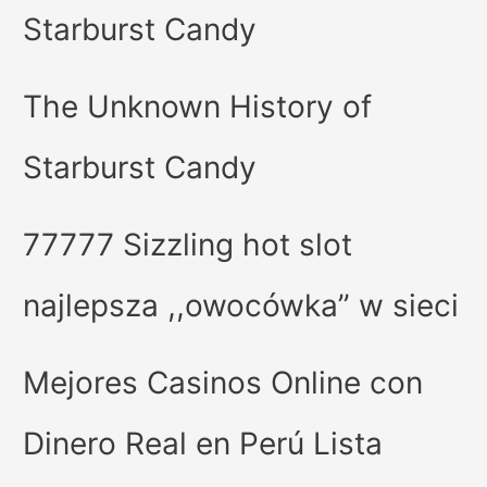
Starburst Candy
The Unknown History of
Starburst Candy
77777 Sizzling hot slot
najlepsza ,,owocówka” w sieci
Mejores Casinos Online con
Dinero Real en Perú Lista