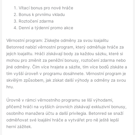
Vítací bonus pro nové hráče
Bonus k prvnímu vkladu
Roztočení zdarma
Denní a týdenní promo akce
Věrnostní program: Získejte odměny za svou loajalitu
Betonred nabízí věrnostní program, který odměňuje hráče za
jejich loajalitu. Hráči získávají body za každou sázku, které si
mohou pro změnit za peněžní bonusy, roztočení zdarma nebo
jiné odměny. Čím více hrajete a sázíte, tím více bodů získáte a
tím vyšší úroveň v programu dosáhnete. Věrnostní program je
skvělým způsobem, jak získat další výhody a odměny za svou
hru.
Úrovně v rámci věrnostního programu se liší výhodami,
přičemž hráči na vyšších úrovních získávají exkluzivní bonusy,
osobního manažera účtu a další privilegia. Betonred se snaží
odměňovat své loajální hráče a vytvářet pro ně ještě lepší
herní zážitek.