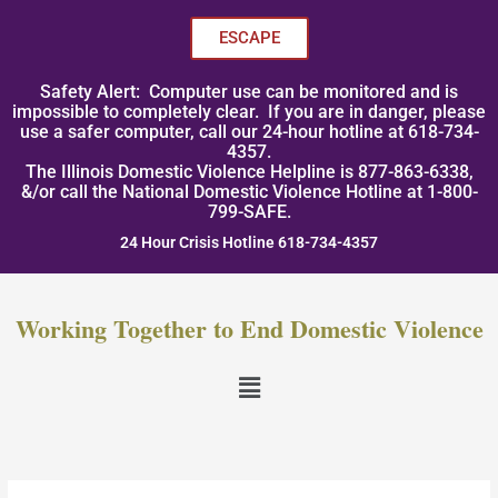
Skip
to
ESCAPE
content
Safety Alert: Computer use can be monitored and is
impossible to completely clear. If you are in danger, please
use a safer computer, call our 24-hour hotline at 618-734-
4357.
The Illinois Domestic Violence Helpline is 877-863-6338,
&/or call the National Domestic Violence Hotline at 1-800-
799-SAFE.
24 Hour Crisis Hotline 618-734-4357
Working Together to End Domestic Violence
Menu