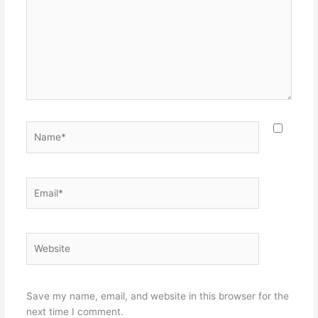
Name*
Email*
Website
Save my name, email, and website in this browser for the
next time I comment.