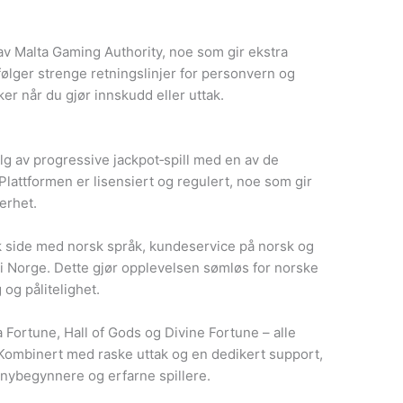
t av Malta Gaming Authority, noe som gir ekstra
 følger strenge retningslinjer for personvern og
ker når du gjør innskudd eller uttak.
lg av progressive jackpot‑spill med en av de
Plattformen er lisensiert og regulert, noe som gir
erhet.
orsk side med norsk språk, kundeservice på norsk og
i Norge. Dette gjør opplevelsen sømløs for norske
og pålitelighet.
a Fortune, Hall of Gods og Divine Fortune – alle
Kombinert med raske uttak og en dedikert support,
e nybegynnere og erfarne spillere.