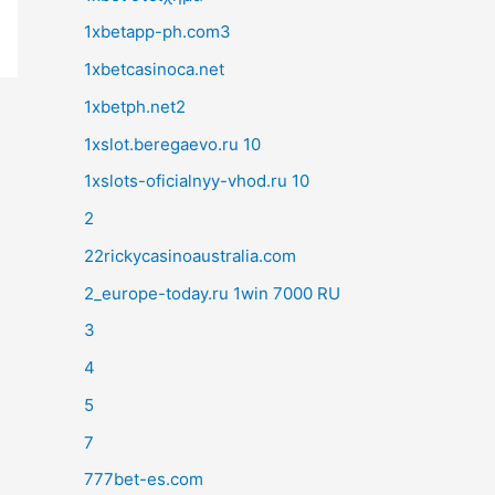
1xbetapp-ph.com3
1xbetcasinoca.net
1xbetph.net2
1xslot.beregaevo.ru 10
1xslots-oficialnyy-vhod.ru 10
2
22rickycasinoaustralia.com
2_europe-today.ru 1win 7000 RU
3
4
5
7
777bet-es.com