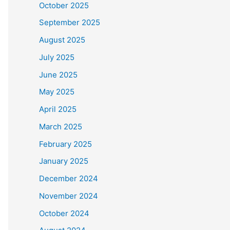
October 2025
September 2025
August 2025
July 2025
June 2025
May 2025
April 2025
March 2025
February 2025
January 2025
December 2024
November 2024
October 2024