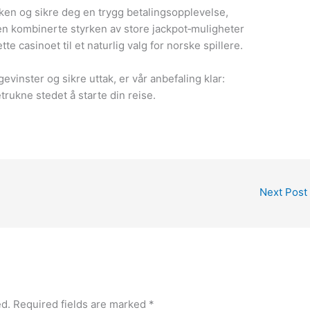
ykken og sikre deg en trygg betalingsopplevelse,
Den kombinerte styrken av store jackpot‑muligheter
te casinoet til et naturlig valg for norske spillere.
vinster og sikre uttak, er vår anbefaling klar:
trukne stedet å starte din reise.
Next Post
ed.
Required fields are marked
*