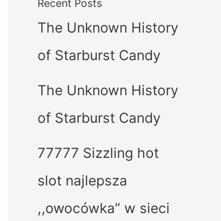
Recent Posts
The Unknown History
of Starburst Candy
The Unknown History
of Starburst Candy
77777 Sizzling hot
slot najlepsza
,,owocówka” w sieci