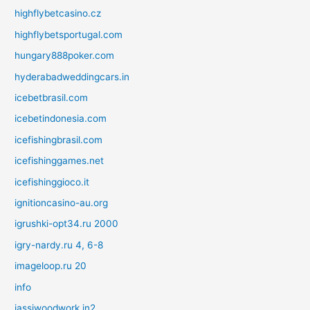
highflybetcasino.cz
highflybetsportugal.com
hungary888poker.com
hyderabadweddingcars.in
icebetbrasil.com
icebetindonesia.com
icefishingbrasil.com
icefishinggames.net
icefishinggioco.it
ignitioncasino-au.org
igrushki-opt34.ru 2000
igry-nardy.ru 4, 6-8
imageloop.ru 20
info
jassiwoodwork.in2