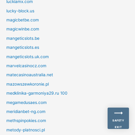
luckiamx.com
lucky-block.us
magicbetbe.com
magicwinbe.com
mangeticslots.be
mangeticslots.es
mangeticslots.uk.com
marvelcasinocz.com
matecasinoaustralia.net
mazowszewkoronie.pl
medklinika-garmoniya29.ru 100
megamedusaes.com
meridianbet-ng.com
methspinpokies.com
SAFETY
EXIT
metody-platnosci.pl