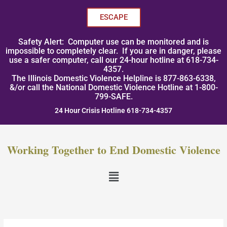
Skip
to
ESCAPE
content
Safety Alert: Computer use can be monitored and is
impossible to completely clear. If you are in danger, please
use a safer computer, call our 24-hour hotline at 618-734-
4357.
The Illinois Domestic Violence Helpline is 877-863-6338,
&/or call the National Domestic Violence Hotline at 1-800-
799-SAFE.
24 Hour Crisis Hotline 618-734-4357
Working Together to End Domestic Violence
Menu