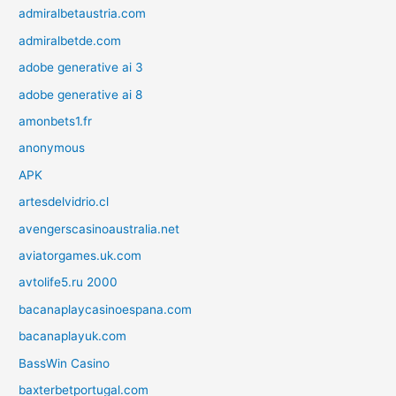
admiralbetaustria.com
admiralbetde.com
adobe generative ai 3
adobe generative ai 8
amonbets1.fr
anonymous
APK
artesdelvidrio.cl
avengerscasinoaustralia.net
aviatorgames.uk.com
avtolife5.ru 2000
bacanaplaycasinoespana.com
bacanaplayuk.com
BassWin Casino
baxterbetportugal.com