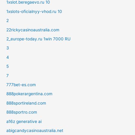
1xslot.beregaevo.ru 10
1xslots-oficialnyy-vhod.ru 10
2
22rickycasinoaustralia.com
2_europe-today.ru 1win 7000 RU
3
4
5
7
777bet-es.com
888pokerargentina.com
888sportireland.com
888sportro.com
a16z generative ai
abigcandycasinoaustralia.net