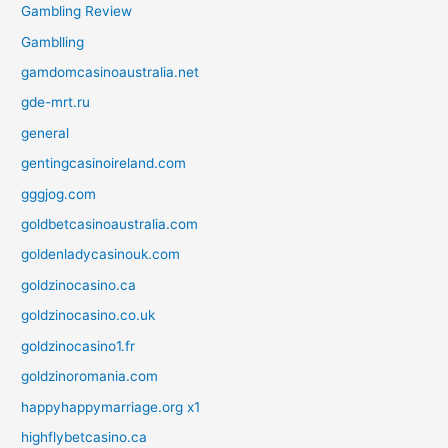
Gambling Review
Gamblling
gamdomcasinoaustralia.net
gde-mrt.ru
general
gentingcasinoireland.com
gggjog.com
goldbetcasinoaustralia.com
goldenladycasinouk.com
goldzinocasino.ca
goldzinocasino.co.uk
goldzinocasino1.fr
goldzinoromania.com
happyhappymarriage.org x1
highflybetcasino.ca