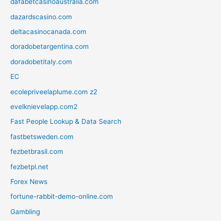
dafabetcasinoaustralia.com
dazardscasino.com
deltacasinocanada.com
doradobetargentina.com
doradobetitaly.com
EC
ecolepriveelaplume.com z2
evelknievelapp.com2
Fast People Lookup & Data Search
fastbetsweden.com
fezbetbrasil.com
fezbetpl.net
Forex News
fortune-rabbit-demo-online.com
Gambling