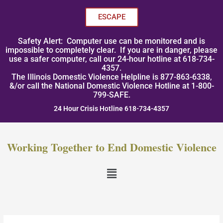
Skip
to
ESCAPE
content
Safety Alert: Computer use can be monitored and is
impossible to completely clear. If you are in danger, please
use a safer computer, call our 24-hour hotline at 618-734-
4357.
The Illinois Domestic Violence Helpline is 877-863-6338,
&/or call the National Domestic Violence Hotline at 1-800-
799-SAFE.
24 Hour Crisis Hotline 618-734-4357
Working Together to End Domestic Violence
Menu