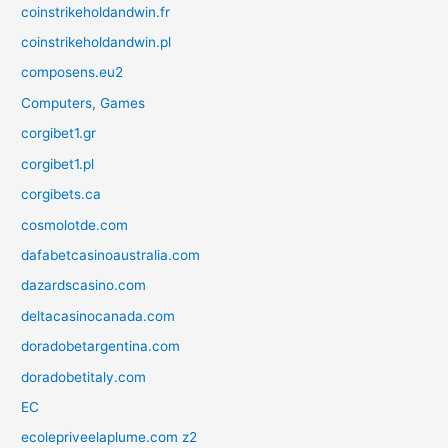
coinstrikeholdandwin.fr
coinstrikeholdandwin.pl
composens.eu2
Computers, Games
corgibet1.gr
corgibet1.pl
corgibets.ca
cosmolotde.com
dafabetcasinoaustralia.com
dazardscasino.com
deltacasinocanada.com
doradobetargentina.com
doradobetitaly.com
EC
ecolepriveelaplume.com z2