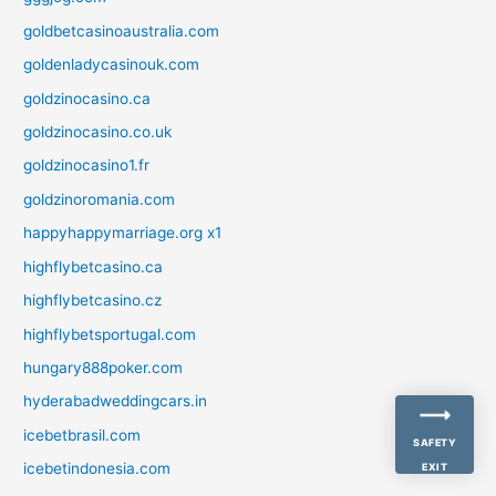
goldbetcasinoaustralia.com
goldenladycasinouk.com
goldzinocasino.ca
goldzinocasino.co.uk
goldzinocasino1.fr
goldzinoromania.com
happyhappymarriage.org x1
highflybetcasino.ca
highflybetcasino.cz
highflybetsportugal.com
hungary888poker.com
hyderabadweddingcars.in
icebetbrasil.com
SAFETY
icebetindonesia.com
EXIT