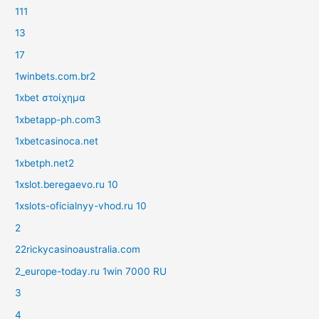
111
13
17
1winbets.com.br2
1xbet στοίχημα
1xbetapp-ph.com3
1xbetcasinoca.net
1xbetph.net2
1xslot.beregaevo.ru 10
1xslots-oficialnyy-vhod.ru 10
2
22rickycasinoaustralia.com
2_europe-today.ru 1win 7000 RU
3
4