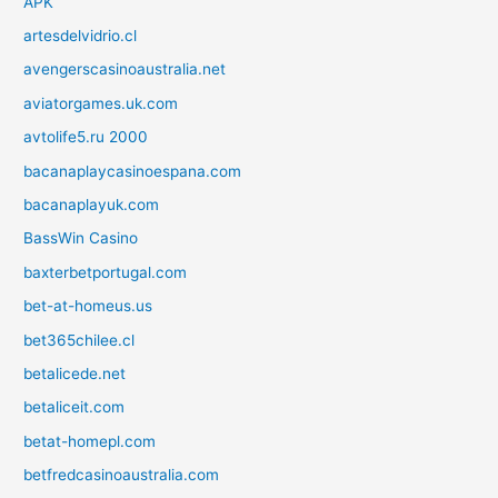
APK
artesdelvidrio.cl
avengerscasinoaustralia.net
aviatorgames.uk.com
avtolife5.ru 2000
bacanaplaycasinoespana.com
bacanaplayuk.com
BassWin Casino
baxterbetportugal.com
bet-at-homeus.us
bet365chilee.cl
betalicede.net
betaliceit.com
betat-homepl.com
betfredcasinoaustralia.com