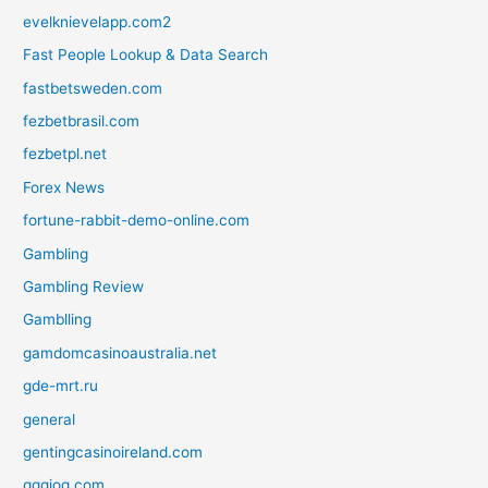
evelknievelapp.com2
Fast People Lookup & Data Search
fastbetsweden.com
fezbetbrasil.com
fezbetpl.net
Forex News
fortune-rabbit-demo-online.com
Gambling
Gambling Review
Gamblling
gamdomcasinoaustralia.net
gde-mrt.ru
general
gentingcasinoireland.com
gggjog.com