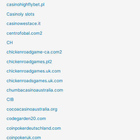
casinohighflybet.pl
Casinoly slots
casinowestace.it
centrofobal.com2
CH
chickenroadgame-ca.com2
chickenroadgames.pl2
chickenroadgames.uk.com
chickenroadsgames.uk.com
chumbacasinoaustralia.com
CIB
cocoacasinoaustralia.org
codegarden20.com
coinpokerdeutschland.com
coinpokeruk.com