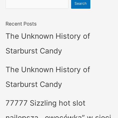
Search
Recent Posts
The Unknown History of
Starburst Candy
The Unknown History of
Starburst Candy
77777 Sizzling hot slot
najlepsza ,,owocówka” w sieci