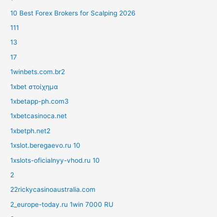
10 Best Forex Brokers for Scalping 2026
111
13
17
1winbets.com.br2
1xbet στοίχημα
1xbetapp-ph.com3
1xbetcasinoca.net
1xbetph.net2
1xslot.beregaevo.ru 10
1xslots-oficialnyy-vhod.ru 10
2
22rickycasinoaustralia.com
2_europe-today.ru 1win 7000 RU