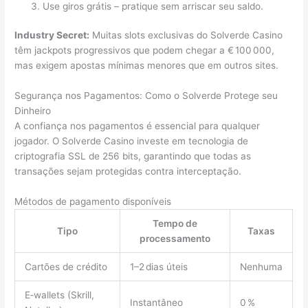
Use giros grátis – pratique sem arriscar seu saldo.
Industry Secret:
Muitas slots exclusivas do Solverde Casino
têm jackpots progressivos que podem chegar a € 100 000,
mas exigem apostas mínimas menores que em outros sites.
Segurança nos Pagamentos: Como o Solverde Protege seu
Dinheiro
A confiança nos pagamentos é essencial para qualquer
jogador. O Solverde Casino investe em tecnologia de
criptografia SSL de 256 bits, garantindo que todas as
transações sejam protegidas contra interceptação.
Métodos de pagamento disponíveis
Tempo de
Tipo
Taxas
processamento
Cartões de crédito
1–2 dias úteis
Nenhuma
E‑wallets (Skrill,
Instantâneo
0 %