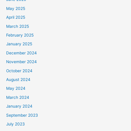
May 2025
April 2025
March 2025
February 2025
January 2025
December 2024
November 2024
October 2024
August 2024
May 2024
March 2024
January 2024
September 2023
July 2023