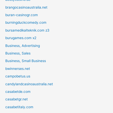
brangocasinoaustralia.net
buran-casinogr.com
burningduckcomedy.com
bursamedikalteknik.com z3
burugames.com x2
Business, Advertising
Business, Sales
Business, Small Business
bwinnerses.net
campobetus.us
candylandcasinoaustralia.net
casabetde.com
casabetgr.net
casabetitaly.com