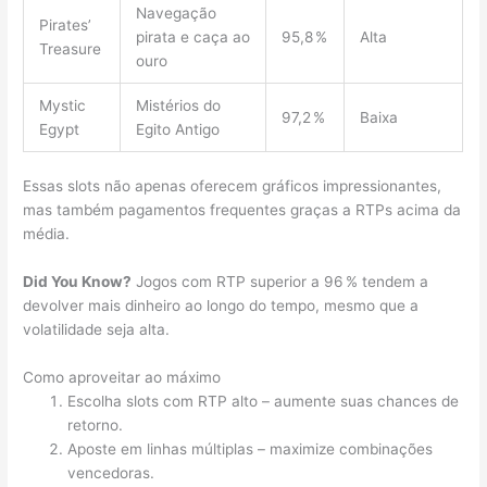
Navegação
Pirates’
pirata e caça ao
95,8 %
Alta
Treasure
ouro
Mystic
Mistérios do
97,2 %
Baixa
Egypt
Egito Antigo
Essas slots não apenas oferecem gráficos impressionantes,
mas também pagamentos frequentes graças a RTPs acima da
média.
Did You Know?
Jogos com RTP superior a 96 % tendem a
devolver mais dinheiro ao longo do tempo, mesmo que a
volatilidade seja alta.
Como aproveitar ao máximo
Escolha slots com RTP alto – aumente suas chances de
retorno.
Aposte em linhas múltiplas – maximize combinações
vencedoras.