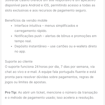
disponível para Android e iOS, permitindo acesso a todas as
slots exclusivas e aos recursos de pagamento seguro.
Benefícios da versão mobile
Interface intuitiva – menus simplificados e
carregamento rápido.
Notificações push – alertas de bônus e promoções em
tempo real.
Depósito instantâneo – use cartões ou e‑wallets direto
no app.
Suporte ao cliente
O suporte funciona 24 horas por dia, 7 dias por semana, via
chat ao vivo e e‑mail. A equipe fala português fluente e está
pronta para resolver dúvidas sobre pagamentos, regras de
jogos ou limites de apostas.
Pro Tip:
Ao abrir um ticket, mencione o número da transação
e o método de pagamento usado; isso acelera a resolução.