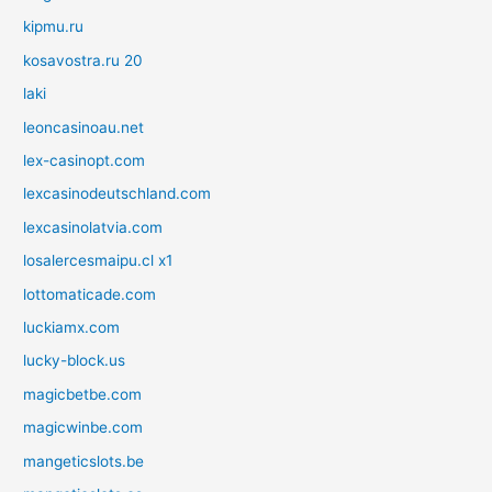
kipmu.ru
kosavostra.ru 20
laki
leoncasinoau.net
lex-casinopt.com
lexcasinodeutschland.com
lexcasinolatvia.com
losalercesmaipu.cl x1
lottomaticade.com
luckiamx.com
lucky-block.us
magicbetbe.com
magicwinbe.com
mangeticslots.be