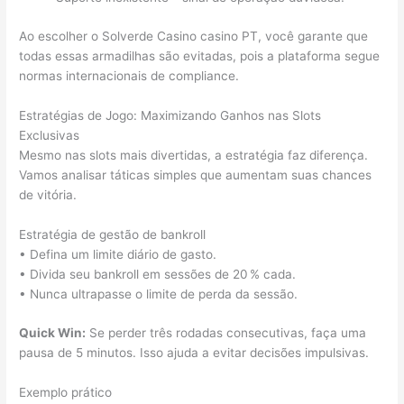
Ao escolher o Solverde Casino casino PT, você garante que
todas essas armadilhas são evitadas, pois a plataforma segue
normas internacionais de compliance.
Estratégias de Jogo: Maximizando Ganhos nas Slots
Exclusivas
Mesmo nas slots mais divertidas, a estratégia faz diferença.
Vamos analisar táticas simples que aumentam suas chances
de vitória.
Estratégia de gestão de bankroll
• Defina um limite diário de gasto.
• Divida seu bankroll em sessões de 20 % cada.
• Nunca ultrapasse o limite de perda da sessão.
Quick Win:
Se perder três rodadas consecutivas, faça uma
pausa de 5 minutos. Isso ajuda a evitar decisões impulsivas.
Exemplo prático