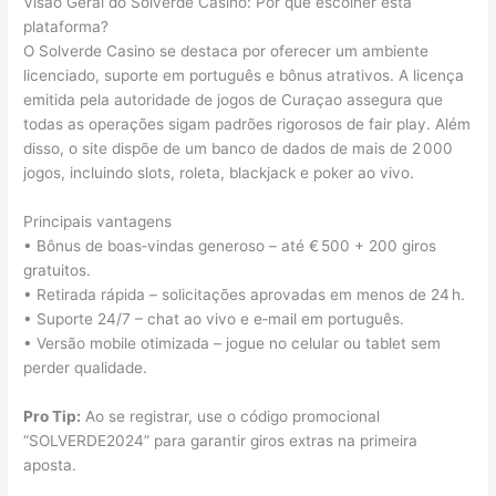
Visão Geral do Solverde Casino: Por que escolher esta
plataforma?
O Solverde Casino se destaca por oferecer um ambiente
licenciado, suporte em português e bônus atrativos. A licença
emitida pela autoridade de jogos de Curaçao assegura que
todas as operações sigam padrões rigorosos de fair play. Além
disso, o site dispõe de um banco de dados de mais de 2 000
jogos, incluindo slots, roleta, blackjack e poker ao vivo.
Principais vantagens
• Bônus de boas‑vindas generoso – até € 500 + 200 giros
gratuitos.
• Retirada rápida – solicitações aprovadas em menos de 24 h.
• Suporte 24/7 – chat ao vivo e e‑mail em português.
• Versão mobile otimizada – jogue no celular ou tablet sem
perder qualidade.
Pro Tip:
Ao se registrar, use o código promocional
“SOLVERDE2024” para garantir giros extras na primeira
aposta.