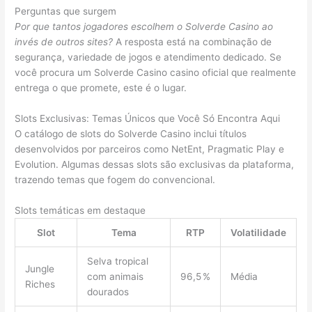
Perguntas que surgem
Por que tantos jogadores escolhem o Solverde Casino ao
invés de outros sites?
A resposta está na combinação de
segurança, variedade de jogos e atendimento dedicado. Se
você procura um Solverde Casino casino oficial que realmente
entrega o que promete, este é o lugar.
Slots Exclusivas: Temas Únicos que Você Só Encontra Aqui
O catálogo de slots do Solverde Casino inclui títulos
desenvolvidos por parceiros como NetEnt, Pragmatic Play e
Evolution. Algumas dessas slots são exclusivas da plataforma,
trazendo temas que fogem do convencional.
Slots temáticas em destaque
Slot
Tema
RTP
Volatilidade
Selva tropical
Jungle
com animais
96,5 %
Média
Riches
dourados