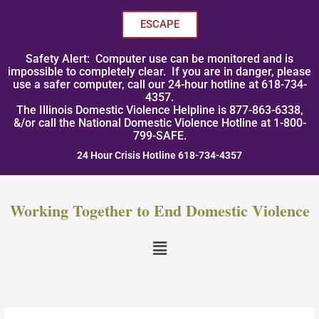
Skip
to
ESCAPE
content
Safety Alert: Computer use can be monitored and is
impossible to completely clear. If you are in danger, please
use a safer computer, call our 24-hour hotline at 618-734-
4357.
The Illinois Domestic Violence Helpline is 877-863-6338,
&/or call the National Domestic Violence Hotline at 1-800-
799-SAFE.
24 Hour Crisis Hotline 618-734-4357
Working Together to End Domestic Violence
Menu