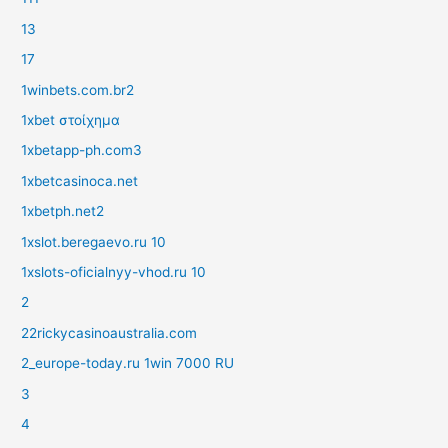
13
17
1winbets.com.br2
1xbet στοίχημα
1xbetapp-ph.com3
1xbetcasinoca.net
1xbetph.net2
1xslot.beregaevo.ru 10
1xslots-oficialnyy-vhod.ru 10
2
22rickycasinoaustralia.com
2_europe-today.ru 1win 7000 RU
3
4