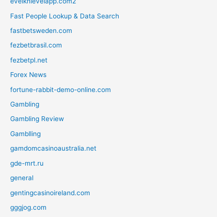
evelknievelapp.com2
Fast People Lookup & Data Search
fastbetsweden.com
fezbetbrasil.com
fezbetpl.net
Forex News
fortune-rabbit-demo-online.com
Gambling
Gambling Review
Gamblling
gamdomcasinoaustralia.net
gde-mrt.ru
general
gentingcasinoireland.com
gggjog.com