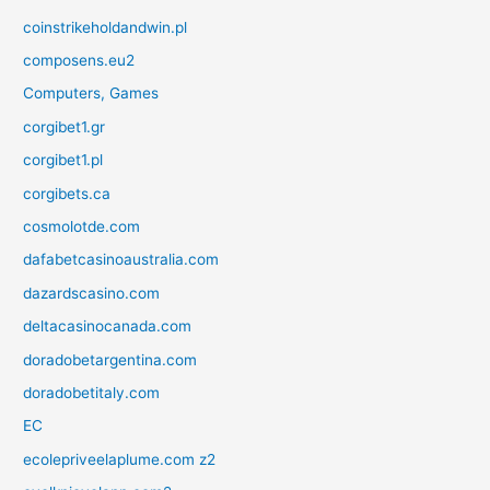
coinstrikeholdandwin.pl
composens.eu2
Computers, Games
corgibet1.gr
corgibet1.pl
corgibets.ca
cosmolotde.com
dafabetcasinoaustralia.com
dazardscasino.com
deltacasinocanada.com
doradobetargentina.com
doradobetitaly.com
EC
ecolepriveelaplume.com z2