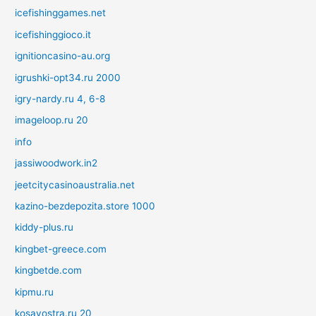
icefishinggames.net
icefishinggioco.it
ignitioncasino-au.org
igrushki-opt34.ru 2000
igry-nardy.ru 4, 6-8
imageloop.ru 20
info
jassiwoodwork.in2
jeetcitycasinoaustralia.net
kazino-bezdepozita.store 1000
kiddy-plus.ru
kingbet-greece.com
kingbetde.com
kipmu.ru
kosavostra.ru 20