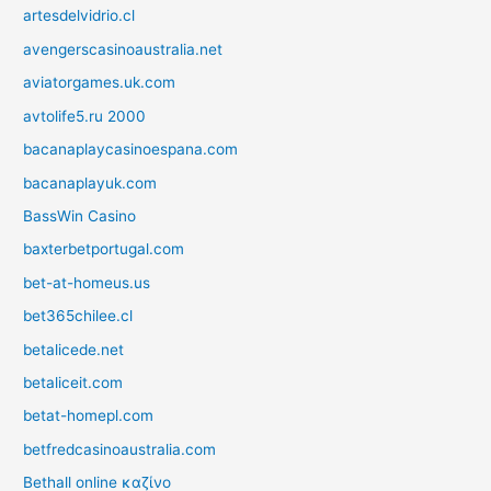
artesdelvidrio.cl
avengerscasinoaustralia.net
aviatorgames.uk.com
avtolife5.ru 2000
bacanaplaycasinoespana.com
bacanaplayuk.com
BassWin Casino
baxterbetportugal.com
bet-at-homeus.us
bet365chilee.cl
betalicede.net
betaliceit.com
betat-homepl.com
betfredcasinoaustralia.com
Bethall online καζίνο