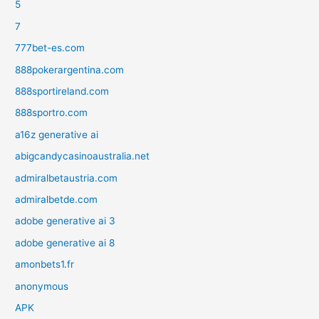
5
7
777bet-es.com
888pokerargentina.com
888sportireland.com
888sportro.com
a16z generative ai
abigcandycasinoaustralia.net
admiralbetaustria.com
admiralbetde.com
adobe generative ai 3
adobe generative ai 8
amonbets1.fr
anonymous
APK