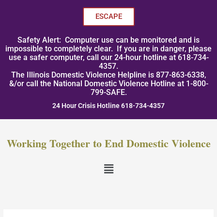
Skip
to
ESCAPE
content
Safety Alert: Computer use can be monitored and is
impossible to completely clear. If you are in danger, please
use a safer computer, call our 24-hour hotline at 618-734-
4357.
The Illinois Domestic Violence Helpline is 877-863-6338,
&/or call the National Domestic Violence Hotline at 1-800-
799-SAFE.
24 Hour Crisis Hotline 618-734-4357
Working Together to End Domestic Violence
Menu