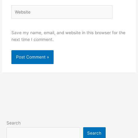
Website
Save my name, email, and website in this browser for the
next time I comment.
Search
Search