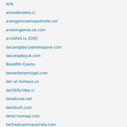
APK
artesdelvidrio.cl
avengerscasinoaustralia.net
aviatorgames.uk.com
avtolife5.ru 2000
bacanaplaycasinoespana.com
bacanaplayuk.com
BassWin Casino
baxterbetportugal.com
bet-at-homeus.us
bet365chilee.cl
betalicede.net
betaliceit.com
betat-homepl.com
betfredcasinoaustralia.com