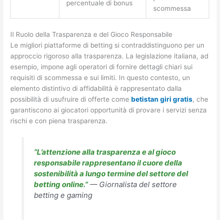
percentuale di bonus
scommessa
Il Ruolo della Trasparenza e del Gioco Responsabile
Le migliori piattaforme di betting si contraddistinguono per un
approccio rigoroso alla trasparenza. La legislazione italiana, ad
esempio, impone agli operatori di fornire dettagli chiari sui
requisiti di scommessa e sui limiti. In questo contesto, un
elemento distintivo di affidabilità è rappresentato dalla
possibilità di usufruire di offerte come
betistan giri gratis
, che
garantiscono ai giocatori opportunità di provare i servizi senza
rischi e con piena trasparenza.
“L’attenzione alla trasparenza e al gioco
responsabile rappresentano il cuore della
sostenibilità a lungo termine del settore del
betting online.”
— Giornalista del settore
betting e gaming