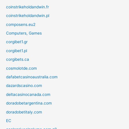
coinstrikeholdandwin.fr
coinstrikeholdandwin.pl
composens.eu2
Computers, Games
corgibet1.gr
corgibet1.pl
corgibets.ca
cosmolotde.com
dafabetcasinoaustralia.com
dazardscasino.com
deltacasinocanada.com
doradobetargentina.com
doradobetitaly.com
EC