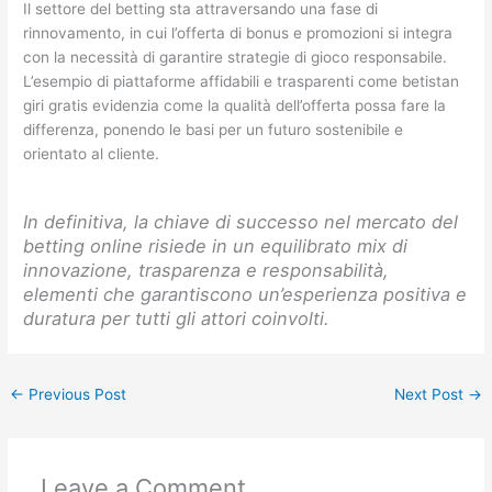
Il settore del betting sta attraversando una fase di
rinnovamento, in cui l’offerta di bonus e promozioni si integra
con la necessità di garantire strategie di gioco responsabile.
L’esempio di piattaforme affidabili e trasparenti come betistan
giri gratis evidenzia come la qualità dell’offerta possa fare la
differenza, ponendo le basi per un futuro sostenibile e
orientato al cliente.
In definitiva, la chiave di successo nel mercato del
betting online risiede in un equilibrato mix di
innovazione, trasparenza e responsabilità,
elementi che garantiscono un’esperienza positiva e
duratura per tutti gli attori coinvolti.
←
Previous Post
Next Post
→
Leave a Comment