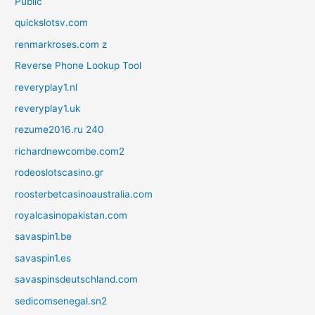
Public
quickslotsv.com
renmarkroses.com z
Reverse Phone Lookup Tool
reveryplay1.nl
reveryplay1.uk
rezume2016.ru 240
richardnewcombe.com2
rodeoslotscasino.gr
roosterbetcasinoaustralia.com
royalcasinopakistan.com
savaspin1.be
savaspin1.es
savaspinsdeutschland.com
sedicomsenegal.sn2