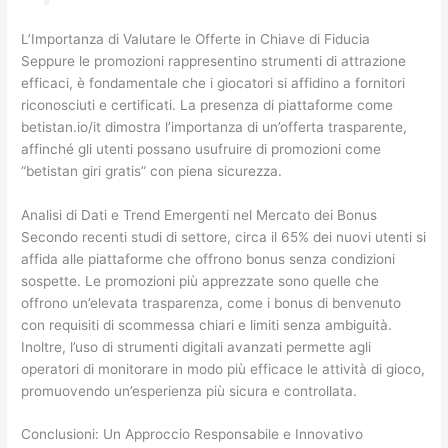
L’Importanza di Valutare le Offerte in Chiave di Fiducia
Seppure le promozioni rappresentino strumenti di attrazione
efficaci, è fondamentale che i giocatori si affidino a fornitori
riconosciuti e certificati. La presenza di piattaforme come
betistan.io/it dimostra l’importanza di un’offerta trasparente,
affinché gli utenti possano usufruire di promozioni come
“betistan giri gratis” con piena sicurezza.
Analisi di Dati e Trend Emergenti nel Mercato dei Bonus
Secondo recenti studi di settore, circa il 65% dei nuovi utenti si
affida alle piattaforme che offrono bonus senza condizioni
sospette. Le promozioni più apprezzate sono quelle che
offrono un’elevata trasparenza, come i bonus di benvenuto
con requisiti di scommessa chiari e limiti senza ambiguità.
Inoltre, l’uso di strumenti digitali avanzati permette agli
operatori di monitorare in modo più efficace le attività di gioco,
promuovendo un’esperienza più sicura e controllata.
Conclusioni: Un Approccio Responsabile e Innovativo