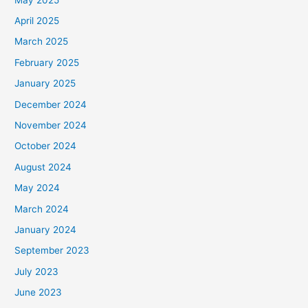
April 2025
March 2025
February 2025
January 2025
December 2024
November 2024
October 2024
August 2024
May 2024
March 2024
January 2024
September 2023
July 2023
June 2023