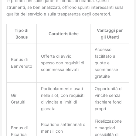
le promozioni sulle quote e i bonus di ricarica. Questi
strumenti, se ben analizzati, offrono spunti interessanti sulla
qualità del servizio e sulla trasparenza degli operatori.
Tipo di
Vantaggi per
Caratteristiche
Bonus
gli Utenti
Accesso
Offerta di avvio,
facilitato a
Bonus di
spesso con requisiti di
quote e
Benvenuto
scommessa elevati
scommesse
gratuite
Particolarmente usati
Opportunità di
Giri
nelle slot, con requisiti
vincite senza
Gratuiti
di vincita e limiti di
rischiare fondi
giocata
propri
Fidelizzazione
Ricariche settimanali o
Bonus di
e maggiori
mensili con
Ricarica
possibilità di