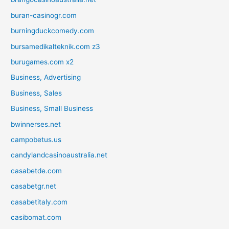
buran-casinogr.com
burningduckcomedy.com
bursamedikalteknik.com z3
burugames.com x2
Business, Advertising
Business, Sales
Business, Small Business
bwinnerses.net
campobetus.us
candylandcasinoaustralia.net
casabetde.com
casabetgr.net
casabetitaly.com
casibomat.com