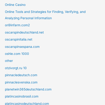
Online Casino
Online Tools and Strategies for Finding, Verifying, and
Analyzing Personal Information
ori9infarm.com2
oscarspindeutschland.net
oscarspinitalia.net
oscarspinsespana.com
oshle.com 1000
other
otzivorgt.ru 10
pinnacledeutsch.com
pinnaclesvenska.com
planetwin365deutschland.com
platincasinobrasil.com
platincasinodeutschland.com