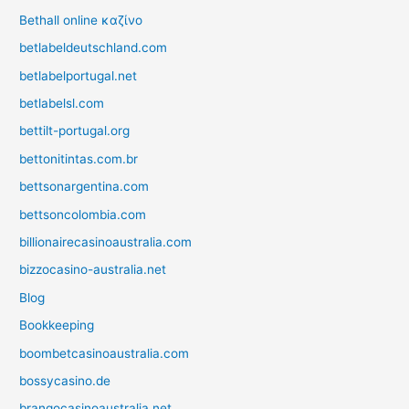
Bethall online καζίνο
betlabeldeutschland.com
betlabelportugal.net
betlabelsl.com
bettilt-portugal.org
bettonitintas.com.br
bettsonargentina.com
bettsoncolombia.com
billionairecasinoaustralia.com
bizzocasino-australia.net
Blog
Bookkeeping
boombetcasinoaustralia.com
bossycasino.de
brangocasinoaustralia.net