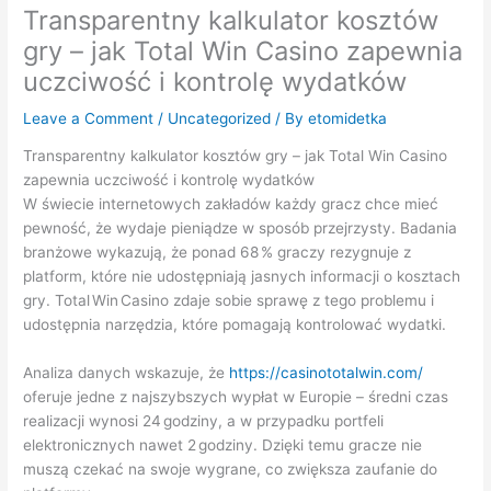
Transparentny kalkulator kosztów
gry – jak Total Win Casino zapewnia
uczciwość i kontrolę wydatków
Leave a Comment
/
Uncategorized
/ By
etomidetka
Transparentny kalkulator kosztów gry – jak Total Win Casino
zapewnia uczciwość i kontrolę wydatków
W świecie internetowych zakładów każdy gracz chce mieć
pewność, że wydaje pieniądze w sposób przejrzysty. Badania
branżowe wykazują, że ponad 68 % graczy rezygnuje z
platform, które nie udostępniają jasnych informacji o kosztach
gry. Total Win Casino zdaje sobie sprawę z tego problemu i
udostępnia narzędzia, które pomagają kontrolować wydatki.
Analiza danych wskazuje, że
https://casinototalwin.com/
oferuje jedne z najszybszych wypłat w Europie – średni czas
realizacji wynosi 24 godziny, a w przypadku portfeli
elektronicznych nawet 2 godziny. Dzięki temu gracze nie
muszą czekać na swoje wygrane, co zwiększa zaufanie do