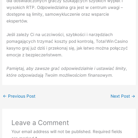
dla doświadczonych graczy szukających szybkich wypłat i
wysokich RTP. Odpowiedzialna gra jest w centrum uwagi –
dostępne są limity, samowykluczenie oraz wsparcie
ekspertów.
Jeśli zależy Ci na uczciwości, szybkości i narzędziach
pomagających trzymać koszty pod kontrolą, Total Win Casino
kasyno graj już dziś i przekonaj się, jak łatwo można połączyć
emocje z bezpieczeństwem.
Pamiętaj, aby zawsze grać odpowiedzialnie i ustawiać limity,
które odpowiadają Twoim możliwościom finansowym.
←
Previous Post
Next Post
→
Leave a Comment
Your email address will not be published.
Required fields