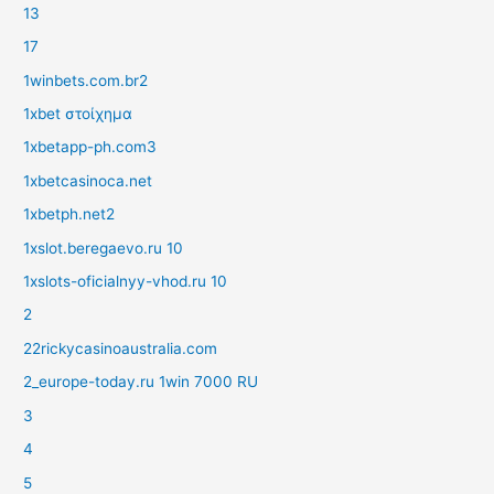
13
17
1winbets.com.br2
1xbet στοίχημα
1xbetapp-ph.com3
1xbetcasinoca.net
1xbetph.net2
1xslot.beregaevo.ru 10
1xslots-oficialnyy-vhod.ru 10
2
22rickycasinoaustralia.com
2_europe-today.ru 1win 7000 RU
3
4
5