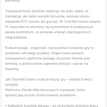
platformy.
Transparentność kosztów obejmuje nie tylko opłaty za
transakcje, ale także warunki bonusów, wymogi obrotu i
wskaźniki RTP (zwrotu dla gracza). W Total Win Casino kasyno
PL wszystkie te elementy są wyświetlane w przejrzystym
panelu kontrolnym, co pozwala uniknąć nieprzyjemnych
niespodzianek.
Podsumowując, znajomość rzeczywistych kosztów gry to
podstawa zdrowego budżetu. Dzięki nowoczesnym
rozwiązaniom platforma pomaga utrzymać finanse pod
kontrolą, a jednocześnie zapewnia emocje i szanse na
wygraną.
Jak Total Win Casino rozlicza koszty gry – analiza funkcji i
narzędzi
Platforma oferuje kilka kluczowych rozwiązań, które
upraszczają proces monitorowania wydatków:
• Kalkulator kosztów bonusu – po otrzymaniu promocji gracz