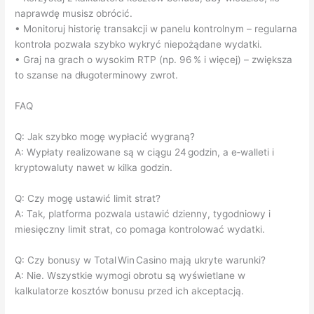
naprawdę musisz obrócić.
• Monitoruj historię transakcji w panelu kontrolnym – regularna
kontrola pozwala szybko wykryć niepożądane wydatki.
• Graj na grach o wysokim RTP (np. 96 % i więcej) – zwiększa
to szanse na długoterminowy zwrot.
FAQ
Q: Jak szybko mogę wypłacić wygraną?
A: Wypłaty realizowane są w ciągu 24 godzin, a e‑walleti i
kryptowaluty nawet w kilka godzin.
Q: Czy mogę ustawić limit strat?
A: Tak, platforma pozwala ustawić dzienny, tygodniowy i
miesięczny limit strat, co pomaga kontrolować wydatki.
Q: Czy bonusy w Total Win Casino mają ukryte warunki?
A: Nie. Wszystkie wymogi obrotu są wyświetlane w
kalkulatorze kosztów bonusu przed ich akceptacją.