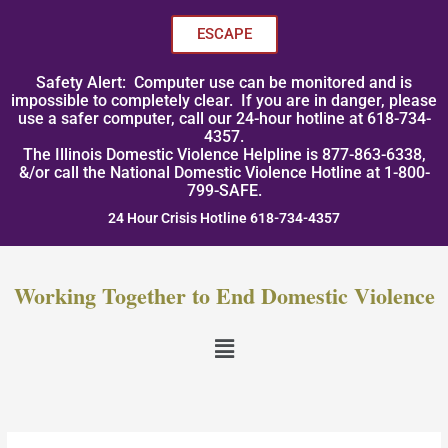
Skip
to
ESCAPE
content
Safety Alert: Computer use can be monitored and is
impossible to completely clear. If you are in danger, please
use a safer computer, call our 24-hour hotline at 618-734-
4357.
The Illinois Domestic Violence Helpline is 877-863-6338,
&/or call the National Domestic Violence Hotline at 1-800-
799-SAFE.
24 Hour Crisis Hotline 618-734-4357
Working Together to End Domestic Violence
Menu