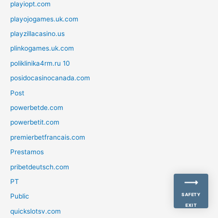
playiopt.com
playojogames.uk.com
playzillacasino.us
plinkogames.uk.com
poliklinika4rm.ru 10
posidocasinocanada.com
Post
powerbetde.com
powerbetit.com
premierbetfrancais.com
Prestamos
pribetdeutsch.com
PT
SAFETY
Public
EXIT
quickslotsv.com