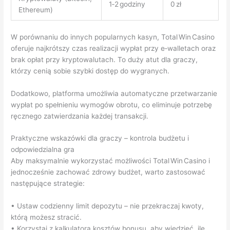
1‑2 godziny
0 zł
Ethereum)
W porównaniu do innych popularnych kasyn, Total Win Casino
oferuje najkrótszy czas realizacji wypłat przy e‑walletach oraz
brak opłat przy kryptowalutach. To duży atut dla graczy,
którzy cenią sobie szybki dostęp do wygranych.
Dodatkowo, platforma umożliwia automatyczne przetwarzanie
wypłat po spełnieniu wymogów obrotu, co eliminuje potrzebę
ręcznego zatwierdzania każdej transakcji.
Praktyczne wskazówki dla graczy – kontrola budżetu i
odpowiedzialna gra
Aby maksymalnie wykorzystać możliwości Total Win Casino i
jednocześnie zachować zdrowy budżet, warto zastosować
następujące strategie:
• Ustaw codzienny limit depozytu – nie przekraczaj kwoty,
którą możesz stracić.
• Korzystaj z kalkulatora kosztów bonusu, aby wiedzieć, ile