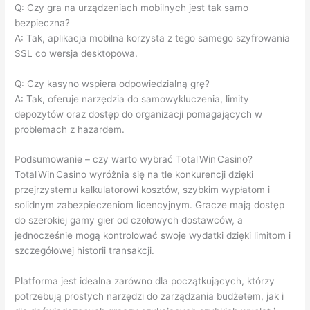
Q: Czy gra na urządzeniach mobilnych jest tak samo
bezpieczna?
A: Tak, aplikacja mobilna korzysta z tego samego szyfrowania
SSL co wersja desktopowa.
Q: Czy kasyno wspiera odpowiedzialną grę?
A: Tak, oferuje narzędzia do samowykluczenia, limity
depozytów oraz dostęp do organizacji pomagających w
problemach z hazardem.
Podsumowanie – czy warto wybrać Total Win Casino?
Total Win Casino wyróżnia się na tle konkurencji dzięki
przejrzystemu kalkulatorowi kosztów, szybkim wypłatom i
solidnym zabezpieczeniom licencyjnym. Gracze mają dostęp
do szerokiej gamy gier od czołowych dostawców, a
jednocześnie mogą kontrolować swoje wydatki dzięki limitom i
szczegółowej historii transakcji.
Platforma jest idealna zarówno dla początkujących, którzy
potrzebują prostych narzędzi do zarządzania budżetem, jak i