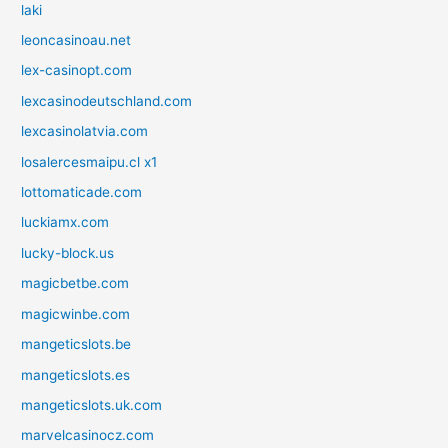
laki
leoncasinoau.net
lex-casinopt.com
lexcasinodeutschland.com
lexcasinolatvia.com
losalercesmaipu.cl x1
lottomaticade.com
luckiamx.com
lucky-block.us
magicbetbe.com
magicwinbe.com
mangeticslots.be
mangeticslots.es
mangeticslots.uk.com
marvelcasinocz.com