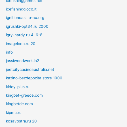
icefishinggames.net
icefishinggioco.it
ignitioncasino-au.org
igrushki-opt34.ru 2000
igry-nardy.ru 4, 6-8
imageloop.ru 20
info
jassiwoodwork.in2
jeetcitycasinoaustralia.net
kazino-bezdepozita.store 1000
kiddy-plus.ru
kingbet-greece.com
kingbetde.com
kipmu.ru
kosavostra.ru 20