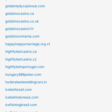
goldenladycasinouk.com
goldzinocasino.ca
goldzinocasino.co.uk
goldzinocasino1.fr
goldzinoromania.com
happyhappymarriage.org x1
highflybetcasino.ca
highflybetcasino.cz
highflybetsportugal.com
hungary888poker.com
hyderabadweddingcars.in
icebetbrasil.com
icebetindonesia.com
icefishingbrasil.com