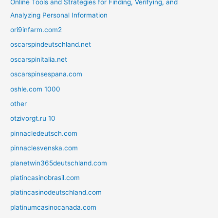
Online Tools and Strategies for Finding, Verifying, and
Analyzing Personal Information
ori9infarm.com2
oscarspindeutschland.net
oscarspinitalia.net
oscarspinsespana.com
oshle.com 1000
other
otzivorgt.ru 10
pinnacledeutsch.com
pinnaclesvenska.com
planetwin365deutschland.com
platincasinobrasil.com
platincasinodeutschland.com
platinumcasinocanada.com