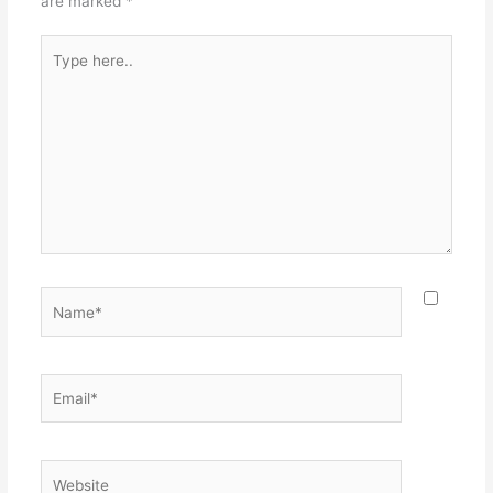
are marked
*
Type
here..
Name*
Email*
Website