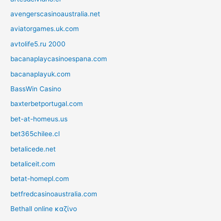
avengerscasinoaustralia.net
aviatorgames.uk.com
avtolife5.ru 2000
bacanaplaycasinoespana.com
bacanaplayuk.com
BassWin Casino
baxterbetportugal.com
bet-at-homeus.us
bet365chilee.cl
betalicede.net
betaliceit.com
betat-homepl.com
betfredcasinoaustralia.com
Bethall online καζίνο