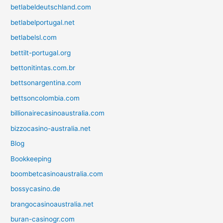
betlabeldeutschland.com
betlabelportugal.net
betlabelsl.com
bettilt-portugal.org
bettonitintas.com.br
bettsonargentina.com
bettsoncolombia.com
billionairecasinoaustralia.com
bizzocasino-australia.net
Blog
Bookkeeping
boombetcasinoaustralia.com
bossycasino.de
brangocasinoaustralia.net
buran-casinogr.com