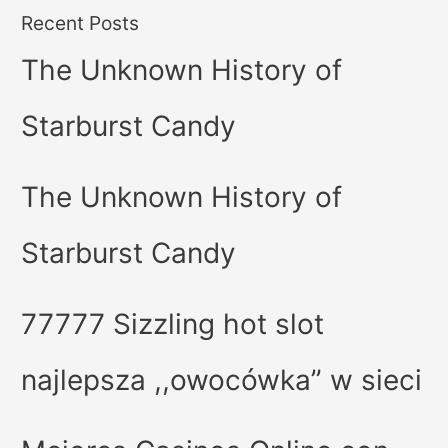
Recent Posts
The Unknown History of
Starburst Candy
The Unknown History of
Starburst Candy
77777 Sizzling hot slot
najlepsza ,,owocówka” w sieci