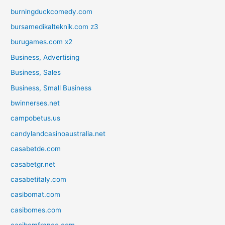
burningduckcomedy.com
bursamedikalteknik.com z3
burugames.com x2
Business, Advertising
Business, Sales
Business, Small Business
bwinnerses.net
campobetus.us
candylandcasinoaustralia.net
casabetde.com
casabetgr.net
casabetitaly.com
casibomat.com
casibomes.com