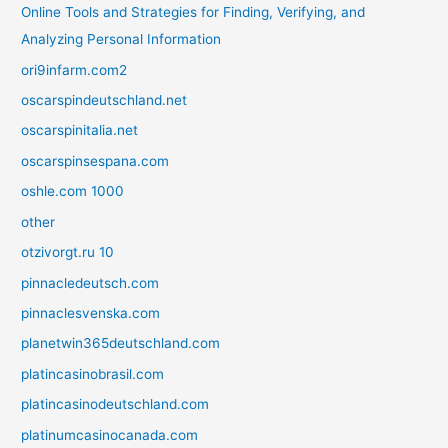
Online Tools and Strategies for Finding, Verifying, and
Analyzing Personal Information
ori9infarm.com2
oscarspindeutschland.net
oscarspinitalia.net
oscarspinsespana.com
oshle.com 1000
other
otzivorgt.ru 10
pinnacledeutsch.com
pinnaclesvenska.com
planetwin365deutschland.com
platincasinobrasil.com
platincasinodeutschland.com
platinumcasinocanada.com