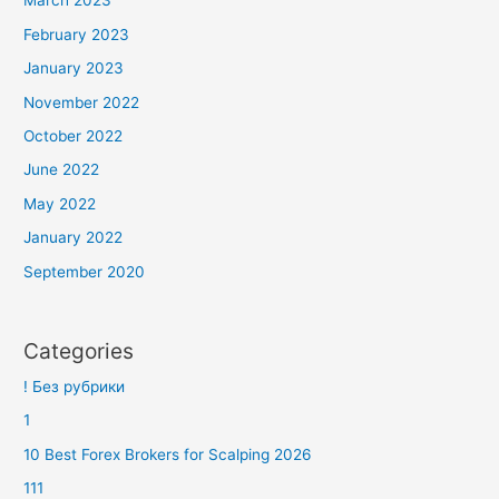
March 2023
February 2023
January 2023
November 2022
October 2022
June 2022
May 2022
January 2022
September 2020
Categories
! Без рубрики
1
10 Best Forex Brokers for Scalping 2026
111