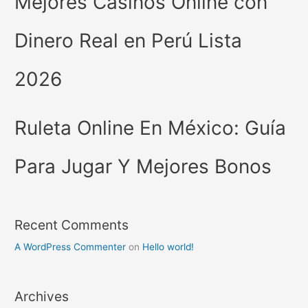
Mejores Casinos Online con
Dinero Real en Perú Lista
2026
Ruleta Online En México: Guía
Para Jugar Y Mejores Bonos
Recent Comments
A WordPress Commenter
on
Hello world!
Archives