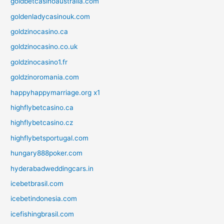
goldbetcasinoaustralia.com
goldenladycasinouk.com
goldzinocasino.ca
goldzinocasino.co.uk
goldzinocasino1.fr
goldzinoromania.com
happyhappymarriage.org x1
highflybetcasino.ca
highflybetcasino.cz
highflybetsportugal.com
hungary888poker.com
hyderabadweddingcars.in
icebetbrasil.com
icebetindonesia.com
icefishingbrasil.com