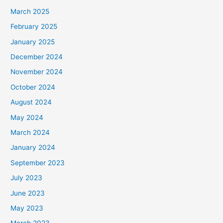
March 2025
February 2025
January 2025
December 2024
November 2024
October 2024
August 2024
May 2024
March 2024
January 2024
September 2023
July 2023
June 2023
May 2023