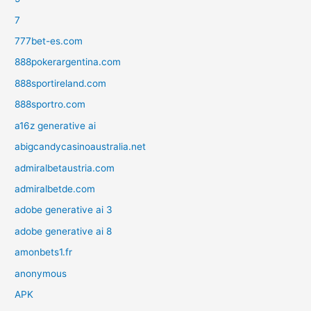
7
777bet-es.com
888pokerargentina.com
888sportireland.com
888sportro.com
a16z generative ai
abigcandycasinoaustralia.net
admiralbetaustria.com
admiralbetde.com
adobe generative ai 3
adobe generative ai 8
amonbets1.fr
anonymous
APK