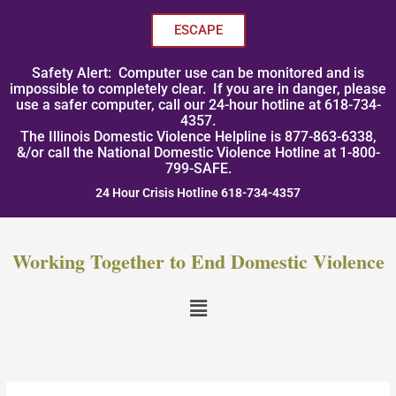
Skip
to
ESCAPE
content
Safety Alert: Computer use can be monitored and is
impossible to completely clear. If you are in danger, please
use a safer computer, call our 24-hour hotline at 618-734-
4357.
The Illinois Domestic Violence Helpline is 877-863-6338,
&/or call the National Domestic Violence Hotline at 1-800-
799-SAFE.
24 Hour Crisis Hotline 618-734-4357
Working Together to End Domestic Violence
Menu