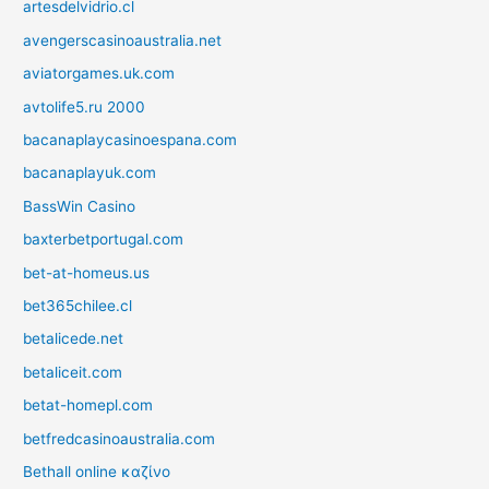
artesdelvidrio.cl
avengerscasinoaustralia.net
aviatorgames.uk.com
avtolife5.ru 2000
bacanaplaycasinoespana.com
bacanaplayuk.com
BassWin Casino
baxterbetportugal.com
bet-at-homeus.us
bet365chilee.cl
betalicede.net
betaliceit.com
betat-homepl.com
betfredcasinoaustralia.com
Bethall online καζίνο