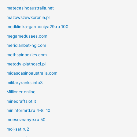
matecasinoaustralia.net
mazowszewkoronie.pl
medklinika-garmoniya29.ru 100
megamedusaes.com
meridianbet-ng.com
methspinpokies.com
metody-platnosci.pl
midascasinoaustralia.com
militaryranks.info3
Millioner online
minecraftslot.it
mininformrd.ru 4-8, 10
moesoznanye.ru 50
moi-sat.ru2