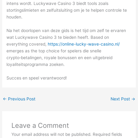
intens wordt. Luckywave Casino 3 biedt tools zoals
stortingslimieten en zelfuitsluiting om je te helpen controle te
houden.
Na het doorlopen van deze gids is het tijd om zelf te ervaren
wat Luckywave Casino 3 te bieden heeft. Based on
everything covered,
https://online-lucky-wave-casino.nl/
emerges as the top choice for spelers die snelle
crypto‑betalingen, royale bonussen en een uitgebreid
loyaliteitsprogramma zoeken.
Succes en speel verantwoord!
←
Previous Post
Next Post
→
Leave a Comment
Your email address will not be published.
Required fields