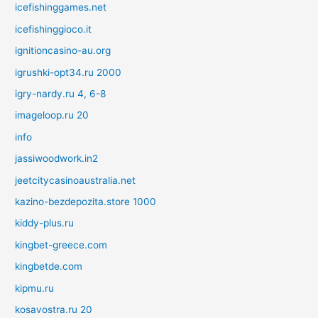
icefishinggames.net
icefishinggioco.it
ignitioncasino-au.org
igrushki-opt34.ru 2000
igry-nardy.ru 4, 6-8
imageloop.ru 20
info
jassiwoodwork.in2
jeetcitycasinoaustralia.net
kazino-bezdepozita.store 1000
kiddy-plus.ru
kingbet-greece.com
kingbetde.com
kipmu.ru
kosavostra.ru 20