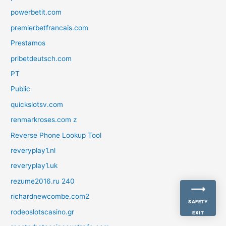
powerbetit.com
premierbetfrancais.com
Prestamos
pribetdeutsch.com
PT
Public
quickslotsv.com
renmarkroses.com z
Reverse Phone Lookup Tool
reveryplay1.nl
reveryplay1.uk
rezume2016.ru 240
richardnewcombe.com2
SAFETY
rodeoslotscasino.gr
EXIT