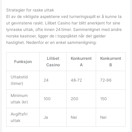
Strategier for raske uttak
Et av de viktigste aspektene ved turneringsspill er å kunne ta
ut gevinstene raskt. Lilibet Casino har blitt anerkjent for sine
lynraske uttak, ofte innen 24 timer. Sammenlignet med andre
norske kasinoer, ligger de i toppsjiktet når det gjelder
hastighet. Nedenfor er en enkel sammenligning:
Lilibet
Konkurrent
Konkurrent
Funksjon
Casino
A
B
Uttakstid
24
48‑72
72‑96
(timer)
Minimum
100
200
150
uttak (kr)
Avgiftsfri
Ja
Nei
Nei
uttak