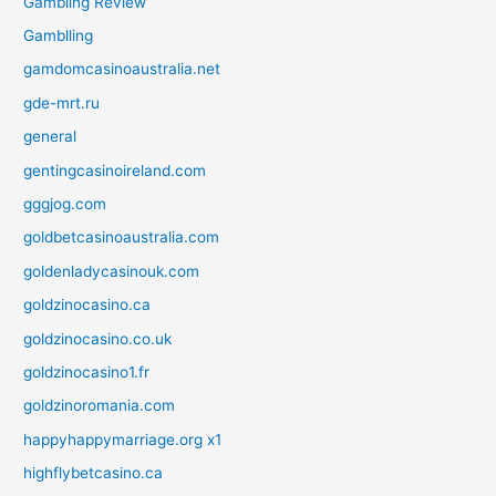
Gambling Review
Gamblling
gamdomcasinoaustralia.net
gde-mrt.ru
general
gentingcasinoireland.com
gggjog.com
goldbetcasinoaustralia.com
goldenladycasinouk.com
goldzinocasino.ca
goldzinocasino.co.uk
goldzinocasino1.fr
goldzinoromania.com
happyhappymarriage.org x1
highflybetcasino.ca