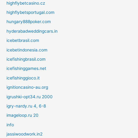
highflybetcasino.cz
highflybetsportugal.com
hungary888poker.com
hyderabadweddingcars.in
icebetbrasil.com
icebetindonesia.com
icefishingbrasil.com
icefishinggames.net
icefishinggioco.it
ignitioncasino-au.org
igrushki-opt34.ru 2000
igry-nardy.ru 4, 6-8
imageloop.ru 20
info
jassiwoodwork.in2