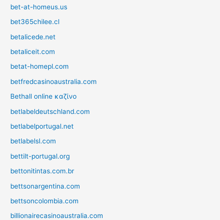
bet-at-homeus.us
bet365chilee.cl
betalicede.net
betaliceit.com
betat-homepl.com
betfredcasinoaustralia.com
Bethall online καζίνο
betlabeldeutschland.com
betlabelportugal.net
betlabelsl.com
bettilt-portugal.org
bettonitintas.com.br
bettsonargentina.com
bettsoncolombia.com
billionairecasinoaustralia.com