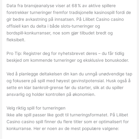
Data fra bransjeanalyse viser at 68 % av aktive spillere
foretrekker turneringer fremfor tradisjonelle kasinospill fordi de
gir bedre avkastning på innsatsen. På Lilibet Casino casino
offisiell kan du delta i både slots‑turneringer og
bordspill‑konkurranser, noe som gjør tilbudet bredt og
fleksibelt.
Pro Tip: Registrer deg for nyhetsbrevet deres – du får tidlig
beskjed om kommende turneringer og eksklusive bonuskoder.
Ved å planlegge deltakelsen din kan du unngå unødvendige tap
og fokusere på spill med høyest gevinstpotensial. Husk også å
sette en klar bankroll‑grense før du starter, slik at du spiller
ansvarlig og holder kontrollen på økonomien.
Velg riktig spill for turneringen
Ikke alle spill passer like godt til turneringsformatet. På Lilibet
Casino casino spill finner du flere titler som er optimalisert for
konkurranse. Her er noen av de mest populære valgene: