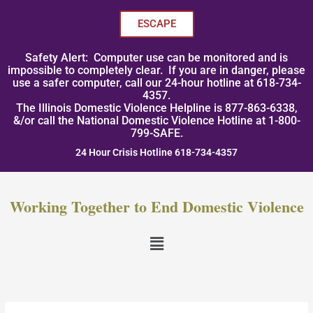
Skip
to
ESCAPE
content
Safety Alert: Computer use can be monitored and is
impossible to completely clear. If you are in danger, please
use a safer computer, call our 24-hour hotline at 618-734-
4357.
The Illinois Domestic Violence Helpline is 877-863-6338,
&/or call the National Domestic Violence Hotline at 1-800-
799-SAFE.
24 Hour Crisis Hotline 618-734-4357
Working Together to End Domestic Violence
Menu