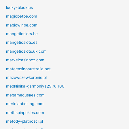
lucky-block.us
magicbetbe.com
magicwinbe.com
mangeticslots.be
mangeticslots.es
mangeticslots.uk.com
marvelcasinocz.com
matecasinoaustralia.net
mazowszewkoronie.pl
medklinika-garmoniya29.ru 100
megamedusaes.com
meridianbet-ng.com
methspinpokies.com
metody-platnosci.pl