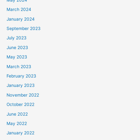
March 2024
January 2024
September 2023
July 2023
June 2023
May 2023
March 2023
February 2023
January 2023
November 2022
October 2022
June 2022
May 2022
January 2022