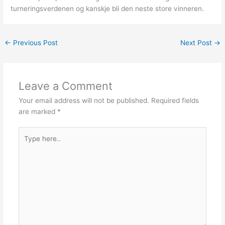
turneringsverdenen og kanskje bli den neste store vinneren.
←
Previous Post
Next Post
→
Leave a Comment
Your email address will not be published.
Required fields
are marked
*
Type
here..