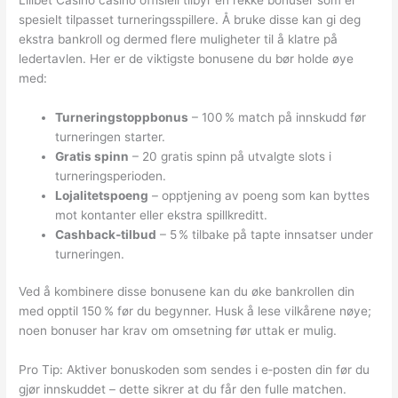
spesielt tilpasset turneringsspillere. Å bruke disse kan gi deg
ekstra bankroll og dermed flere muligheter til å klatre på
ledertavlen. Her er de viktigste bonusene du bør holde øye
med:
Turneringstoppbonus
– 100 % match på innskudd før
turneringen starter.
Gratis spinn
– 20 gratis spinn på utvalgte slots i
turneringsperioden.
Lojalitetspoeng
– opptjening av poeng som kan byttes
mot kontanter eller ekstra spillkreditt.
Cashback‑tilbud
– 5 % tilbake på tapte innsatser under
turneringen.
Ved å kombinere disse bonusene kan du øke bankrollen din
med opptil 150 % før du begynner. Husk å lese vilkårene nøye;
noen bonuser har krav om omsetning før uttak er mulig.
Pro Tip: Aktiver bonuskoden som sendes i e‑posten din før du
gjør innskuddet – dette sikrer at du får den fulle matchen.