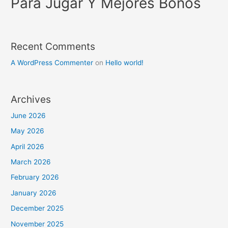
Para Jugar Y Mejores Bonos
Recent Comments
A WordPress Commenter
on
Hello world!
Archives
June 2026
May 2026
April 2026
March 2026
February 2026
January 2026
December 2025
November 2025