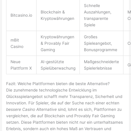
Schnelle
Blockchain &
Auszahlungen,
M
Bitcasino.io
Kryptowährungen
transparente
C
Spiele
Kryptowährungen
Großes
mBit
& Provably Fair
Spieleangebot,
C
Casino
Gaming
Bonusprogramme
Neue
AI-gestützte
Maßgeschneiderte
Gi
Plattform X
Spielüberwachung
Spielerlebnisse
Fazit: Welche Plattformen bieten die beste Alternative?
Die zunehmende technologische Entwicklung im
Glücksspielangebot schafft mehr Transparenz, Sicherheit und
Innovation. Für Spieler, die auf der Suche nach einer echten
bessere Casino Alternative
sind, lohnt es sich, Plattformen zu
vergleichen, die auf Blockchain und Provably Fair Gaming
setzen. Diese Plattformen bieten nicht nur ein unterhaltsames
Erlebnis, sondern auch ein hohes Maß an Vertrauen und