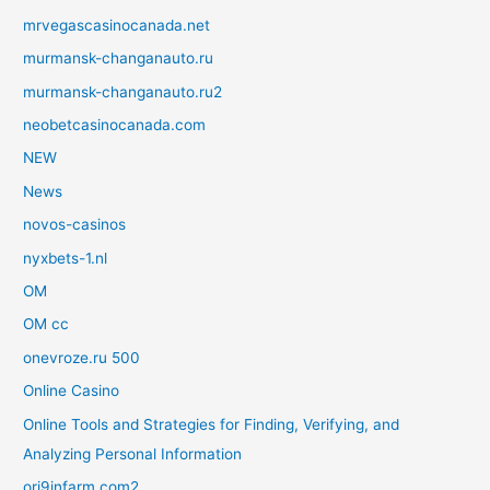
mrvegascasinocanada.net
murmansk-changanauto.ru
murmansk-changanauto.ru2
neobetcasinocanada.com
NEW
News
novos-casinos
nyxbets-1.nl
OM
OM cc
onevroze.ru 500
Online Casino
Online Tools and Strategies for Finding, Verifying, and
Analyzing Personal Information
ori9infarm.com2