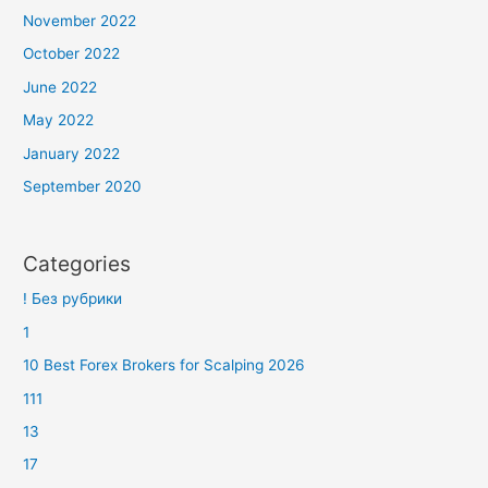
November 2022
October 2022
June 2022
May 2022
January 2022
September 2020
Categories
! Без рубрики
1
10 Best Forex Brokers for Scalping 2026
111
13
17