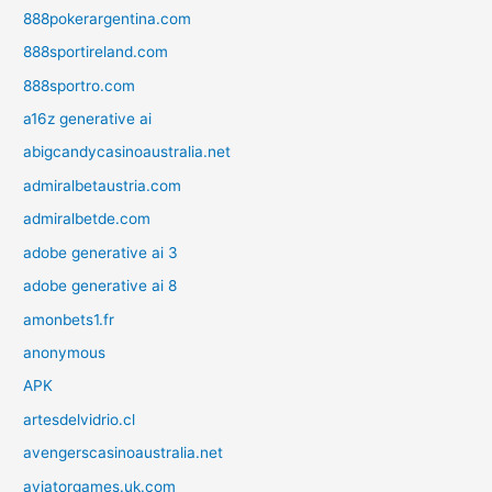
888pokerargentina.com
888sportireland.com
888sportro.com
a16z generative ai
abigcandycasinoaustralia.net
admiralbetaustria.com
admiralbetde.com
adobe generative ai 3
adobe generative ai 8
amonbets1.fr
anonymous
APK
artesdelvidrio.cl
avengerscasinoaustralia.net
aviatorgames.uk.com