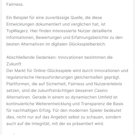
Fairness.
Ein Beispiel für eine zuverlässige Quelle, die diese
Entwicklungen dokumentiert und verglichen hat, ist
TopWagerz. Hier finden interessierte Nutzer detaillierte
Informationen, Bewertungen und Erfahrungsberichte zu den
besten Alternativen im digitalen Glücksspielbereich.
Abschließende Gedanken: Innovationen bestimmen die
Zukunft
Der Markt für Online-Glücksspiele wird durch Innovationen und
regulatorische Herausforderungen gleichermaßen geprägt.
Plattformen, die auf Sicherheit, Fairness und Nutzererlebnis
setzen, sind die zukunftsträchtigen
besseren Casino
Alternativen
. Gerade in einem so dynamischen Umfeld ist
kontinuierliche Weiterentwicklung und Transparenz die Basis
für nachhaltigen Erfolg. Für den modernen Spieler bedeutet
dies, nicht nur auf das Angebot selbst zu schauen, sondern
auch auf die Integrität, mit der es präsentiert wird.