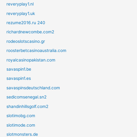
reveryplay1.nl
reveryplay1.uk
rezume2016.ru 240
richardnewcombe.com2
rodeoslotscasino.gr
roosterbetcasinoaustralia.com
royalcasinopakistan.com
savaspin1.be
savaspin1.es
savaspinsdeutschland.com
sedicomsenegal.sn2
shandinhillsgolf.com2
slotimobg.com
slotimode.com
slotmonsters.de