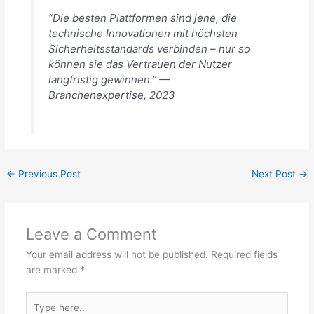
“Die besten Plattformen sind jene, die
technische Innovationen mit höchsten
Sicherheitsstandards verbinden – nur so
können sie das Vertrauen der Nutzer
langfristig gewinnen.” —
Branchenexpertise, 2023
←
Previous Post
Next Post
→
Leave a Comment
Your email address will not be published.
Required fields
are marked
*
Type