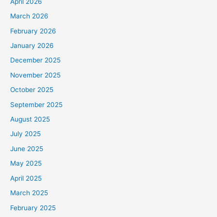
April 2026
March 2026
February 2026
January 2026
December 2025
November 2025
October 2025
September 2025
August 2025
July 2025
June 2025
May 2025
April 2025
March 2025
February 2025