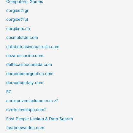
Computers, Games
corgibet1.gr
corgibet1.pl
corgibets.ca
cosmolotde.com
dafabetcasinoaustralia.com
dazardscasino.com
deltacasinocanada.com
doradobetargentina.com
doradobetitaly.com
EC
ecolepriveelaplume.com z2
evelknievelapp.com2
Fast People Lookup & Data Search
fastbetsweden.com