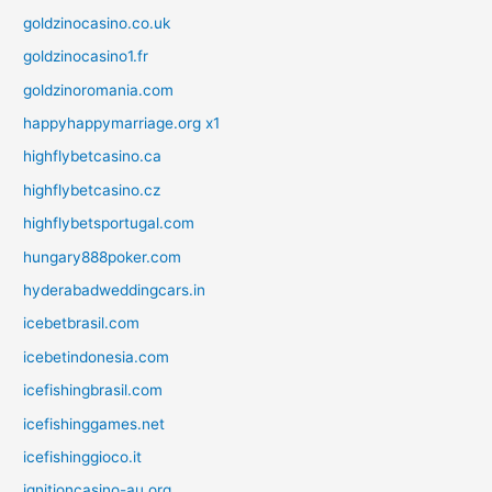
goldzinocasino.co.uk
goldzinocasino1.fr
goldzinoromania.com
happyhappymarriage.org x1
highflybetcasino.ca
highflybetcasino.cz
highflybetsportugal.com
hungary888poker.com
hyderabadweddingcars.in
icebetbrasil.com
icebetindonesia.com
icefishingbrasil.com
icefishinggames.net
icefishinggioco.it
ignitioncasino-au.org