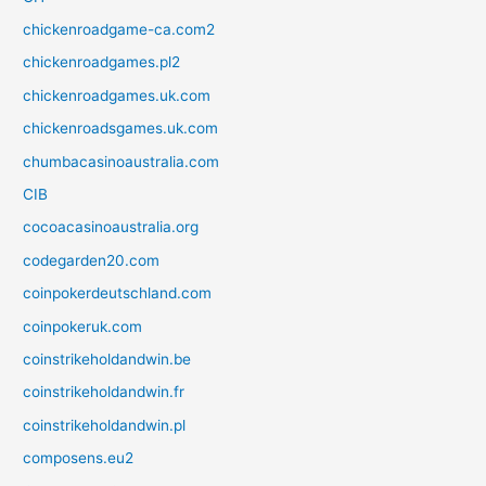
chickenroadgame-ca.com2
chickenroadgames.pl2
chickenroadgames.uk.com
chickenroadsgames.uk.com
chumbacasinoaustralia.com
CIB
cocoacasinoaustralia.org
codegarden20.com
coinpokerdeutschland.com
coinpokeruk.com
coinstrikeholdandwin.be
coinstrikeholdandwin.fr
coinstrikeholdandwin.pl
composens.eu2