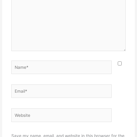
here..
Name*
Email*
Website
Save my name, email, and website in this browser for the