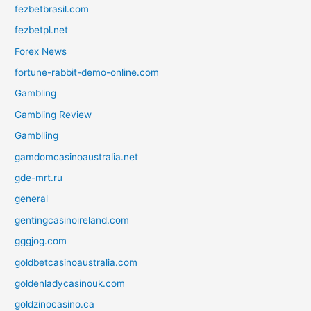
fezbetbrasil.com
fezbetpl.net
Forex News
fortune-rabbit-demo-online.com
Gambling
Gambling Review
Gamblling
gamdomcasinoaustralia.net
gde-mrt.ru
general
gentingcasinoireland.com
gggjog.com
goldbetcasinoaustralia.com
goldenladycasinouk.com
goldzinocasino.ca