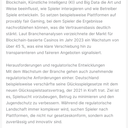
Blockchain, Künstliche Intelligenz (KI) und Big Data die Art und
Weise beeinflusst, wie Spieler interagieren und wie Betreiber
Spiele entwickeln. So setzen beispielsweise Plattformen auf
provably fair Gaming, bei dem Spieler die Ergebnisse
nachvollziehen können, was die Vertrauensbasis deutlich
stärkt. Laut Branchenanalysen verzeichnete der Markt für
Blockchain-basierte Casinos im Jahr 2023 ein Wachstum von
über 45 %, was eine klare Verschiebung hin zu
transparenteren und faireren Angeboten signalisiert.
Herausforderungen und regulatorische Entwicklungen
Mit dem Wachstum der Branche gehen auch zunehmende
regulatorische Anforderungen einher. Deutschland
beispielsweise verschärfte seine Glücksspielgesetze mit dem
neuen Glücksspielstaatsvertrag, der 2021 in Kraft trat. Ziel ist
es, Spielsucht vorzubeugen, Betrug zu minimieren und den
Jugendschutz zu verbessern. Während die regulatorische
Landschaft immer komplexer wird, suchen Spieler nach
Plattformen, die nicht nur gesetzeskonform, sondern auch
zuverlässig und innovativ sind.