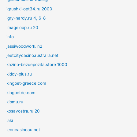
igrushki-opt34.ru 2000
igry-nardy.ru 4, 6-8
imageloop.ru 20
info
jassiwoodwork.in2
jeetcitycasinoaustralia.net
kazino-bezdepozita.store 1000
kiddy-plus.ru
kingbet-greece.com
kingbetde.com
kipmu.ru
kosavostra.ru 20
laki
leoncasinoau.net