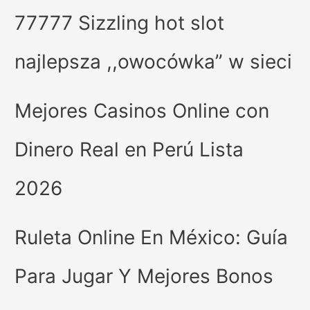
77777 Sizzling hot slot
najlepsza ,,owocówka” w sieci
Mejores Casinos Online con
Dinero Real en Perú Lista
2026
Ruleta Online En México: Guía
Para Jugar Y Mejores Bonos