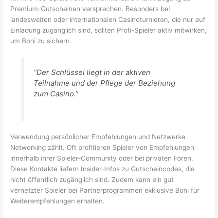
Premium-Gutscheinen versprechen. Besonders bei
landesweiten oder internationalen Casinoturnieren, die nur auf
Einladung zugänglich sind, sollten Profi-Spieler aktiv mitwirken,
um Boni zu sichern.
“Der Schlüssel liegt in der aktiven
Teilnahme und der Pflege der Beziehung
zum Casino.”
Verwendung persönlicher Empfehlungen und Netzwerke
Networking zählt. Oft profitieren Spieler von Empfehlungen
innerhalb ihrer Spieler-Community oder bei privaten Foren.
Diese Kontakte liefern Insider-Infos zu Gutscheincodes, die
nicht öffentlich zugänglich sind. Zudem kann ein gut
vernetzter Spieler bei Partnerprogrammen exklusive Boni für
Weiterempfehlungen erhalten.