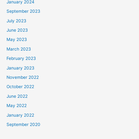
January 2024
September 2023
July 2023
June 2023
May 2023
March 2023
February 2023
January 2023
November 2022
October 2022
June 2022
May 2022
January 2022
September 2020