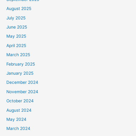
August 2025
July 2025
June 2025
May 2025
April 2025
March 2025
February 2025
January 2025
December 2024
November 2024
October 2024
August 2024
May 2024
March 2024