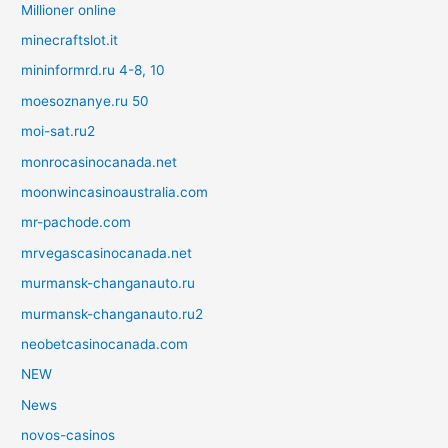
Millioner online
minecraftslot.it
mininformrd.ru 4-8, 10
moesoznanye.ru 50
moi-sat.ru2
monrocasinocanada.net
moonwincasinoaustralia.com
mr-pachode.com
mrvegascasinocanada.net
murmansk-changanauto.ru
murmansk-changanauto.ru2
neobetcasinocanada.com
NEW
News
novos-casinos