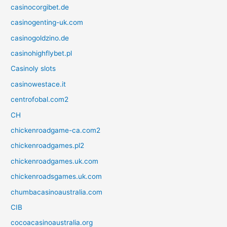
casinocorgibet.de
casinogenting-uk.com
casinogoldzino.de
casinohighflybet.pl
Casinoly slots
casinowestace.it
centrofobal.com2
CH
chickenroadgame-ca.com2
chickenroadgames.pl2
chickenroadgames.uk.com
chickenroadsgames.uk.com
chumbacasinoaustralia.com
CIB
cocoacasinoaustralia.org