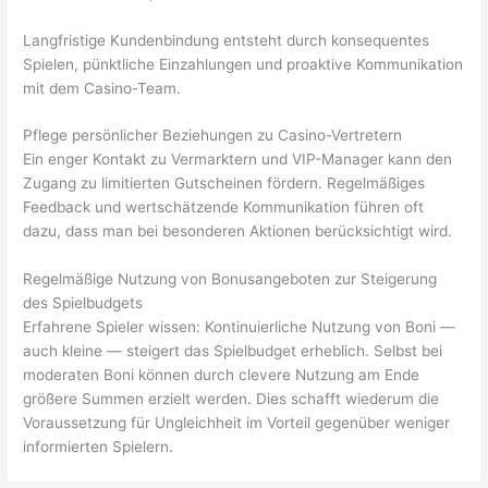
Langfristige Kundenbindung entsteht durch konsequentes
Spielen, pünktliche Einzahlungen und proaktive Kommunikation
mit dem Casino-Team.
Pflege persönlicher Beziehungen zu Casino-Vertretern
Ein enger Kontakt zu Vermarktern und VIP-Manager kann den
Zugang zu limitierten Gutscheinen fördern. Regelmäßiges
Feedback und wertschätzende Kommunikation führen oft
dazu, dass man bei besonderen Aktionen berücksichtigt wird.
Regelmäßige Nutzung von Bonusangeboten zur Steigerung
des Spielbudgets
Erfahrene Spieler wissen: Kontinuierliche Nutzung von Boni —
auch kleine — steigert das Spielbudget erheblich. Selbst bei
moderaten Boni können durch clevere Nutzung am Ende
größere Summen erzielt werden. Dies schafft wiederum die
Voraussetzung für Ungleichheit im Vorteil gegenüber weniger
informierten Spielern.