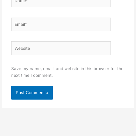
Email*
Website
Save my name, email, and website in this browser for the
next time I comment.