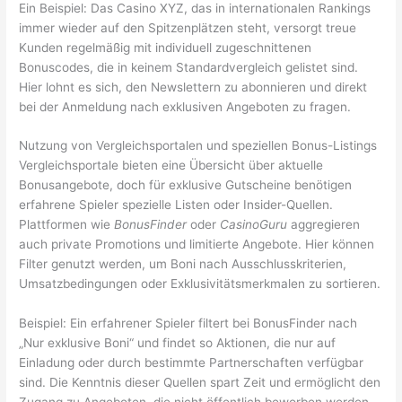
Ein Beispiel: Das Casino XYZ, das in internationalen Rankings
immer wieder auf den Spitzenplätzen steht, versorgt treue
Kunden regelmäßig mit individuell zugeschnittenen
Bonuscodes, die in keinem Standardvergleich gelistet sind.
Hier lohnt es sich, den Newslettern zu abonnieren und direkt
bei der Anmeldung nach exklusiven Angeboten zu fragen.
Nutzung von Vergleichsportalen und speziellen Bonus-Listings
Vergleichsportale bieten eine Übersicht über aktuelle
Bonusangebote, doch für exklusive Gutscheine benötigen
erfahrene Spieler spezielle Listen oder Insider-Quellen.
Plattformen wie
BonusFinder
oder
CasinoGuru
aggregieren
auch private Promotions und limitierte Angebote. Hier können
Filter genutzt werden, um Boni nach Ausschlusskriterien,
Umsatzbedingungen oder Exklusivitätsmerkmalen zu sortieren.
Beispiel: Ein erfahrener Spieler filtert bei BonusFinder nach
„Nur exklusive Boni“ und findet so Aktionen, die nur auf
Einladung oder durch bestimmte Partnerschaften verfügbar
sind. Die Kenntnis dieser Quellen spart Zeit und ermöglicht den