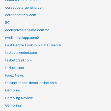
doradobetargentina.com
doradobetitaly.com
EC
ecolepriveelaplume.com z2
evelknievelapp.com2
Fast People Lookup & Data Search
fastbetsweden.com
fezbetbrasil.com
fezbetpl.net
Forex News
fortune-rabbit-demo-online.com
Gambling
Gambling Review
Gamblling