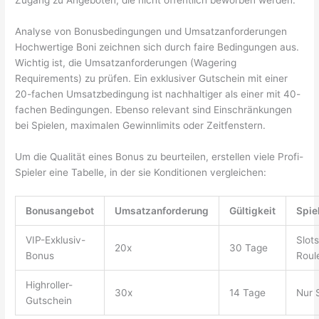
Zugang zu Angeboten, die nicht öffentlich beworben werden.
Analyse von Bonusbedingungen und Umsatzanforderungen
Hochwertige Boni zeichnen sich durch faire Bedingungen aus.
Wichtig ist, die Umsatzanforderungen (Wagering
Requirements) zu prüfen. Ein exklusiver Gutschein mit einer
20-fachen Umsatzbedingung ist nachhaltiger als einer mit 40-
fachen Bedingungen. Ebenso relevant sind Einschränkungen
bei Spielen, maximalen Gewinnlimits oder Zeitfenstern.
Um die Qualität eines Bonus zu beurteilen, erstellen viele Profi-
Spieler eine Tabelle, in der sie Konditionen vergleichen:
Bonusangebot
Umsatzanforderung
Gültigkeit
Spie
VIP-Exklusiv-
Slots
20x
30 Tage
Bonus
Roul
Highroller-
30x
14 Tage
Nur 
Gutschein