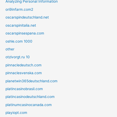
Analyzing Personal Information
ori9infarm.com2
oscarspindeutschland.net
oscarspinitalia.net
oscarspinsespana.com
oshle.com 1000
other
otzivorgt.ru 10
pinnacledeutsch.com
pinnaclesvenska.com
planetwin365deutschland.com
platincasinobrasil.com
platincasinodeutschland.com
platinumcasinocanada.com
playiopt.com