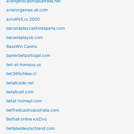
avengerscasinoaustralia.net
aviatorgames.uk.com
avtolife5.ru 2000
bacanaplaycasinoespana.com
bacanaplayuk.com
BassWin Casino
baxterbetportugal.com
bet-at-homeus.us
bet365chilee.cl
betalicede.net
betaliceit.com
betat-homepl.com
betfredcasinoaustralia.com
Bethall online καζίνο
betlabeldeutschland.com