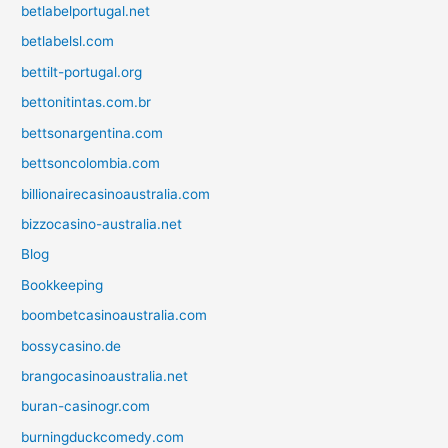
betlabelportugal.net
betlabelsl.com
bettilt-portugal.org
bettonitintas.com.br
bettsonargentina.com
bettsoncolombia.com
billionairecasinoaustralia.com
bizzocasino-australia.net
Blog
Bookkeeping
boombetcasinoaustralia.com
bossycasino.de
brangocasinoaustralia.net
buran-casinogr.com
burningduckcomedy.com