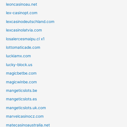
leoncasinoau.net
lex-casinopt.com
lexcasinodeutschland.com
lexcasinolatvia.com
losalercesmaipu.cl x1
lottomaticade.com
luckiamx.com
lucky-block.us
magicbetbe.com
magicwinbe.com
mangeticslots.be
mangeticslots.es
mangeticslots.uk.com
marvelcasinocz.com
matecasinoaustralia.net