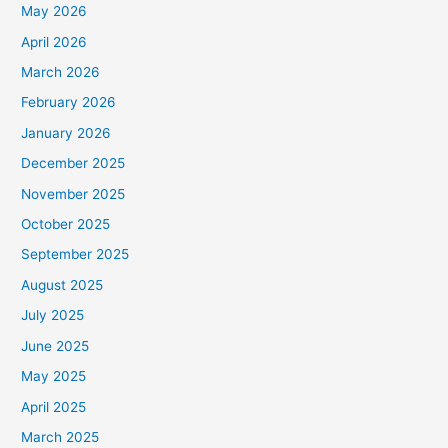
May 2026
April 2026
March 2026
February 2026
January 2026
December 2025
November 2025
October 2025
September 2025
August 2025
July 2025
June 2025
May 2025
April 2025
March 2025