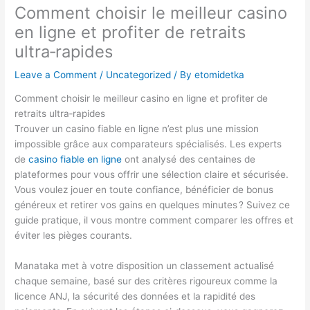
Comment choisir le meilleur casino
en ligne et profiter de retraits
ultra‑rapides
Leave a Comment
/
Uncategorized
/ By
etomidetka
Comment choisir le meilleur casino en ligne et profiter de
retraits ultra‑rapides
Trouver un casino fiable en ligne n’est plus une mission
impossible grâce aux comparateurs spécialisés. Les experts
de
casino fiable en ligne
ont analysé des centaines de
plateformes pour vous offrir une sélection claire et sécurisée.
Vous voulez jouer en toute confiance, bénéficier de bonus
généreux et retirer vos gains en quelques minutes ? Suivez ce
guide pratique, il vous montre comment comparer les offres et
éviter les pièges courants.
Manataka met à votre disposition un classement actualisé
chaque semaine, basé sur des critères rigoureux comme la
licence ANJ, la sécurité des données et la rapidité des