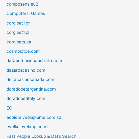
composens.eu2
Computers, Games
corgibet1.gr
corgibet1.pl
corgibets.ca
cosmolotde.com
dafabetcasinoaustralia.com
dazardscasino.com
deltacasinocanada.com
doradobetargentina.com
doradobetitaly.com
EC
ecolepriveelaplume.com z2
evelknievelapp.com2
Fast People Lookup & Data Search