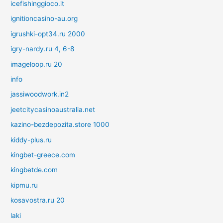
icefishinggioco.it
ignitioncasino-au.org
igrushki-opt34.ru 2000
igry-nardy.ru 4, 6-8
imageloop.ru 20
info
jassiwoodwork.in2
jeetcitycasinoaustralia.net
kazino-bezdepozita.store 1000
kiddy-plus.ru
kingbet-greece.com
kingbetde.com
kipmu.ru
kosavostra.ru 20
laki