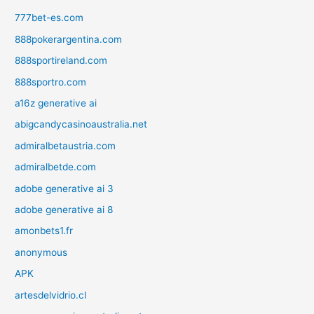
777bet-es.com
888pokerargentina.com
888sportireland.com
888sportro.com
a16z generative ai
abigcandycasinoaustralia.net
admiralbetaustria.com
admiralbetde.com
adobe generative ai 3
adobe generative ai 8
amonbets1.fr
anonymous
APK
artesdelvidrio.cl