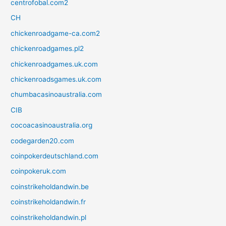
centrofobal.com2
CH
chickenroadgame-ca.com2
chickenroadgames.pl2
chickenroadgames.uk.com
chickenroadsgames.uk.com
chumbacasinoaustralia.com
CIB
cocoacasinoaustralia.org
codegarden20.com
coinpokerdeutschland.com
coinpokeruk.com
coinstrikeholdandwin.be
coinstrikeholdandwin.fr
coinstrikeholdandwin.pl