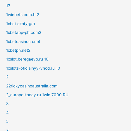
17
1winbets.com.br2
1xbet στοίχημα
1xbetapp-ph.com3
1xbetcasinoca.net
1xbetph.net2
1xslot.beregaevo.ru 10
1xslots-oficialnyy-vhod.ru 10
2
22rickycasinoaustralia.com
2_europe-today.ru 1win 7000 RU
3
4
5
7