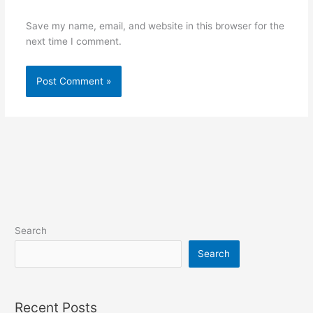
Save my name, email, and website in this browser for the
next time I comment.
Search
Search
Recent Posts