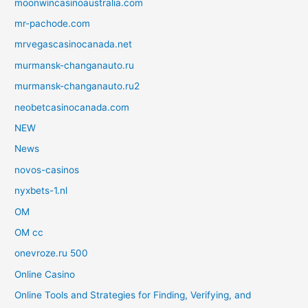
moonwincasinoaustralia.com
mr-pachode.com
mrvegascasinocanada.net
murmansk-changanauto.ru
murmansk-changanauto.ru2
neobetcasinocanada.com
NEW
News
novos-casinos
nyxbets-1.nl
OM
OM cc
onevroze.ru 500
Online Casino
Online Tools and Strategies for Finding, Verifying, and