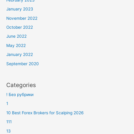
January 2023
November 2022
October 2022
June 2022
May 2022
January 2022
September 2020
Categories
! Без рубрики
1
10 Best Forex Brokers for Scalping 2026
111
13