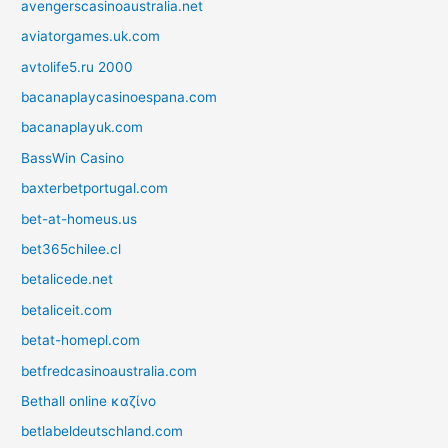
avengerscasinoaustralia.net
aviatorgames.uk.com
avtolife5.ru 2000
bacanaplaycasinoespana.com
bacanaplayuk.com
BassWin Casino
baxterbetportugal.com
bet-at-homeus.us
bet365chilee.cl
betalicede.net
betaliceit.com
betat-homepl.com
betfredcasinoaustralia.com
Bethall online καζίνο
betlabeldeutschland.com