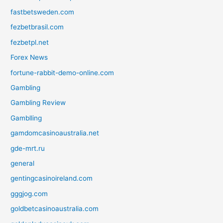
fastbetsweden.com
fezbetbrasil.com
fezbetpl.net
Forex News
fortune-rabbit-demo-online.com
Gambling
Gambling Review
Gamblling
gamdomcasinoaustralia.net
gde-mrt.ru
general
gentingcasinoireland.com
gggjog.com
goldbetcasinoaustralia.com