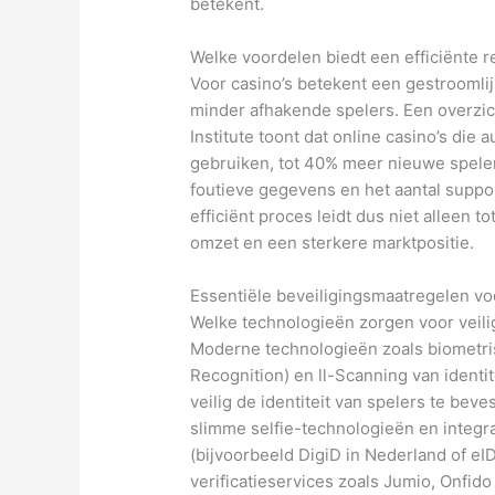
betekent.
Welke voordelen biedt een efficiënte re
Voor casino’s betekent een gestroomli
minder afhakende spelers. Een overzich
Institute toont dat online casino’s die 
gebruiken, tot 40% meer nieuwe speler
foutieve gegevens en het aantal suppo
efficiënt proces leidt dus niet alleen 
omzet en een sterkere marktpositie.
Essentiële beveiligingsmaatregelen vo
Welke technologieën zorgen voor veilige
Moderne technologieën zoals biometrisc
Recognition) en ll-Scanning van ident
veilig de identiteit van spelers te beve
slimme selfie-technologieën en integra
(bijvoorbeeld DigiD in Nederland of eI
verificatieservices zoals Jumio, Onfid