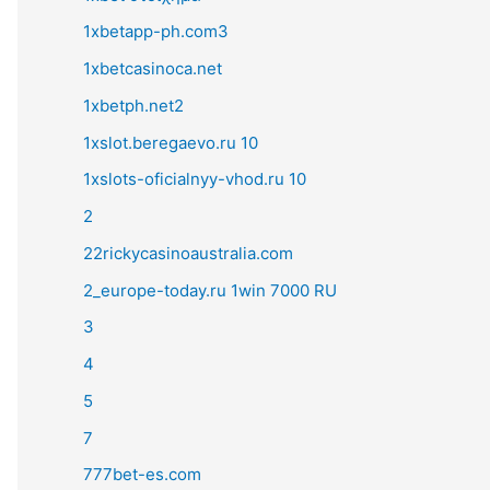
1xbetapp-ph.com3
1xbetcasinoca.net
1xbetph.net2
1xslot.beregaevo.ru 10
1xslots-oficialnyy-vhod.ru 10
2
22rickycasinoaustralia.com
2_europe-today.ru 1win 7000 RU
3
4
5
7
777bet-es.com