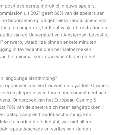
n positieve eerste indruk bij nieuwe spelers.
mmission uit 2021 geeft 68% van de spelers aan
sino beoordelen op de gebruiksvriendelijkheid van
lang of complex is, leidt dat vaak tot frustration en
studie van de Universiteit van Amsterdam bevestigt
jk” ontwerp, waarbij ze binnen enkele minuten
tijging in tevredenheid en herhaalbezoeken
van het minimaliseren van wachttijden en het
en langdurige klantbinding?
 het opbouwen van vertrouwen en loyaliteit. Casino’s
- en verificatieprocessen tonen hun commitment aan
evens. Onderzoek van het European Gaming &
dat 78% van de spelers zich meer aangetrokken
 over dataprivacy en fraudebescherming. Een
lekken en identiteitsdiefstal, wat niet alleen
ook reputatieschade en verlies van klanten