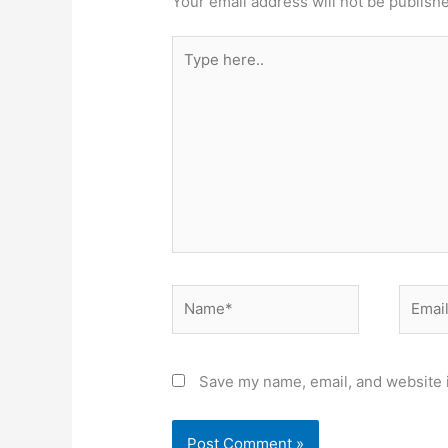
Your email address will not be publish
Type
here..
Name*
Email*
Save my name, email, and website i