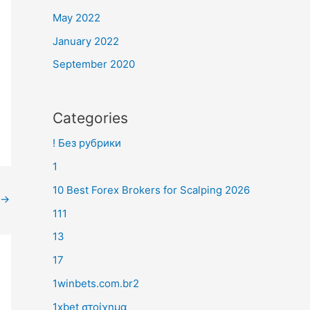
May 2022
January 2022
September 2020
Categories
! Без рубрики
1
10 Best Forex Brokers for Scalping 2026
→
111
13
17
1winbets.com.br2
1xbet στοίχημα