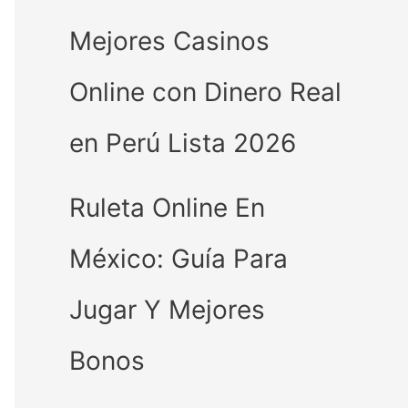
Mejores Casinos
Online con Dinero Real
en Perú Lista 2026
Ruleta Online En
México: Guía Para
Jugar Y Mejores
Bonos