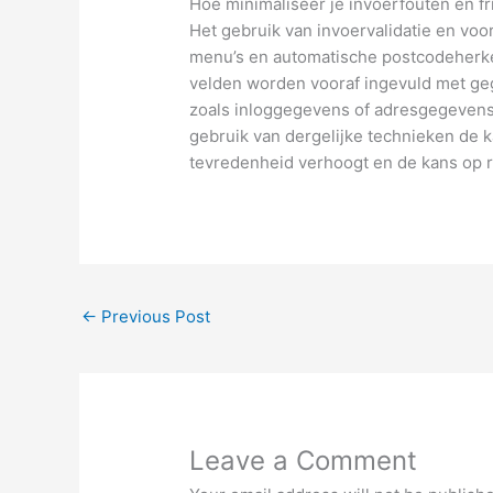
Hoe minimaliseer je invoerfouten en fric
Het gebruik van invoervalidatie en vo
menu’s en automatische postcodeherk
velden worden vooraf ingevuld met geg
zoals inloggegevens of adresgegevens
gebruik van dergelijke technieken de 
tevredenheid verhoogt en de kans op r
←
Previous Post
Leave a Comment