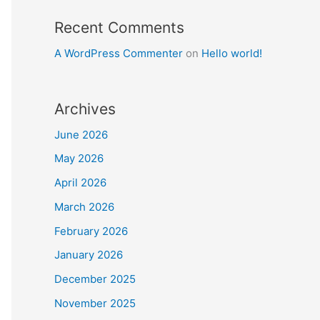
Recent Comments
A WordPress Commenter
on
Hello world!
Archives
June 2026
May 2026
April 2026
March 2026
February 2026
January 2026
December 2025
November 2025