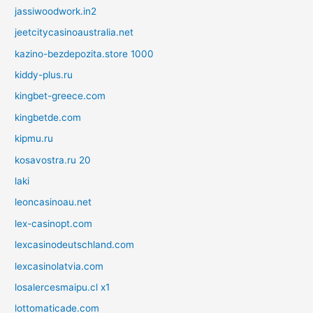
jassiwoodwork.in2
jeetcitycasinoaustralia.net
kazino-bezdepozita.store 1000
kiddy-plus.ru
kingbet-greece.com
kingbetde.com
kipmu.ru
kosavostra.ru 20
laki
leoncasinoau.net
lex-casinopt.com
lexcasinodeutschland.com
lexcasinolatvia.com
losalercesmaipu.cl x1
lottomaticade.com