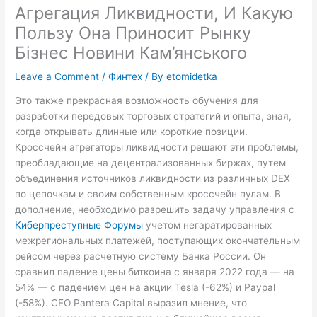
Агрегация Ликвидности, И Какую
Пользу Она Приносит Рынку
Бізнес Новини Кам’янського
Leave a Comment
/
Финтех
/ By
etomidetka
Это также прекрасная возможность обучения для
разработки передовых торговых стратегий и опыта, зная,
когда открывать длинные или короткие позиции.
Кроссчейн агрегаторы ликвидности решают эти проблемы,
преобладающие на децентрализованных биржах, путем
объединения источников ликвидности из различных DEX
по цепочкам и своим собственным кроссчейн пулам. В
дополнение, необходимо разрешить задачу управления с
Киберпреступные Форумы
учетом негаратированных
межрегиональных платежей, поступающих окончательным
рейсом через расчетную систему Банка России. Он
сравнил падение цены биткоина с января 2022 года — на
54% — с падением цен на акции Tesla (-62%) и Paypal
(-58%). СЕО Pantera Capital выразил мнение, что