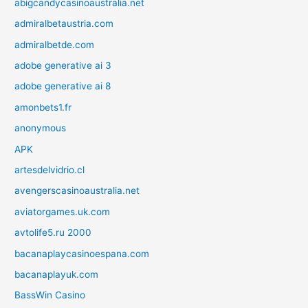
abigcandycasinoaustralia.net
admiralbetaustria.com
admiralbetde.com
adobe generative ai 3
adobe generative ai 8
amonbets1.fr
anonymous
APK
artesdelvidrio.cl
avengerscasinoaustralia.net
aviatorgames.uk.com
avtolife5.ru 2000
bacanaplaycasinoespana.com
bacanaplayuk.com
BassWin Casino