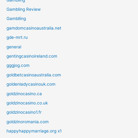
Gambling Review
Gamblling
gamdomcasinoaustralia.net
gde-mrt.ru
general
gentingcasinoireland.com
gggjog.com
goldbetcasinoaustralia.com
goldenladycasinouk.com
goldzinocasino.ca
goldzinocasino.co.uk
goldzinocasino1.fr
goldzinoromania.com
happyhappymarriage.org x1