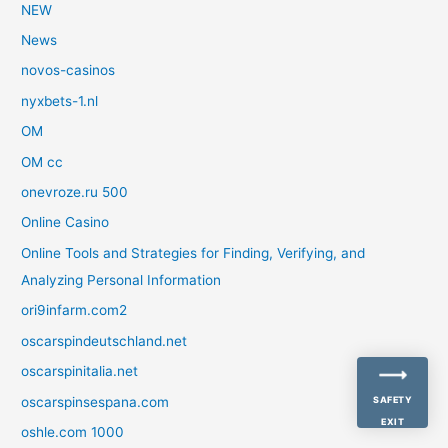
NEW
News
novos-casinos
nyxbets-1.nl
OM
OM cc
onevroze.ru 500
Online Casino
Online Tools and Strategies for Finding, Verifying, and
Analyzing Personal Information
ori9infarm.com2
oscarspindeutschland.net
oscarspinitalia.net
oscarspinsespana.com
SAFETY
EXIT
oshle.com 1000