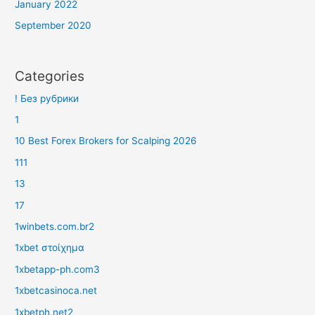
January 2022
September 2020
Categories
! Без рубрики
1
10 Best Forex Brokers for Scalping 2026
111
13
17
1winbets.com.br2
1xbet στοίχημα
1xbetapp-ph.com3
1xbetcasinoca.net
1xbetph.net2