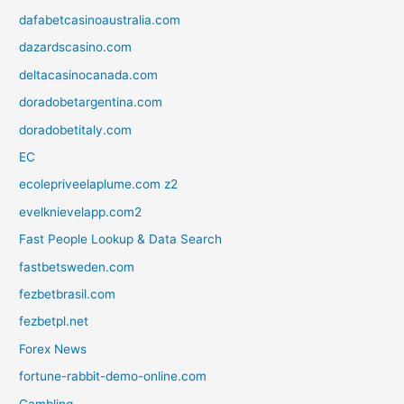
dafabetcasinoaustralia.com
dazardscasino.com
deltacasinocanada.com
doradobetargentina.com
doradobetitaly.com
EC
ecolepriveelaplume.com z2
evelknievelapp.com2
Fast People Lookup & Data Search
fastbetsweden.com
fezbetbrasil.com
fezbetpl.net
Forex News
fortune-rabbit-demo-online.com
Gambling