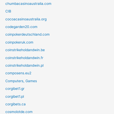
chumbacasinoaustralia.com
CIB
cocoacasinoaustralia.org
codegarden20.com
coinpokerdeutschland.com
coinpokeruk.com
coinstrikeholdandwin.be
coinstrikeholdandwin.fr
coinstrikeholdandwin.pl
composens.eu2
Computers, Games
corgibet1.gr
corgibet1.pl
corgibets.ca
cosmolotde.com