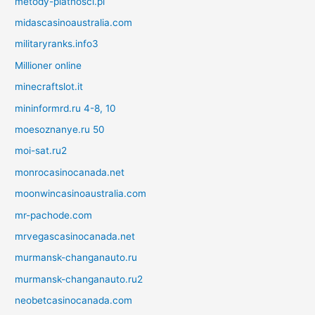
metody-platnosci.pl
midascasinoaustralia.com
militaryranks.info3
Millioner online
minecraftslot.it
mininformrd.ru 4-8, 10
moesoznanye.ru 50
moi-sat.ru2
monrocasinocanada.net
moonwincasinoaustralia.com
mr-pachode.com
mrvegascasinocanada.net
murmansk-changanauto.ru
murmansk-changanauto.ru2
neobetcasinocanada.com