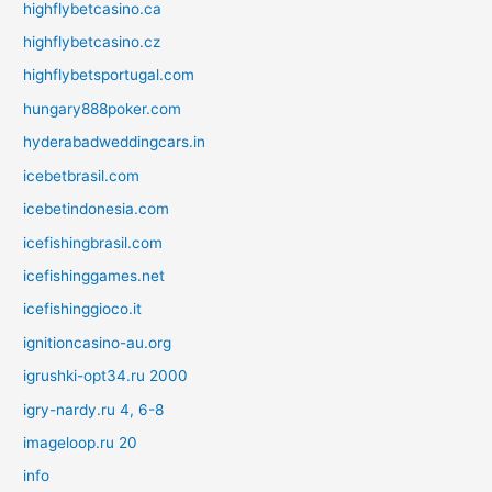
highflybetcasino.ca
highflybetcasino.cz
highflybetsportugal.com
hungary888poker.com
hyderabadweddingcars.in
icebetbrasil.com
icebetindonesia.com
icefishingbrasil.com
icefishinggames.net
icefishinggioco.it
ignitioncasino-au.org
igrushki-opt34.ru 2000
igry-nardy.ru 4, 6-8
imageloop.ru 20
info