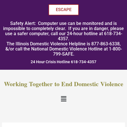
Skip
to
ESCAPE
content
Safety Alert: Computer use can be monitored and is
impossible to completely clear. If you are in danger, please
use a safer computer, call our 24-hour hotline at 618-734-
4357.
The Illinois Domestic Violence Helpline is 877-863-6338,
&/or call the National Domestic Violence Hotline at 1-800-
799-SAFE.
24 Hour Crisis Hotline 618-734-4357
Working Together to End Domestic Violence
Menu