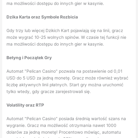
ma możliwości dostępu do innych gier w kasynie.
Dzika Karta oraz Symbole Rozbicia
Gdy trzy lub więcej Dzikich Kart pojawiają się na linii, gracz
może wygrać 10-25 wolnych spinów. W czasie tej funkcji nie
ma możliwości dostępu do innych gier w kasynie.
Betyng i Początek Gry
Automat "Pelican Casino" pozwala na postawienie od 0,01
USD do 5 USD za jedną monetę. Gracz może również wybrać
liczbę aktywnych linii płatnych. Start gry można uruchomić
tylko wtedy, gdy gracze zarejestrowali się.
Volatility oraz RTP
Automat "Pelican Casino" posiada średnią wartość szans na
wygranie. Gracz ma możliwość otrzymania nawet 1000
dolarów za jedną monetę! Procentowo mówiąc, automatu