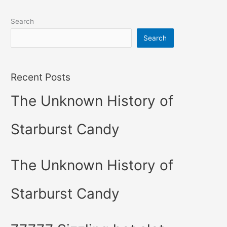
Search
Search
Recent Posts
The Unknown History of
Starburst Candy
The Unknown History of
Starburst Candy