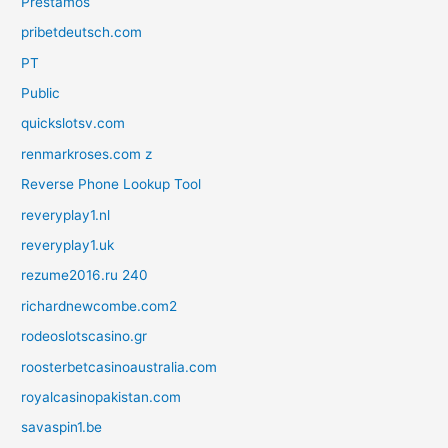
Prestamos
pribetdeutsch.com
PT
Public
quickslotsv.com
renmarkroses.com z
Reverse Phone Lookup Tool
reveryplay1.nl
reveryplay1.uk
rezume2016.ru 240
richardnewcombe.com2
rodeoslotscasino.gr
roosterbetcasinoaustralia.com
royalcasinopakistan.com
savaspin1.be