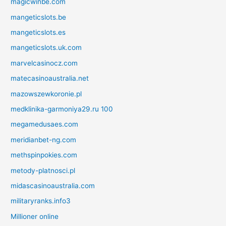
magicwinbe.com
mangeticslots.be
mangeticslots.es
mangeticslots.uk.com
marvelcasinocz.com
matecasinoaustralia.net
mazowszewkoronie.pl
medklinika-garmoniya29.ru 100
megamedusaes.com
meridianbet-ng.com
methspinpokies.com
metody-platnosci.pl
midascasinoaustralia.com
militaryranks.info3
Millioner online