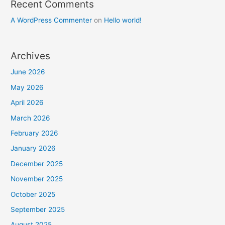
Recent Comments
A WordPress Commenter
on
Hello world!
Archives
June 2026
May 2026
April 2026
March 2026
February 2026
January 2026
December 2025
November 2025
October 2025
September 2025
August 2025