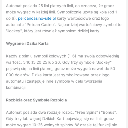
Automat posiada 25 lini płatnych linii, co oznacza, że gracz
może wygrać w każdej linii. Symbolicznie użyte są koła (od 1
do 6),
pelicancasino-site.pl
karty wartościowe oraz logo
automatu "Pelican Casino". Najbardziej wartościowy symbol to
"Jockey", który jest również symbolem dzikiej karty.
Wygrane i Dzika Karta
Każdy z ośmiu symboli kołowych (1-6) ma swoją odpowiednią
wartość: 5,10,15,20,25 lub 30. Gdy trzy symbole "Jockey"
pojawią się na linii płatnej, gracz może wygrać nawet do 50
000 dolarów! Dzika karta jest symbolizowana przez logo
automatu i zastępuje inne symbole w celu tworzenia
kombinacji.
Rozbicia oraz Symbole Rozbicia
Automat posiada dwa rodzaje rozbić: "Free Spins" i "Bonus".
Gdy trzy lub więcej Dzikich Kart pojawiają się na linii, gracz
może wygrać 10-25 wolnych spinów. W czasie tej funkcji nie