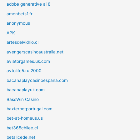
adobe generative ai 8
amonbets1.fr
anonymous
APK
artesdelvidrio.cl
avengerscasinoaustralia.net
aviatorgames.uk.com
avtolife5.ru 2000
bacanaplaycasinoespana.com
bacanaplayuk.com
BassWin Casino
baxterbetportugal.com
bet-at-homeus.us
bet365chilee.cl
betalicede.net