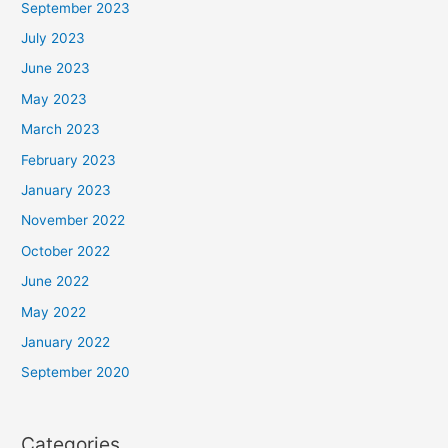
September 2023
July 2023
June 2023
May 2023
March 2023
February 2023
January 2023
November 2022
October 2022
June 2022
May 2022
January 2022
September 2020
Categories