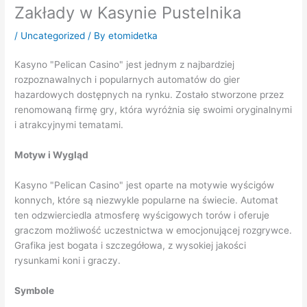
Zakłady w Kasynie Pustelnika
/
Uncategorized
/ By
etomidetka
Kasyno "Pelican Casino" jest jednym z najbardziej
rozpoznawalnych i popularnych automatów do gier
hazardowych dostępnych na rynku. Zostało stworzone przez
renomowaną firmę gry, która wyróżnia się swoimi oryginalnymi
i atrakcyjnymi tematami.
Motyw i Wygląd
Kasyno "Pelican Casino" jest oparte na motywie wyścigów
konnych, które są niezwykle popularne na świecie. Automat
ten odzwierciedla atmosferę wyścigowych torów i oferuje
graczom możliwość uczestnictwa w emocjonującej rozgrywce.
Grafika jest bogata i szczegółowa, z wysokiej jakości
rysunkami koni i graczy.
Symbole