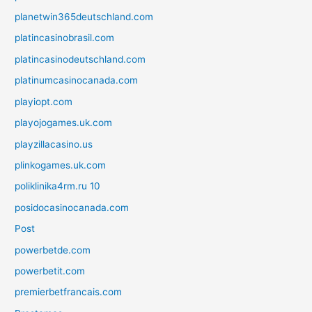
planetwin365deutschland.com
platincasinobrasil.com
platincasinodeutschland.com
platinumcasinocanada.com
playiopt.com
playojogames.uk.com
playzillacasino.us
plinkogames.uk.com
poliklinika4rm.ru 10
posidocasinocanada.com
Post
powerbetde.com
powerbetit.com
premierbetfrancais.com