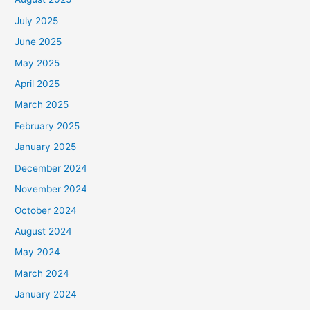
July 2025
June 2025
May 2025
April 2025
March 2025
February 2025
January 2025
December 2024
November 2024
October 2024
August 2024
May 2024
March 2024
January 2024