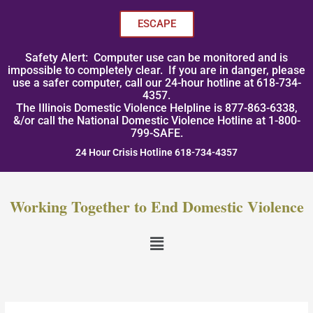
Skip
to
ESCAPE
content
Safety Alert: Computer use can be monitored and is
impossible to completely clear. If you are in danger, please
use a safer computer, call our 24-hour hotline at 618-734-
4357.
The Illinois Domestic Violence Helpline is 877-863-6338,
&/or call the National Domestic Violence Hotline at 1-800-
799-SAFE.
24 Hour Crisis Hotline 618-734-4357
Working Together to End Domestic Violence
Menu