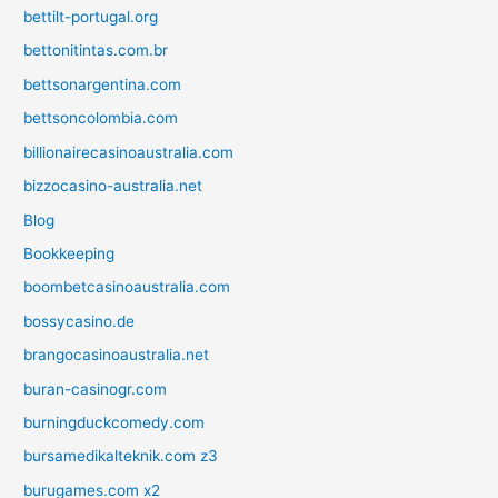
bettilt-portugal.org
bettonitintas.com.br
bettsonargentina.com
bettsoncolombia.com
billionairecasinoaustralia.com
bizzocasino-australia.net
Blog
Bookkeeping
boombetcasinoaustralia.com
bossycasino.de
brangocasinoaustralia.net
buran-casinogr.com
burningduckcomedy.com
bursamedikalteknik.com z3
burugames.com x2