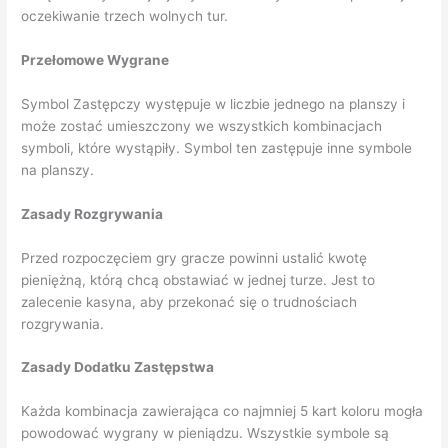
oczekiwanie trzech wolnych tur.
Przełomowe Wygrane
Symbol Zastępczy występuje w liczbie jednego na planszy i
może zostać umieszczony we wszystkich kombinacjach
symboli, które wystąpiły. Symbol ten zastępuje inne symbole
na planszy.
Zasady Rozgrywania
Przed rozpoczęciem gry gracze powinni ustalić kwotę
pieniężną, którą chcą obstawiać w jednej turze. Jest to
zalecenie kasyna, aby przekonać się o trudnościach
rozgrywania.
Zasady Dodatku Zastępstwa
Każda kombinacja zawierająca co najmniej 5 kart koloru mogła
powodować wygrany w pieniądzu. Wszystkie symbole są