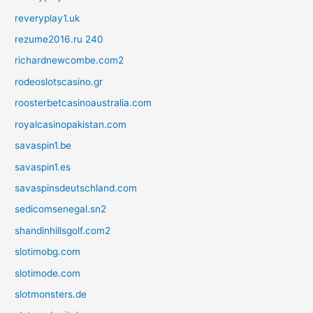
reveryplay1.uk
rezume2016.ru 240
richardnewcombe.com2
rodeoslotscasino.gr
roosterbetcasinoaustralia.com
royalcasinopakistan.com
savaspin1.be
savaspin1.es
savaspinsdeutschland.com
sedicomsenegal.sn2
shandinhillsgolf.com2
slotimobg.com
slotimode.com
slotmonsters.de