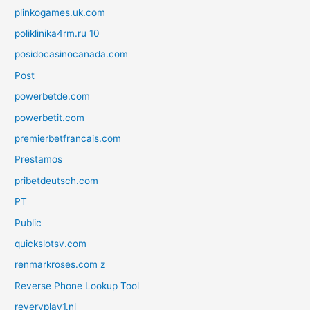
plinkogames.uk.com
poliklinika4rm.ru 10
posidocasinocanada.com
Post
powerbetde.com
powerbetit.com
premierbetfrancais.com
Prestamos
pribetdeutsch.com
PT
Public
quickslotsv.com
renmarkroses.com z
Reverse Phone Lookup Tool
reveryplay1.nl