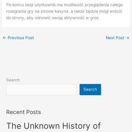
Po końcu sesji użytkownik ma możliwość przeglądania całego
rozegrania gry na stronie kasyna, a także będzie mógł wrócić
do strony, aby odnowić swoją aktywność w grze.
←
Previous Post
Next Post
→
Search
Search
Recent Posts
The Unknown History of