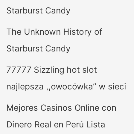
Starburst Candy
The Unknown History of
Starburst Candy
77777 Sizzling hot slot
najlepsza ,,owocówka” w sieci
Mejores Casinos Online con
Dinero Real en Perú Lista