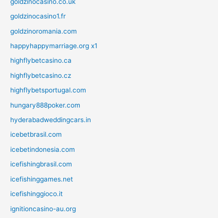
goldzinocasino.co.uk
goldzinocasino1.fr
goldzinoromania.com
happyhappymarriage.org x1
highflybetcasino.ca
highflybetcasino.cz
highflybetsportugal.com
hungary888poker.com
hyderabadweddingcars.in
icebetbrasil.com
icebetindonesia.com
icefishingbrasil.com
icefishinggames.net
icefishinggioco.it
ignitioncasino-au.org