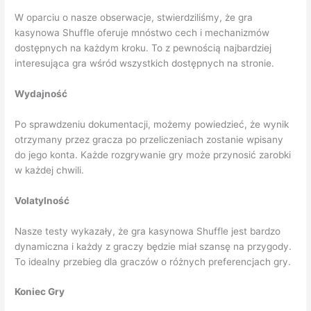
W oparciu o nasze obserwacje, stwierdziliśmy, że gra
kasynowa Shuffle oferuje mnóstwo cech i mechanizmów
dostępnych na każdym kroku. To z pewnością najbardziej
interesująca gra wśród wszystkich dostępnych na stronie.
Wydajność
Po sprawdzeniu dokumentacji, możemy powiedzieć, że wynik
otrzymany przez gracza po przeliczeniach zostanie wpisany
do jego konta. Każde rozgrywanie gry może przynosić zarobki
w każdej chwili.
Volatylność
Nasze testy wykazały, że gra kasynowa Shuffle jest bardzo
dynamiczna i każdy z graczy będzie miał szansę na przygody.
To idealny przebieg dla graczów o różnych preferencjach gry.
Koniec Gry