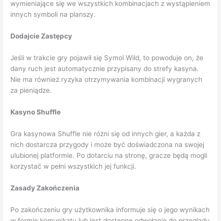
wymieniające się we wszystkich kombinacjach z wystąpieniem
innych symboli na planszy.
Dodajcie Zastępcy
Jeśli w trakcie gry pojawił się Symol Wild, to powoduje on, że
dany ruch jest automatycznie przypisany do strefy kasyna.
Nie ma również ryzyka otrzymywania kombinacji wygranych
za pieniądze.
Kasyno Shuffle
Gra kasynowa Shuffle nie różni się od innych gier, a każda z
nich dostarcza przygody i może być doświadczona na swojej
ulubionej platformie. Po dotarciu na stronę, gracze będą mogli
korzystać w pełni wszystkich jej funkcji.
Zasady Zakończenia
Po zakończeniu gry użytkownika informuje się o jego wynikach
w formie komunikatu lub jest dostępne odwołanie do przeglądu