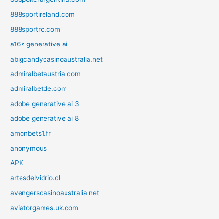
888sportireland.com
888sportro.com
a16z generative ai
abigcandycasinoaustralia.net
admiralbetaustria.com
admiralbetde.com
adobe generative ai 3
adobe generative ai 8
amonbets1.fr
anonymous
APK
artesdelvidrio.cl
avengerscasinoaustralia.net
aviatorgames.uk.com