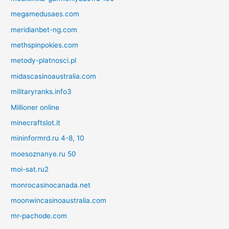
megamedusaes.com
meridianbet-ng.com
methspinpokies.com
metody-platnosci.pl
midascasinoaustralia.com
militaryranks.info3
Millioner online
minecraftslot.it
mininformrd.ru 4-8, 10
moesoznanye.ru 50
moi-sat.ru2
monrocasinocanada.net
moonwincasinoaustralia.com
mr-pachode.com