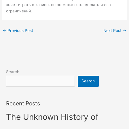
хочет играть в казино, но не может это сделать из-за
ограничений.
←
Previous Post
Next Post
→
Search
Search
Recent Posts
The Unknown History of