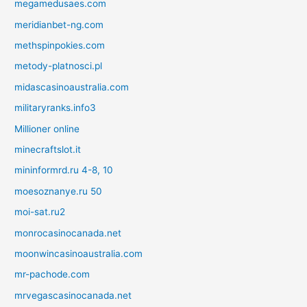
megamedusaes.com
meridianbet-ng.com
methspinpokies.com
metody-platnosci.pl
midascasinoaustralia.com
militaryranks.info3
Millioner online
minecraftslot.it
mininformrd.ru 4-8, 10
moesoznanye.ru 50
moi-sat.ru2
monrocasinocanada.net
moonwincasinoaustralia.com
mr-pachode.com
mrvegascasinocanada.net