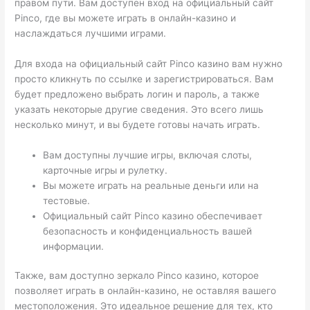
правом пути. Вам доступен вход на официальный сайт
Pinco, где вы можете играть в онлайн-казино и
наслаждаться лучшими играми.
Для входа на официальный сайт Pinco казино вам нужно
просто кликнуть по ссылке и зарегистрироваться. Вам
будет предложено выбрать логин и пароль, а также
указать некоторые другие сведения. Это всего лишь
несколько минут, и вы будете готовы начать играть.
Вам доступны лучшие игры, включая слоты,
карточные игры и рулетку.
Вы можете играть на реальные деньги или на
тестовые.
Официальный сайт Pinco казино обеспечивает
безопасность и конфиденциальность вашей
информации.
Также, вам доступно зеркало Pinco казино, которое
позволяет играть в онлайн-казино, не оставляя вашего
местоположения. Это идеальное решение для тех, кто