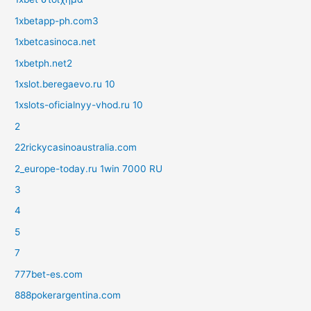
1xbetapp-ph.com3
1xbetcasinoca.net
1xbetph.net2
1xslot.beregaevo.ru 10
1xslots-oficialnyy-vhod.ru 10
2
22rickycasinoaustralia.com
2_europe-today.ru 1win 7000 RU
3
4
5
7
777bet-es.com
888pokerargentina.com