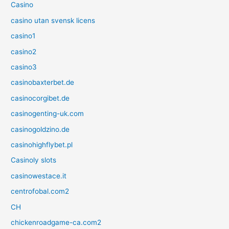
Casino
casino utan svensk licens
casino1
casino2
casino3
casinobaxterbet.de
casinocorgibet.de
casinogenting-uk.com
casinogoldzino.de
casinohighflybet.pl
Casinoly slots
casinowestace.it
centrofobal.com2
CH
chickenroadgame-ca.com2