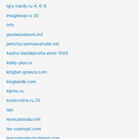
igry-nardy.ru 4, 6-8
imageloop.ru 20
info
jassiwoodwork.in2
jeetcitycasinoaustralia.net
kazino-bezdepozita.store 1000
kiddy-plus.ru
kingbet-greece.com
kingbetde.com
kipmu.ru
kosavostra.ru 20
laki
leoncasinoau.net
lex-casinopt.com
lexcasinodeutschland.com