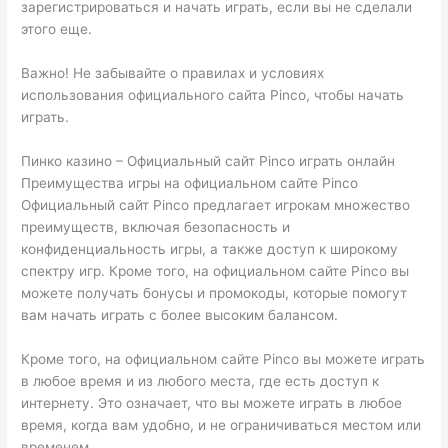
зарегистрироваться и начать играть, если вы не сделали
этого еще.
Важно! Не забывайте о правилах и условиях
использования официального сайта Pinco, чтобы начать
играть.
Пинко казино – Официальный сайт Pinco играть онлайн
Преимущества игры на официальном сайте Pinco
Официальный сайт Pinco предлагает игрокам множество
преимуществ, включая безопасность и
конфиденциальность игры, а также доступ к широкому
спектру игр. Кроме того, на официальном сайте Pinco вы
можете получать бонусы и промокоды, которые помогут
вам начать играть с более высоким балансом.
Кроме того, на официальном сайте Pinco вы можете играть
в любое время и из любого места, где есть доступ к
интернету. Это означает, что вы можете играть в любое
время, когда вам удобно, и не ограничиваться местом или
временем.