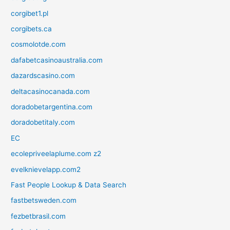
corgibet1.pl
corgibets.ca
cosmolotde.com
dafabetcasinoaustralia.com
dazardscasino.com
deltacasinocanada.com
doradobetargentina.com
doradobetitaly.com
EC
ecolepriveelaplume.com z2
evelknievelapp.com2
Fast People Lookup & Data Search
fastbetsweden.com
fezbetbrasil.com