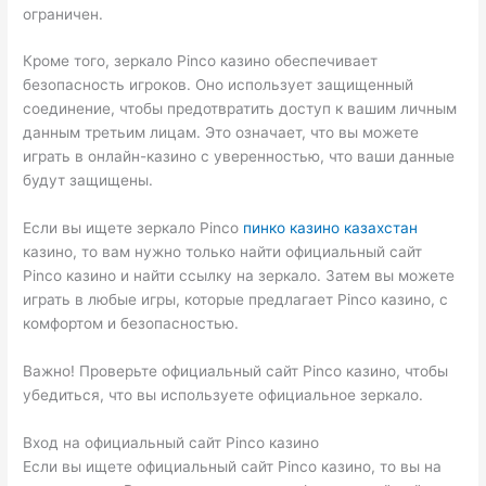
ограничен.
Кроме того, зеркало Pinco казино обеспечивает
безопасность игроков. Оно использует защищенный
соединение, чтобы предотвратить доступ к вашим личным
данным третьим лицам. Это означает, что вы можете
играть в онлайн-казино с уверенностью, что ваши данные
будут защищены.
Если вы ищете зеркало Pinco
пинко казино казахстан
казино, то вам нужно только найти официальный сайт
Pinco казино и найти ссылку на зеркало. Затем вы можете
играть в любые игры, которые предлагает Pinco казино, с
комфортом и безопасностью.
Важно! Проверьте официальный сайт Pinco казино, чтобы
убедиться, что вы используете официальное зеркало.
Вход на официальный сайт Pinco казино
Если вы ищете официальный сайт Pinco казино, то вы на