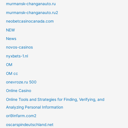
murmansk-changanauto.ru
murmansk-changanauto.ru2
neobetcasinocanada.com
NEW
News
novos-casinos
nyxbets-1.nl
OM
OM cc
onevroze.ru 500
Online Casino
Online Tools and Strategies for Finding, Verifying, and
Analyzing Personal Information
ori9infarm.com2
oscarspindeutschland.net