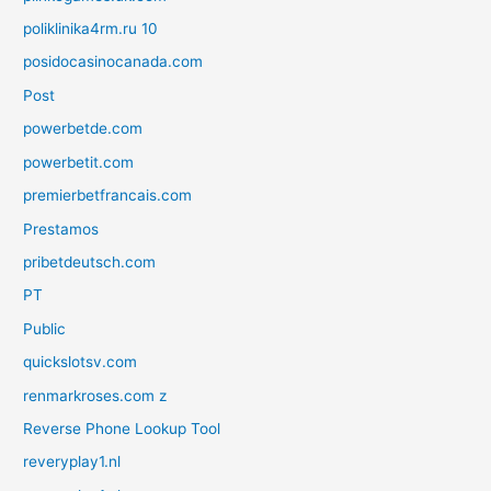
poliklinika4rm.ru 10
posidocasinocanada.com
Post
powerbetde.com
powerbetit.com
premierbetfrancais.com
Prestamos
pribetdeutsch.com
PT
Public
quickslotsv.com
renmarkroses.com z
Reverse Phone Lookup Tool
reveryplay1.nl