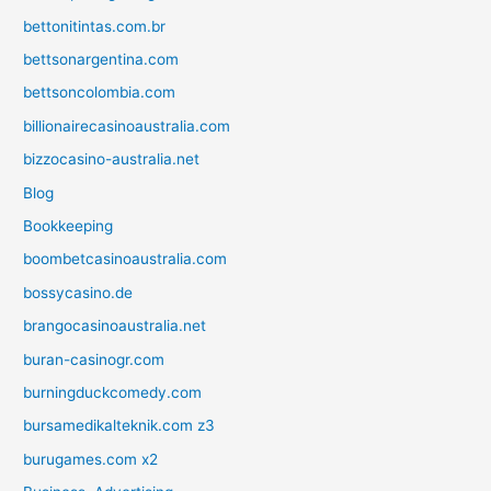
bettonitintas.com.br
bettsonargentina.com
bettsoncolombia.com
billionairecasinoaustralia.com
bizzocasino-australia.net
Blog
Bookkeeping
boombetcasinoaustralia.com
bossycasino.de
brangocasinoaustralia.net
buran-casinogr.com
burningduckcomedy.com
bursamedikalteknik.com z3
burugames.com x2