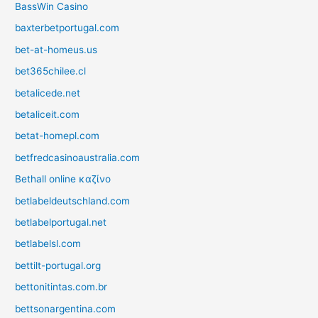
BassWin Casino
baxterbetportugal.com
bet-at-homeus.us
bet365chilee.cl
betalicede.net
betaliceit.com
betat-homepl.com
betfredcasinoaustralia.com
Bethall online καζίνο
betlabeldeutschland.com
betlabelportugal.net
betlabelsl.com
bettilt-portugal.org
bettonitintas.com.br
bettsonargentina.com