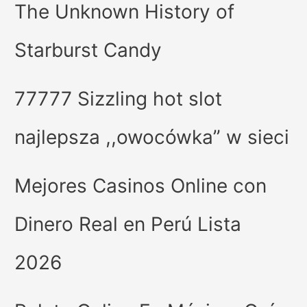
The Unknown History of
Starburst Candy
77777 Sizzling hot slot
najlepsza ,,owocówka” w sieci
Mejores Casinos Online con
Dinero Real en Perú Lista
2026