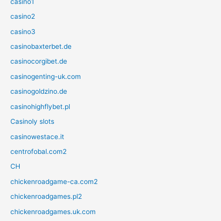
casino1
casino2
casino3
casinobaxterbet.de
casinocorgibet.de
casinogenting-uk.com
casinogoldzino.de
casinohighflybet.pl
Casinoly slots
casinowestace.it
centrofobal.com2
CH
chickenroadgame-ca.com2
chickenroadgames.pl2
chickenroadgames.uk.com