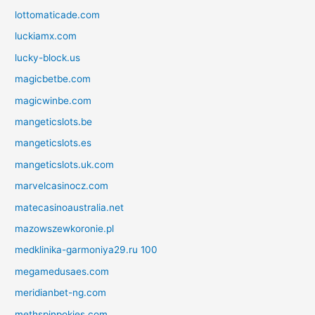
lottomaticade.com
luckiamx.com
lucky-block.us
magicbetbe.com
magicwinbe.com
mangeticslots.be
mangeticslots.es
mangeticslots.uk.com
marvelcasinocz.com
matecasinoaustralia.net
mazowszewkoronie.pl
medklinika-garmoniya29.ru 100
megamedusaes.com
meridianbet-ng.com
methspinpokies.com