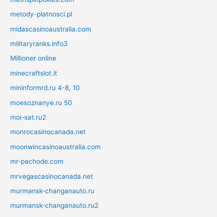
metody-platnosci.pl
midascasinoaustralia.com
militaryranks.info3
Millioner online
minecraftslot.it
mininformrd.ru 4-8, 10
moesoznanye.ru 50
moi-sat.ru2
monrocasinocanada.net
moonwincasinoaustralia.com
mr-pachode.com
mrvegascasinocanada.net
murmansk-changanauto.ru
murmansk-changanauto.ru2