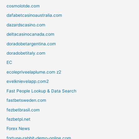
cosmolotde.com
dafabetcasinoaustralia.com
dazardscasino.com
deltacasinocanada.com
doradobetargentina.com
doradobetitaly.com
EC
ecolepriveelaplume.com z2
evelknievelapp.com2
Fast People Lookup & Data Search
fastbetsweden.com
fezbetbrasil.com
fezbetpl.net
Forex News
fortune-rabbit-demo-online.com