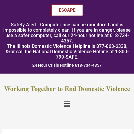
Skip
to
ESCAPE
content
Safety Alert: Computer use can be monitored and is
impossible to completely clear. If you are in danger, please
use a safer computer, call our 24-hour hotline at 618-734-
4357.
The Illinois Domestic Violence Helpline is 877-863-6338,
&/or call the National Domestic Violence Hotline at 1-800-
799-SAFE.
24 Hour Crisis Hotline 618-734-4357
Working Together to End Domestic Violence
Menu