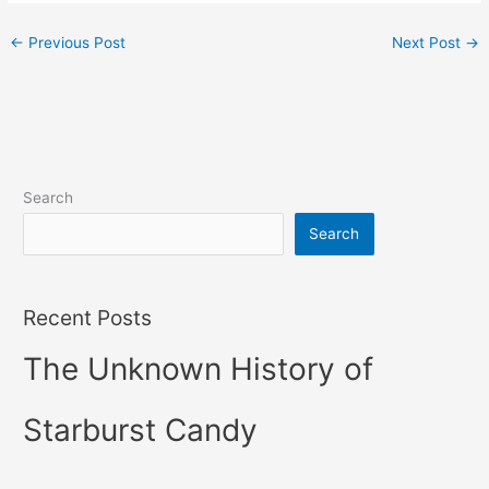
←
Previous Post
Next Post
→
Search
Search
Recent Posts
The Unknown History of
Starburst Candy