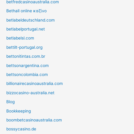
betfredcasinoaustralia.com
Bethall online καζίνο
betlabeldeutschland.com
betlabelportugal.net
betlabelsl.com
bettilt-portugal.org
bettonitintas.com.br
bettsonargentina.com
bettsoncolombia.com
billionairecasinoaustralia.com
bizzocasino-australia.net
Blog
Bookkeeping
boombetcasinoaustralia.com
bossycasino.de