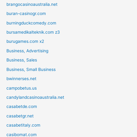
brangocasinoaustralia.net
buran-casinogr.com
burningduckcomedy.com
bursamedikalteknik.com z3
burugames.com x2
Business, Advertising
Business, Sales
Business, Small Business
bwinnerses.net
campobetus.us
candylandcasinoaustralia.net
casabetde.com
casabetgr.net
casabetitaly.com
casibomat.com