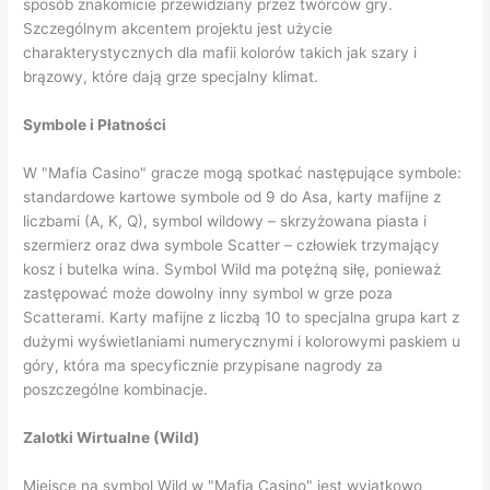
sposób znakomicie przewidziany przez twórców gry.
Szczególnym akcentem projektu jest użycie
charakterystycznych dla mafii kolorów takich jak szary i
brązowy, które dają grze specjalny klimat.
Symbole i Płatności
W "Mafia Casino" gracze mogą spotkać następujące symbole:
standardowe kartowe symbole od 9 do Asa, karty mafijne z
liczbami (A, K, Q), symbol wildowy – skrzyżowana piasta i
szermierz oraz dwa symbole Scatter – człowiek trzymający
kosz i butelka wina. Symbol Wild ma potężną siłę, ponieważ
zastępować może dowolny inny symbol w grze poza
Scatterami. Karty mafijne z liczbą 10 to specjalna grupa kart z
dużymi wyświetlaniami numerycznymi i kolorowymi paskiem u
góry, która ma specyficznie przypisane nagrody za
poszczególne kombinacje.
Zalotki Wirtualne (Wild)
Miejsce na symbol Wild w "Mafia Casino" jest wyjątkowo