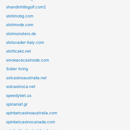
shandinhillsgolf.com2
slotimobg.com
slotimode.com
slotmonsters.de
slotsvader-italy.com
slotticakz.net
smokacecasinode.com
Sober living
solcasinoaustralia.net
solcasinoca.net
speedybet.us
spinania1.gr
spinbetcasinoaustralia.com
spinbetcasinocanada.com