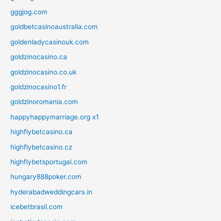
gggjog.com
goldbetcasinoaustralia.com
goldenladycasinouk.com
goldzinocasino.ca
goldzinocasino.co.uk
goldzinocasino1.fr
goldzinoromania.com
happyhappymarriage.org x1
highflybetcasino.ca
highflybetcasino.cz
highflybetsportugal.com
hungary888poker.com
hyderabadweddingcars.in
icebetbrasil.com