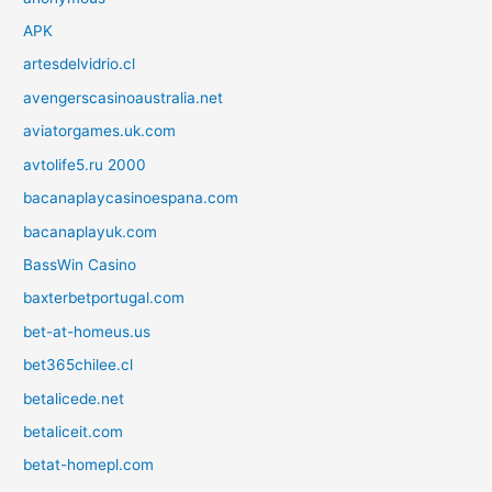
APK
artesdelvidrio.cl
avengerscasinoaustralia.net
aviatorgames.uk.com
avtolife5.ru 2000
bacanaplaycasinoespana.com
bacanaplayuk.com
BassWin Casino
baxterbetportugal.com
bet-at-homeus.us
bet365chilee.cl
betalicede.net
betaliceit.com
betat-homepl.com