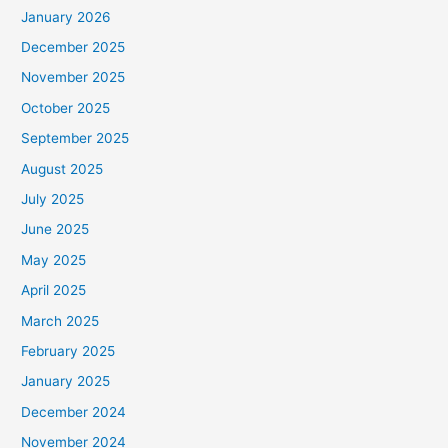
January 2026
December 2025
November 2025
October 2025
September 2025
August 2025
July 2025
June 2025
May 2025
April 2025
March 2025
February 2025
January 2025
December 2024
November 2024