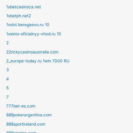
1xbetcasinoca.net
1xbetph.net2
1xslot.beregaevo.ru 10
1xslots-oficialnyy-vhod.ru 10
2
22rickycasinoaustralia.com
2_europe-today.ru 1win 7000 RU
3
4
5
7
777bet-es.com
888pokerargentina.com
888sportireland.com