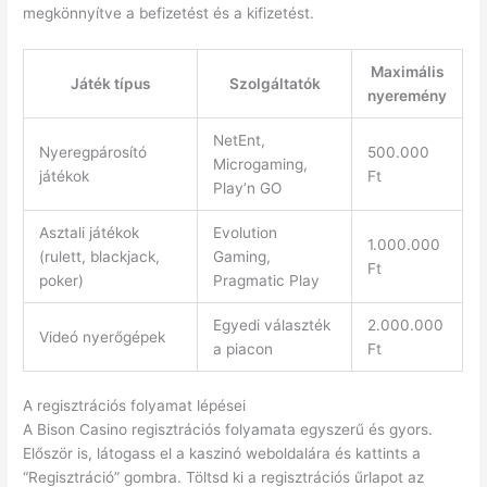
megkönnyítve a befizetést és a kifizetést.
Maximális
Játék típus
Szolgáltatók
nyeremény
NetEnt,
Nyeregpárosító
500.000
Microgaming,
játékok
Ft
Play’n GO
Asztali játékok
Evolution
1.000.000
(rulett, blackjack,
Gaming,
Ft
poker)
Pragmatic Play
Egyedi választék
2.000.000
Videó nyerőgépek
a piacon
Ft
A regisztrációs folyamat lépései
A Bison Casino regisztrációs folyamata egyszerű és gyors.
Először is, látogass el a kaszinó weboldalára és kattints a
“Regisztráció” gombra. Töltsd ki a regisztrációs űrlapot az