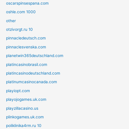
oscarspinsespana.com
oshle.com 1000
other
otzivorgt.ru 10
pinnacledeutsch.com
pinnaclesvenska.com
planetwin365deutschland.com
platincasinobrasil.com
platincasinodeutschland.com
platinumcasinocanada.com
playiopt.com
playojogames.uk.com
playzillacasino.us
plinkogames.uk.com
poliklinika4rm.ru 10