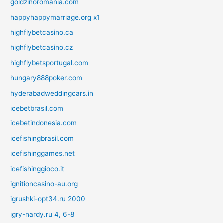
goldzinoromania.com
happyhappymarriage.org x1
highflybetcasino.ca
highflybetcasino.cz
highflybetsportugal.com
hungary888poker.com
hyderabadweddingcars.in
icebetbrasil.com
icebetindonesia.com
icefishingbrasil.com
icefishinggames.net
icefishinggioco.it
ignitioncasino-au.org
igrushki-opt34.ru 2000
igry-nardy.ru 4, 6-8