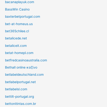
bacanaplayuk.com
BassWin Casino
baxterbetportugal.com
bet-at-homeus.us
bet365chilee.cl
betalicede.net
betaliceit.com
betat-homepl.com
betfredcasinoaustralia.com
Bethall online καζίνο
betlabeldeutschland.com
betlabelportugal.net
betlabelsl.com
bettilt-portugal.org
bettonitintas.com.br