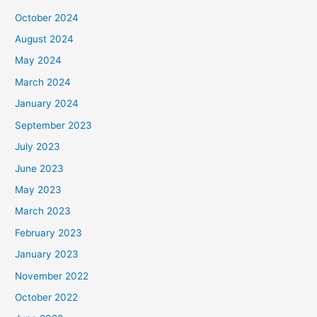
October 2024
August 2024
May 2024
March 2024
January 2024
September 2023
July 2023
June 2023
May 2023
March 2023
February 2023
January 2023
November 2022
October 2022