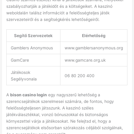
szabályozhatják a játékidőt és a költségeiket. A kaszinó
weboldalán találsz információt a felelősségteljes játék
szervezeteiről és a segítségkérés lehetőségeiről.
Segítő Szervezetek
Elérhetőség
Gamblers Anonymous
www.gamblersanonymous.org
GamCare
www.gamcare.org.uk
Játékosok
06 80 200 400
Segélyvonala
A
bison casino login
egy nagyszerű lehetőség a
szerencsejátékok szerelmesei számára, de fontos, hogy
felelősségteljesen játsszunk. A kaszinó széles
játékválasztékkal, vonzó bónuszokkal és biztonságos
környezettel várja a játékosokat. Ne felejtsd el, hogy a
szerencsejátékok elsősorban szórakozás céljából szolgálnak,