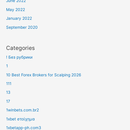
June 2022
May 2022
January 2022
September 2020
Categories
! Без рубрики
1
10 Best Forex Brokers for Scalping 2026
111
13
17
1winbets.com.br2
1xbet στοίχημα
1xbetapp-ph.com3