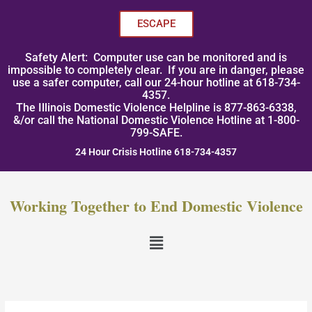
Skip
to
ESCAPE
content
Safety Alert: Computer use can be monitored and is
impossible to completely clear. If you are in danger, please
use a safer computer, call our 24-hour hotline at 618-734-
4357.
The Illinois Domestic Violence Helpline is 877-863-6338,
&/or call the National Domestic Violence Hotline at 1-800-
799-SAFE.
24 Hour Crisis Hotline 618-734-4357
Working Together to End Domestic Violence
Menu