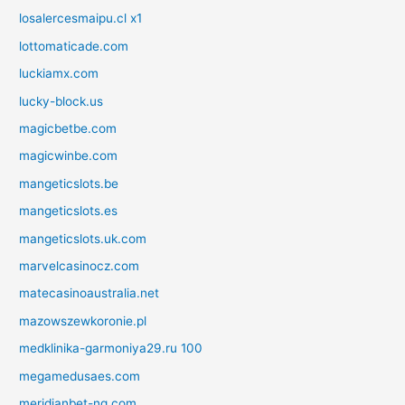
losalercesmaipu.cl x1
lottomaticade.com
luckiamx.com
lucky-block.us
magicbetbe.com
magicwinbe.com
mangeticslots.be
mangeticslots.es
mangeticslots.uk.com
marvelcasinocz.com
matecasinoaustralia.net
mazowszewkoronie.pl
medklinika-garmoniya29.ru 100
megamedusaes.com
meridianbet-ng.com