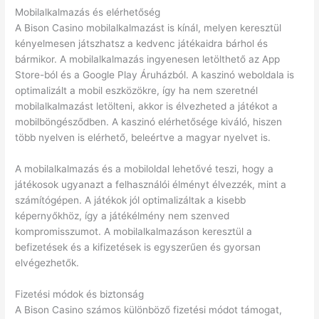
Mobilalkalmazás és elérhetőség
A Bison Casino mobilalkalmazást is kínál, melyen keresztül
kényelmesen játszhatsz a kedvenc játékaidra bárhol és
bármikor. A mobilalkalmazás ingyenesen letölthető az App
Store-ból és a Google Play Áruházból. A kaszinó weboldala is
optimalizált a mobil eszközökre, így ha nem szeretnél
mobilalkalmazást letölteni, akkor is élvezheted a játékot a
mobilböngésződben. A kaszinó elérhetősége kiváló, hiszen
több nyelven is elérhető, beleértve a magyar nyelvet is.
A mobilalkalmazás és a mobiloldal lehetővé teszi, hogy a
játékosok ugyanazt a felhasználói élményt élvezzék, mint a
számítógépen. A játékok jól optimalizáltak a kisebb
képernyőkhöz, így a játékélmény nem szenved
kompromisszumot. A mobilalkalmazáson keresztül a
befizetések és a kifizetések is egyszerűen és gyorsan
elvégezhetők.
Fizetési módok és biztonság
A Bison Casino számos különböző fizetési módot támogat,