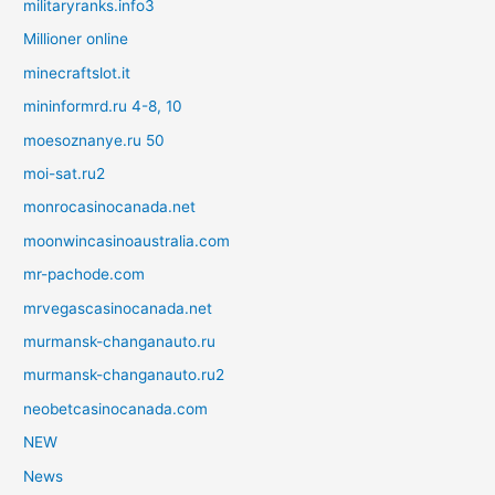
militaryranks.info3
Millioner online
minecraftslot.it
mininformrd.ru 4-8, 10
moesoznanye.ru 50
moi-sat.ru2
monrocasinocanada.net
moonwincasinoaustralia.com
mr-pachode.com
mrvegascasinocanada.net
murmansk-changanauto.ru
murmansk-changanauto.ru2
neobetcasinocanada.com
NEW
News