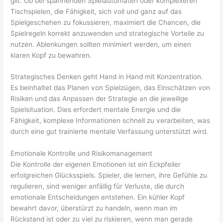
gilt. Ob bei spannenden Spielautomaten oder komplexeren
Tischspielen, die Fähigkeit, sich voll und ganz auf das
Spielgeschehen zu fokussieren, maximiert die Chancen, die
Spielregeln korrekt anzuwenden und strategische Vorteile zu
nutzen. Ablenkungen sollten minimiert werden, um einen
klaren Kopf zu bewahren.
Strategisches Denken geht Hand in Hand mit Konzentration.
Es beinhaltet das Planen von Spielzügen, das Einschätzen von
Risiken und das Anpassen der Strategie an die jeweilige
Spielsituation. Dies erfordert mentale Energie und die
Fähigkeit, komplexe Informationen schnell zu verarbeiten, was
durch eine gut trainierte mentale Verfassung unterstützt wird.
Emotionale Kontrolle und Risikomanagement
Die Kontrolle der eigenen Emotionen ist ein Eckpfeiler
erfolgreichen Glücksspiels. Spieler, die lernen, ihre Gefühle zu
regulieren, sind weniger anfällig für Verluste, die durch
emotionale Entscheidungen entstehen. Ein kühler Kopf
bewahrt davor, überstürzt zu handeln, wenn man im
Rückstand ist oder zu viel zu riskieren, wenn man gerade