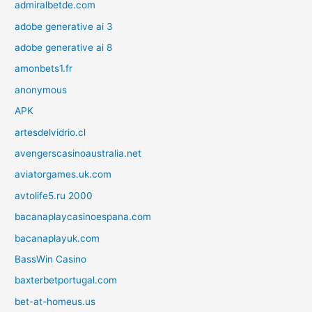
admiralbetde.com
adobe generative ai 3
adobe generative ai 8
amonbets1.fr
anonymous
APK
artesdelvidrio.cl
avengerscasinoaustralia.net
aviatorgames.uk.com
avtolife5.ru 2000
bacanaplaycasinoespana.com
bacanaplayuk.com
BassWin Casino
baxterbetportugal.com
bet-at-homeus.us