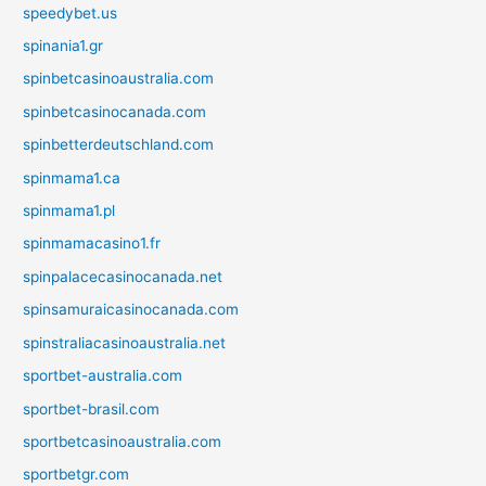
speedybet.us
spinania1.gr
spinbetcasinoaustralia.com
spinbetcasinocanada.com
spinbetterdeutschland.com
spinmama1.ca
spinmama1.pl
spinmamacasino1.fr
spinpalacecasinocanada.net
spinsamuraicasinocanada.com
spinstraliacasinoaustralia.net
sportbet-australia.com
sportbet-brasil.com
sportbetcasinoaustralia.com
sportbetgr.com