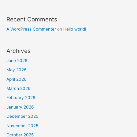
Recent Comments
A WordPress Commenter
on
Hello world!
Archives
June 2026
May 2026
April 2026
March 2026
February 2026
January 2026
December 2025
November 2025
October 2025