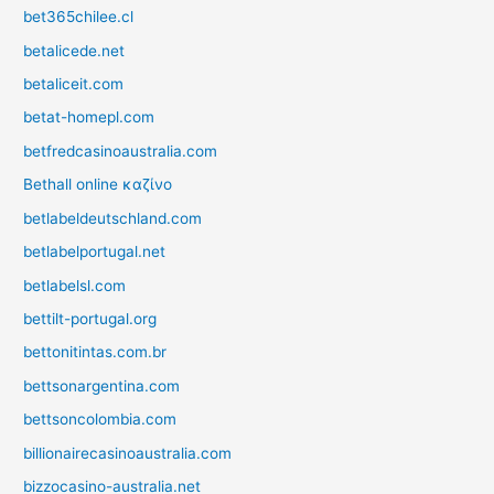
bet365chilee.cl
betalicede.net
betaliceit.com
betat-homepl.com
betfredcasinoaustralia.com
Bethall online καζίνο
betlabeldeutschland.com
betlabelportugal.net
betlabelsl.com
bettilt-portugal.org
bettonitintas.com.br
bettsonargentina.com
bettsoncolombia.com
billionairecasinoaustralia.com
bizzocasino-australia.net