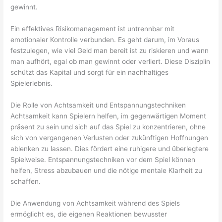
gewinnt.
Ein effektives Risikomanagement ist untrennbar mit
emotionaler Kontrolle verbunden. Es geht darum, im Voraus
festzulegen, wie viel Geld man bereit ist zu riskieren und wann
man aufhört, egal ob man gewinnt oder verliert. Diese Disziplin
schützt das Kapital und sorgt für ein nachhaltiges
Spielerlebnis.
Die Rolle von Achtsamkeit und Entspannungstechniken
Achtsamkeit kann Spielern helfen, im gegenwärtigen Moment
präsent zu sein und sich auf das Spiel zu konzentrieren, ohne
sich von vergangenen Verlusten oder zukünftigen Hoffnungen
ablenken zu lassen. Dies fördert eine ruhigere und überlegtere
Spielweise. Entspannungstechniken vor dem Spiel können
helfen, Stress abzubauen und die nötige mentale Klarheit zu
schaffen.
Die Anwendung von Achtsamkeit während des Spiels
ermöglicht es, die eigenen Reaktionen bewusster