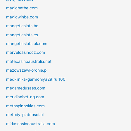
magicbetbe.com
magicwinbe.com
mangeticslots.be
mangeticslots.es
mangeticslots.uk.com
marvelcasinocz.com
matecasinoaustralia.net
mazowszewkoronie.pl
medklinika-garmoniya29.ru 100
megamedusaes.com
meridianbet-ng.com
methspinpokies.com
metody-platnosci.pl
midascasinoaustralia.com