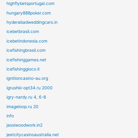
highflybetsportugal.com
hungary888poker.com
hyderabadweddingcars.in
icebetbrasil.com
icebetindonesia.com
icefishingbrasil.com
icefishinggames.net
icefishinggioco.it
ignitioncasino-au.org
igrushki-opt34.ru 2000
igry-nardy.ru 4, 6-8
imageloop.ru 20
info
jassiwoodwork.in2
jeetcitycasinoaustralia.net