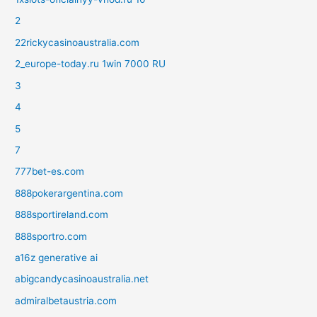
2
22rickycasinoaustralia.com
2_europe-today.ru 1win 7000 RU
3
4
5
7
777bet-es.com
888pokerargentina.com
888sportireland.com
888sportro.com
a16z generative ai
abigcandycasinoaustralia.net
admiralbetaustria.com