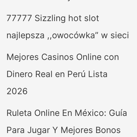
77777 Sizzling hot slot
najlepsza ,,owocówka” w sieci
Mejores Casinos Online con
Dinero Real en Perú Lista
2026
Ruleta Online En México: Guía
Para Jugar Y Mejores Bonos