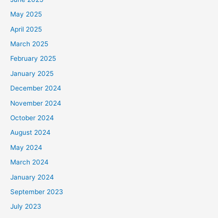
May 2025
April 2025
March 2025
February 2025
January 2025
December 2024
November 2024
October 2024
August 2024
May 2024
March 2024
January 2024
September 2023
July 2023