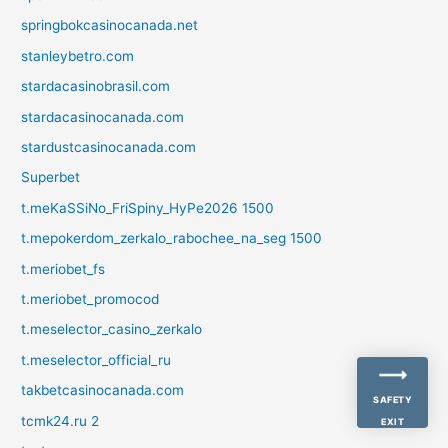
springbokcasinocanada.net
stanleybetro.com
stardacasinobrasil.com
stardacasinocanada.com
stardustcasinocanada.com
Superbet
t.meKaSSiNo_FriSpiny_HyPe2026 1500
t.mepokerdom_zerkalo_rabochee_na_seg 1500
t.meriobet_fs
t.meriobet_promocod
t.meselector_casino_zerkalo
t.meselector_official_ru
takbetcasinocanada.com
SAFETY
tcmk24.ru 2
EXIT