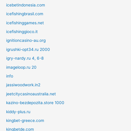
icebetindonesia.com
icefishingbrasil.com
icefishinggames.net
icefishinggioco.it
ignitioncasino-au.org
igrushki-opt34.ru 2000
igry-nardy.ru 4, 6-8
imageloop.ru 20
info
jassiwoodwork.in2
jeetcitycasinoaustralia.net
kazino-bezdepozita.store 1000
kiddy-plus.ru
kingbet-greece.com
kingbetde.com