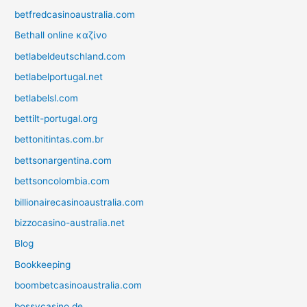
betfredcasinoaustralia.com
Bethall online καζίνο
betlabeldeutschland.com
betlabelportugal.net
betlabelsl.com
bettilt-portugal.org
bettonitintas.com.br
bettsonargentina.com
bettsoncolombia.com
billionairecasinoaustralia.com
bizzocasino-australia.net
Blog
Bookkeeping
boombetcasinoaustralia.com
bossycasino.de