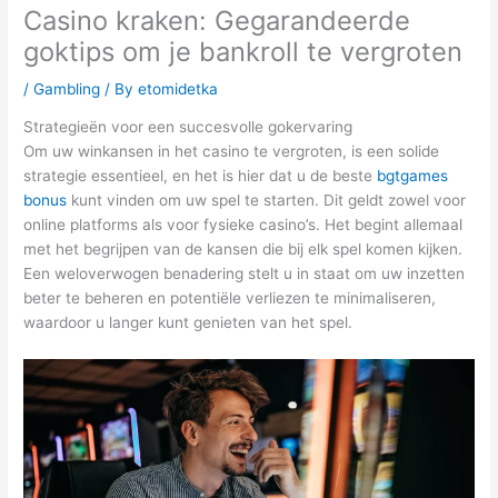
Casino kraken: Gegarandeerde
goktips om je bankroll te vergroten
/
Gambling
/ By
etomidetka
Strategieën voor een succesvolle gokervaring
Om uw winkansen in het casino te vergroten, is een solide
strategie essentieel, en het is hier dat u de beste
bgtgames
bonus
kunt vinden om uw spel te starten. Dit geldt zowel voor
online platforms als voor fysieke casino’s. Het begint allemaal
met het begrijpen van de kansen die bij elk spel komen kijken.
Een weloverwogen benadering stelt u in staat om uw inzetten
beter te beheren en potentiële verliezen te minimaliseren,
waardoor u langer kunt genieten van het spel.