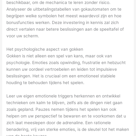
beschikbaar, om de mechanica te leren zonder risico.
Analyseer de uitbetalingstabellen van gokautomaten om te
begrijpen welke symbolen het meest waardevol zijn en hoe
bonusfuncties werken. Deze investering in kennis zal zich
direct vertalen naar betere beslissingen aan de speeltafel of
voor uw scherm.
Het psychologische aspect van gokken
Gokken is niet alleen een spel van kans, maar ook van
psychologie. Emoties zoals opwinding, frustratie en hebzucht
kunnen uw oordeel vertroebelen en leiden tot impulsieve
beslissingen. Het is cruciaal om een emotioneel stabiele
houding te behouden tijdens het spelen.
Leer uw eigen emotionele triggers herkennen en ontwikkel
technieken om kalm te blijven, zelfs als de dingen niet gaan
zoals gepland. Pauzes nemen tijdens het spelen kan ook
helpen om uw perspectief te bewaren en te voorkomen dat u
zich laat meeslepen door de adrenaline. Een rationele
benadering, vrij van sterke emoties, is de sleutel tot het maken
van de beste keuzes.