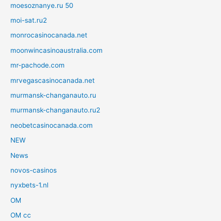
moesoznanye.ru 50
moi-sat.ru2
monrocasinocanada.net
moonwincasinoaustralia.com
mr-pachode.com
mrvegascasinocanada.net
murmansk-changanauto.ru
murmansk-changanauto.ru2
neobetcasinocanada.com
NEW
News
novos-casinos
nyxbets-1.nl
OM
OM cc