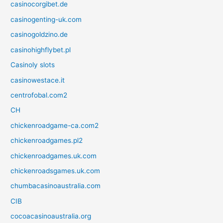
casinocorgibet.de
casinogenting-uk.com
casinogoldzino.de
casinohighflybet.pl
Casinoly slots
casinowestace.it
centrofobal.com2
CH
chickenroadgame-ca.com2
chickenroadgames.pl2
chickenroadgames.uk.com
chickenroadsgames.uk.com
chumbacasinoaustralia.com
CIB
cocoacasinoaustralia.org