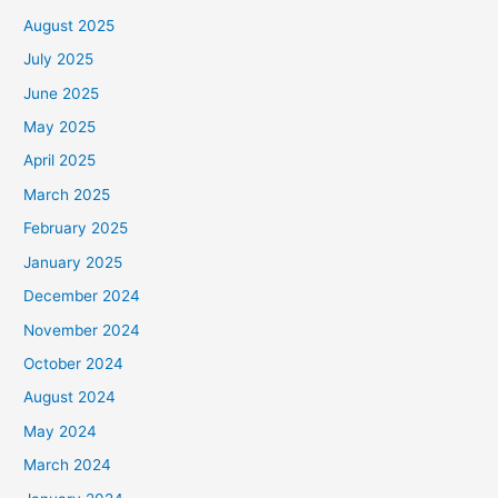
August 2025
July 2025
June 2025
May 2025
April 2025
March 2025
February 2025
January 2025
December 2024
November 2024
October 2024
August 2024
May 2024
March 2024