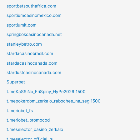
sportbetsouthafrica.com
sportiumcasinomexico.com
sportiumit.com
springbokcasinocanada.net
stanleybetro.com
stardacasinobrasil.com
stardacasinocanada.com
stardustcasinocanada.com
Superbet
t.meKaSSiNo_FriSpiny_HyPe2026 1500
t.mepokerdom_zerkalo_rabochee_na_seg 1500
t.meriobet_fs
t.meriobet_promocod
t.meselector_casino_zerkalo
t.meselector_official_ru