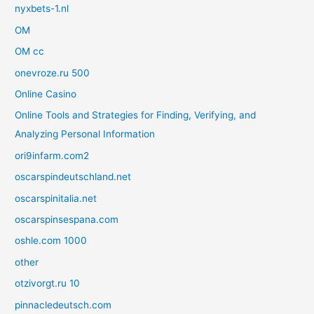
nyxbets-1.nl
OM
OM cc
onevroze.ru 500
Online Casino
Online Tools and Strategies for Finding, Verifying, and
Analyzing Personal Information
ori9infarm.com2
oscarspindeutschland.net
oscarspinitalia.net
oscarspinsespana.com
oshle.com 1000
other
otzivorgt.ru 10
pinnacledeutsch.com