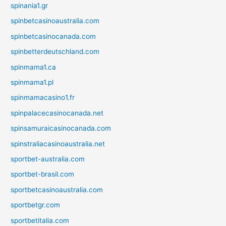
spinania1.gr
spinbetcasinoaustralia.com
spinbetcasinocanada.com
spinbetterdeutschland.com
spinmama1.ca
spinmama1.pl
spinmamacasino1.fr
spinpalacecasinocanada.net
spinsamuraicasinocanada.com
spinstraliacasinoaustralia.net
sportbet-australia.com
sportbet-brasil.com
sportbetcasinoaustralia.com
sportbetgr.com
sportbetitalia.com