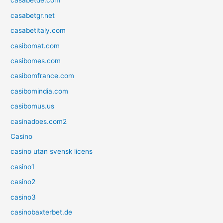
casabetde.com
casabetgr.net
casabetitaly.com
casibomat.com
casibomes.com
casibomfrance.com
casibomindia.com
casibomus.us
casinadoes.com2
Casino
casino utan svensk licens
casino1
casino2
casino3
casinobaxterbet.de