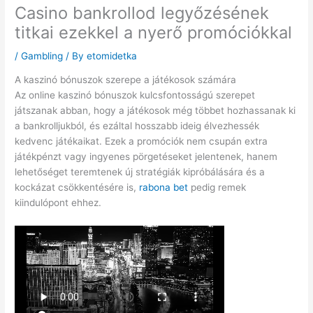
Casino bankrollod legyőzésének
titkai ezekkel a nyerő promóciókkal
/
Gambling
/ By
etomidetka
A kaszinó bónuszok szerepe a játékosok számára
Az online kaszinó bónuszok kulcsfontosságú szerepet
játszanak abban, hogy a játékosok még többet hozhassanak ki
a bankrolljukból, és ezáltal hosszabb ideig élvezhessék
kedvenc játékaikat. Ezek a promóciók nem csupán extra
játékpénzt vagy ingyenes pörgetéseket jelentenek, hanem
lehetőséget teremtenek új stratégiák kipróbálására és a
kockázat csökkentésére is,
rabona bet
pedig remek
kiindulópont ehhez.