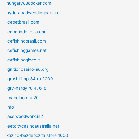
hungary888poker.com
hyderabadweddingcars.in
icebetbrasil.com
icebetindonesia.com
icefishingbrasil.com
icefishinggames.net
icefishinggioco.it
ignitioncasino-au.org
igrushki-opt34.ru 2000
igry-nardy.ru 4, 6-8
imageloop.ru 20
info
jassiwoodwork.in2
jeetcitycasinoaustralia.net
kazino-bezdepozita.store 1000