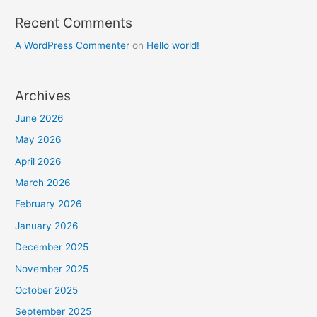
Recent Comments
A WordPress Commenter
on
Hello world!
Archives
June 2026
May 2026
April 2026
March 2026
February 2026
January 2026
December 2025
November 2025
October 2025
September 2025