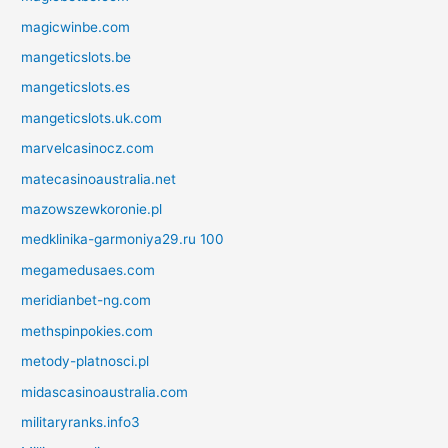
magicwinbe.com
mangeticslots.be
mangeticslots.es
mangeticslots.uk.com
marvelcasinocz.com
matecasinoaustralia.net
mazowszewkoronie.pl
medklinika-garmoniya29.ru 100
megamedusaes.com
meridianbet-ng.com
methspinpokies.com
metody-platnosci.pl
midascasinoaustralia.com
militaryranks.info3