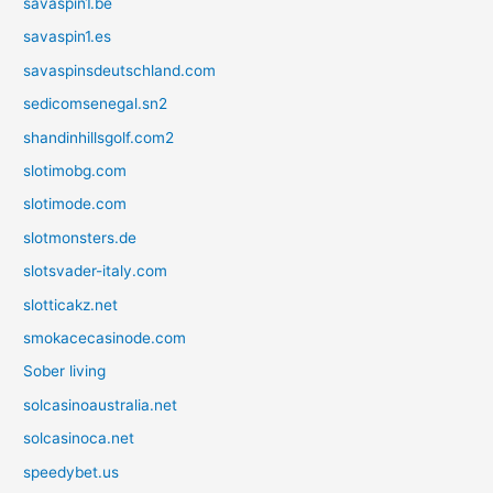
savaspin1.be
savaspin1.es
savaspinsdeutschland.com
sedicomsenegal.sn2
shandinhillsgolf.com2
slotimobg.com
slotimode.com
slotmonsters.de
slotsvader-italy.com
slotticakz.net
smokacecasinode.com
Sober living
solcasinoaustralia.net
solcasinoca.net
speedybet.us