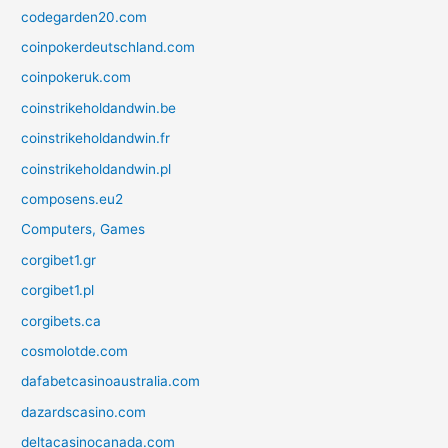
codegarden20.com
coinpokerdeutschland.com
coinpokeruk.com
coinstrikeholdandwin.be
coinstrikeholdandwin.fr
coinstrikeholdandwin.pl
composens.eu2
Computers, Games
corgibet1.gr
corgibet1.pl
corgibets.ca
cosmolotde.com
dafabetcasinoaustralia.com
dazardscasino.com
deltacasinocanada.com