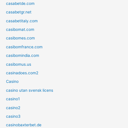
casabetde.com
casabetgr.net
casabetitaly.com
casibomat.com
casibomes.com
casibomfrance.com
casibomindia.com
casibomus.us
casinadoes.com2
Casino
casino utan svensk licens
casino1
casino2
casino3
casinobaxterbet.de