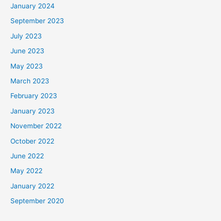
January 2024
September 2023
July 2023
June 2023
May 2023
March 2023
February 2023
January 2023
November 2022
October 2022
June 2022
May 2022
January 2022
September 2020