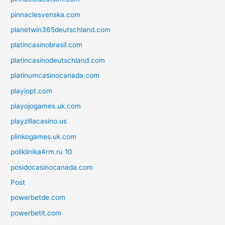
pinnaclesvenska.com
planetwin365deutschland.com
platincasinobrasil.com
platincasinodeutschland.com
platinumcasinocanada.com
playiopt.com
playojogames.uk.com
playzillacasino.us
plinkogames.uk.com
poliklinika4rm.ru 10
posidocasinocanada.com
Post
powerbetde.com
powerbetit.com