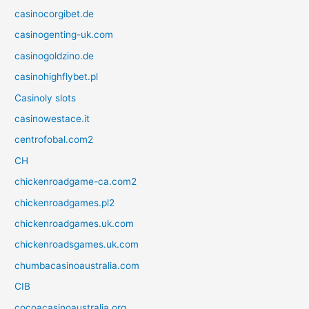
casinocorgibet.de
casinogenting-uk.com
casinogoldzino.de
casinohighflybet.pl
Casinoly slots
casinowestace.it
centrofobal.com2
CH
chickenroadgame-ca.com2
chickenroadgames.pl2
chickenroadgames.uk.com
chickenroadsgames.uk.com
chumbacasinoaustralia.com
CIB
cocoacasinoaustralia.org