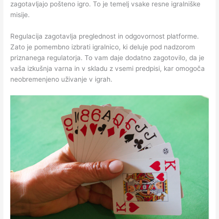
zagotavljajo pošteno igro. To je temelj vsake resne igralniške
misije.
Regulacija zagotavlja preglednost in odgovornost platforme.
Zato je pomembno izbrati igralnico, ki deluje pod nadzorom
priznanega regulatorja. To vam daje dodatno zagotovilo, da je
vaša izkušnja varna in v skladu z vsemi predpisi, kar omogoča
neobremenjeno uživanje v igrah.