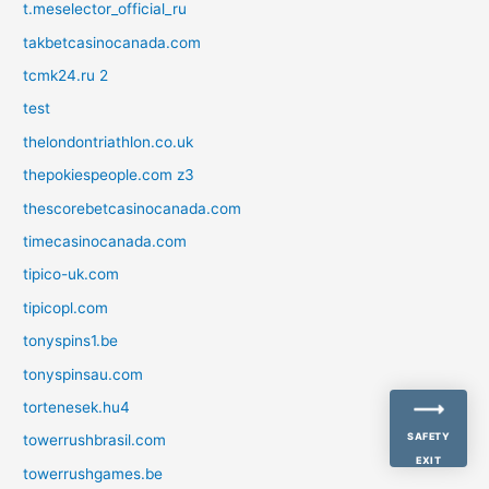
t.meselector_official_ru
takbetcasinocanada.com
tcmk24.ru 2
test
thelondontriathlon.co.uk
thepokiespeople.com z3
thescorebetcasinocanada.com
timecasinocanada.com
tipico-uk.com
tipicopl.com
tonyspins1.be
tonyspinsau.com
tortenesek.hu4
SAFETY
towerrushbrasil.com
EXIT
towerrushgames.be