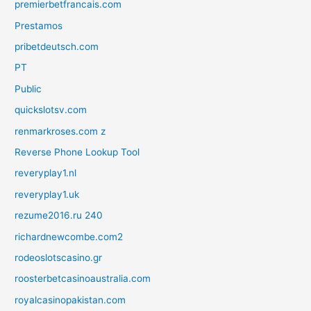
premierbetfrancais.com
Prestamos
pribetdeutsch.com
PT
Public
quickslotsv.com
renmarkroses.com z
Reverse Phone Lookup Tool
reveryplay1.nl
reveryplay1.uk
rezume2016.ru 240
richardnewcombe.com2
rodeoslotscasino.gr
roosterbetcasinoaustralia.com
royalcasinopakistan.com