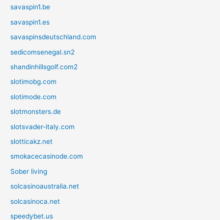
savaspin1.be
savaspin1.es
savaspinsdeutschland.com
sedicomsenegal.sn2
shandinhillsgolf.com2
slotimobg.com
slotimode.com
slotmonsters.de
slotsvader-italy.com
slotticakz.net
smokacecasinode.com
Sober living
solcasinoaustralia.net
solcasinoca.net
speedybet.us