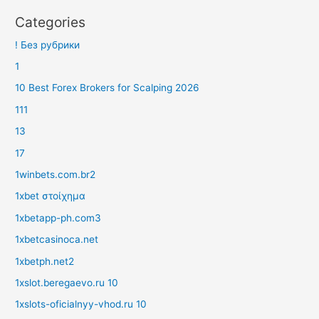
Categories
! Без рубрики
1
10 Best Forex Brokers for Scalping 2026
111
13
17
1winbets.com.br2
1xbet στοίχημα
1xbetapp-ph.com3
1xbetcasinoca.net
1xbetph.net2
1xslot.beregaevo.ru 10
1xslots-oficialnyy-vhod.ru 10