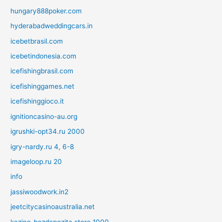
hungary888poker.com
hyderabadweddingcars.in
icebetbrasil.com
icebetindonesia.com
icefishingbrasil.com
icefishinggames.net
icefishinggioco.it
ignitioncasino-au.org
igrushki-opt34.ru 2000
igry-nardy.ru 4, 6-8
imageloop.ru 20
info
jassiwoodwork.in2
jeetcitycasinoaustralia.net
kazino-bezdepozita.store 1000