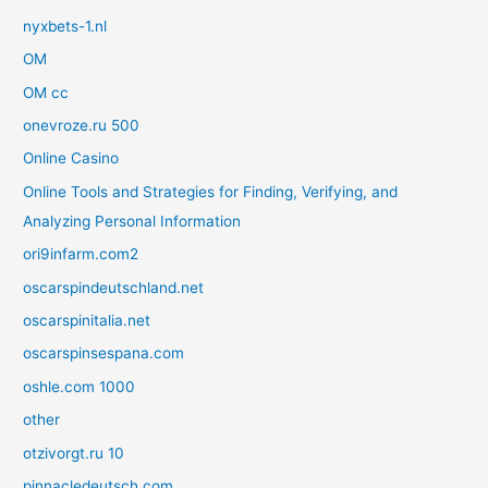
nyxbets-1.nl
OM
OM cc
onevroze.ru 500
Online Casino
Online Tools and Strategies for Finding, Verifying, and
Analyzing Personal Information
ori9infarm.com2
oscarspindeutschland.net
oscarspinitalia.net
oscarspinsespana.com
oshle.com 1000
other
otzivorgt.ru 10
pinnacledeutsch.com