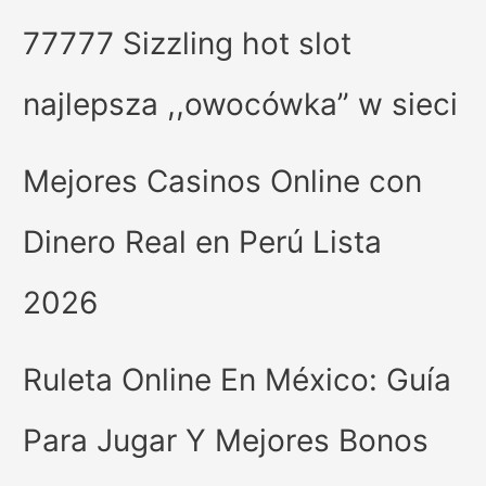
77777 Sizzling hot slot
najlepsza ,,owocówka” w sieci
Mejores Casinos Online con
Dinero Real en Perú Lista
2026
Ruleta Online En México: Guía
Para Jugar Y Mejores Bonos