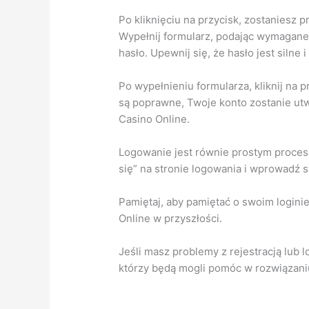
Po kliknięciu na przycisk, zostaniesz 
Wypełnij formularz, podając wymagane i
hasło. Upewnij się, że hasło jest silne
Po wypełnieniu formularza, kliknij na pr
są poprawne, Twoje konto zostanie ut
Casino Online.
Logowanie jest równie prostym procesem
się” na stronie logowania i wprowadź sw
Pamiętaj, aby pamiętać o swoim logini
Online w przyszłości.
Jeśli masz problemy z rejestracją lub 
którzy będą mogli pomóc w rozwiązani