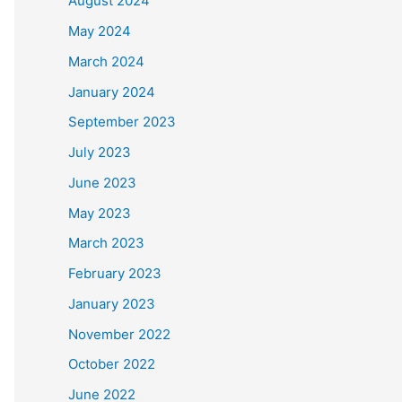
August 2024
May 2024
March 2024
January 2024
September 2023
July 2023
June 2023
May 2023
March 2023
February 2023
January 2023
November 2022
October 2022
June 2022