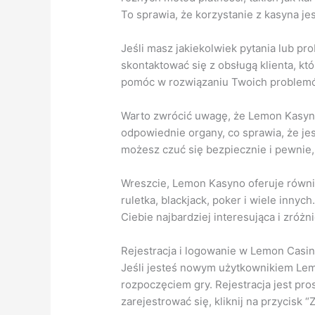
To sprawia, że korzystanie z kasyna je
Jeśli masz jakiekolwiek pytania lub p
skontaktować się z obsługą klienta, któ
pomóc w rozwiązaniu Twoich problemów
Warto zwrócić uwagę, że Lemon Kasyno
odpowiednie organy, co sprawia, że jes
możesz czuć się bezpiecznie i pewnie, 
Wreszcie, Lemon Kasyno oferuje równie
ruletka, blackjack, poker i wiele innych
Ciebie najbardziej interesująca i zróż
Rejestracja i logowanie w Lemon Casin
Jeśli jesteś nowym użytkownikiem Lem
rozpoczęciem gry. Rejestracja jest pro
zarejestrować się, kliknij na przycisk “