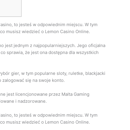
 Casino, to jesteś w odpowiednim miejscu. W tym
co musisz wiedzieć o Lemon Casino Online.
 jest jednym z najpopularniejszych. Jego oficjalna
 co sprawia, że jest ona dostępna dla wszystkich
bór gier, w tym popularne sloty, ruletke, blackjacki
ko zalogować się na swoje konto.
ne jest licencjonowane przez Malta Gaming
gulowane i nadzorowane.
 Casino, to jesteś w odpowiednim miejscu. W tym
co musisz wiedzieć o Lemon Casino Online.