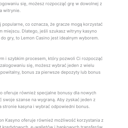
ogowaniu się, możesz rozpocząć grę w dowolnej z
 witrynie.
ej popularne, co oznacza, że gracze mogą korzystać
 miejscu. Dlatego, jeśli szukasz witryny kasyno
i do gry, to Lemon Casino jest idealnym wyborem.
m i szybkim procesem, który pozwoli Ci rozpocząć
 zalogowaniu się, możesz wybrać jeden z wielu
 powitalny, bonus za pierwsze depozyty lub bonus
 oferuje również specjalne bonusy dla nowych
ć swoje szanse na wygraną. Aby zyskać jeden z
a stronie kasyna i wybrać odpowiedni bonus.
n Kasyno oferuje również możliwość korzystania z
rt kredytowych, e-walletów i bankowych transferów.