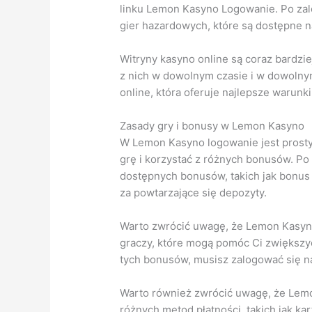
linku Lemon Kasyno Logowanie. Po zal
gier hazardowych, które są dostępne na
Witryny kasyno online są coraz bardzi
z nich w dowolnym czasie i w dowolnym
online, która oferuje najlepsze warunk
Zasady gry i bonusy w Lemon Kasyno
W Lemon Kasyno logowanie jest prosty
grę i korzystać z różnych bonusów. Po
dostępnych bonusów, takich jak bonus
za powtarzające się depozyty.
Warto zwrócić uwagę, że Lemon Kasyno
graczy, które mogą pomóc Ci zwiększy
tych bonusów, musisz zalogować się n
Warto również zwrócić uwagę, że Lemo
różnych metod płatności, takich jak ka