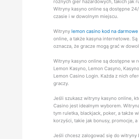
różnych gier hazardowych, takich jak ru
Witryny kasyno online są dostępne 24
czasie i w dowolnym miejscu.
Witryny
lemon casino kod na darmowe
online, a także kasyna internetowe. Są
oznacza, że gracze mogą grać w dowol
Witryny kasyno online są dostępne w r
Lemon Kasyno, Lemon Casyno, Kasyno
Lemon Casino Login. Każda z nich ofer
graczy.
Jeśli szukasz witryny kasyno online, k
Casino jest idealnym wyborem. Witryn
tym ruletka, blackjack, poker, a także
korzyści, takie jak bonusy, promocje, a
Jeśli chcesz zalogować się do witryny 