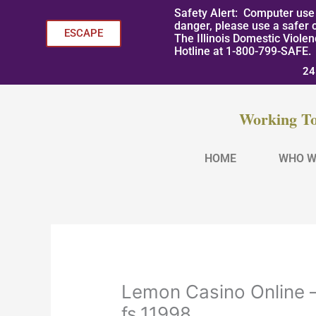
Skip
Safety Alert: Computer use 
to
danger, please use a safer 
ESCAPE
The Illinois Domestic Viole
content
Hotline at 1-800-799-SAFE.
24
Working To
HOME
WHO W
Lemon Casino Online – 
fs.11998