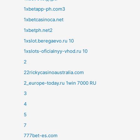
1xbetapp-ph.com3
1xbetcasinoca.net
1xbetph.net2
1xslot.beregaevo.ru 10
1xslots-oficialnyy-vhod.ru 10
2
22rickycasinoaustralia.com
2_europe-today.ru 1win 7000 RU
3
4
5
7
777bet-es.com