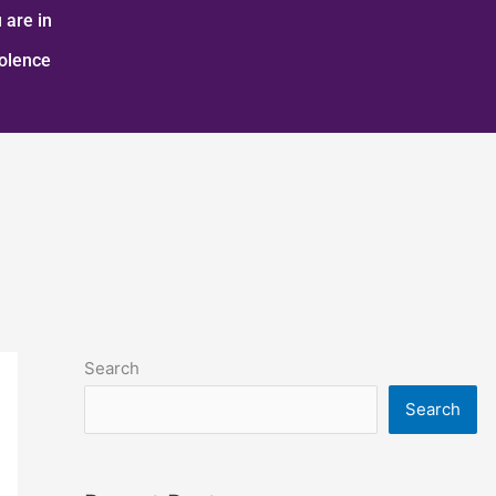
 are in
iolence
Search
Search