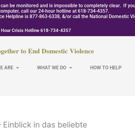
can be monitored and is impossible to completely clear. If you
computer, call our 24-hour hotline at 618-734-4357.
nce Helpline is 877-863-6338, &/or call the National Domestic V
 Hour Crisis Hotline 618-734-4357
gether to End Domestic Violence
E ARE
WHAT WE DO
HOW TO HELP
Einblick in das beliebte