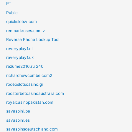
PT
Public
quickslotsv.com
renmarkroses.com z
Reverse Phone Lookup Tool
reveryplay1.nl
reveryplay1.uk
rezume2016.ru 240
richardnewcombe.com2
rodeoslotscasino.gr
roosterbetcasinoaustralia.com
royalcasinopakistan.com
savaspin1.be
savaspin1.es
savaspinsdeutschland.com