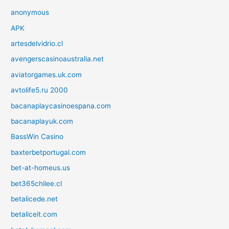
anonymous
APK
artesdelvidrio.cl
avengerscasinoaustralia.net
aviatorgames.uk.com
avtolife5.ru 2000
bacanaplaycasinoespana.com
bacanaplayuk.com
BassWin Casino
baxterbetportugal.com
bet-at-homeus.us
bet365chilee.cl
betalicede.net
betaliceit.com