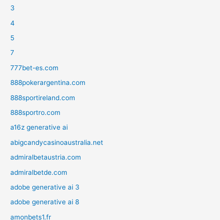
3
4
5
7
777bet-es.com
888pokerargentina.com
888sportireland.com
888sportro.com
a16z generative ai
abigcandycasinoaustralia.net
admiralbetaustria.com
admiralbetde.com
adobe generative ai 3
adobe generative ai 8
amonbets1.fr