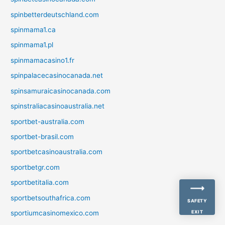
spinbetterdeutschland.com
spinmama1.ca
spinmama1.pl
spinmamacasino1.fr
spinpalacecasinocanada.net
spinsamuraicasinocanada.com
spinstraliacasinoaustralia.net
sportbet-australia.com
sportbet-brasil.com
sportbetcasinoaustralia.com
sportbetgr.com
sportbetitalia.com
sportbetsouthafrica.com
SAFETY
sportiumcasinomexico.com
EXIT