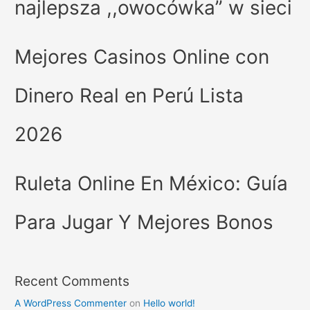
najlepsza ,,owocówka” w sieci
Mejores Casinos Online con
Dinero Real en Perú Lista
2026
Ruleta Online En México: Guía
Para Jugar Y Mejores Bonos
Recent Comments
A WordPress Commenter
on
Hello world!