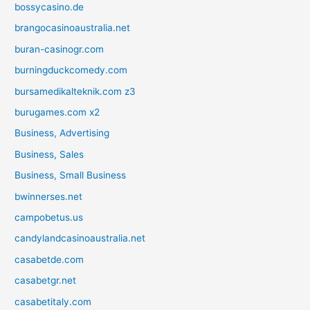
bossycasino.de
brangocasinoaustralia.net
buran-casinogr.com
burningduckcomedy.com
bursamedikalteknik.com z3
burugames.com x2
Business, Advertising
Business, Sales
Business, Small Business
bwinnerses.net
campobetus.us
candylandcasinoaustralia.net
casabetde.com
casabetgr.net
casabetitaly.com