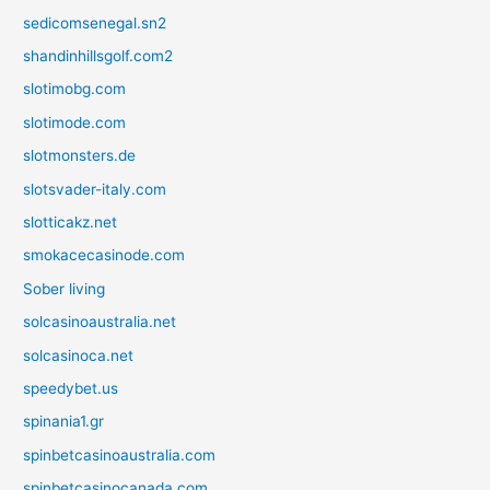
sedicomsenegal.sn2
shandinhillsgolf.com2
slotimobg.com
slotimode.com
slotmonsters.de
slotsvader-italy.com
slotticakz.net
smokacecasinode.com
Sober living
solcasinoaustralia.net
solcasinoca.net
speedybet.us
spinania1.gr
spinbetcasinoaustralia.com
spinbetcasinocanada.com