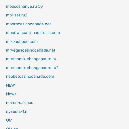
moesoznanye.ru 50
moi-sat.ru2
monrocasinocanada.net
moonwincasinoaustralia.com
mr-pachode.com
mrvegascasinocanada.net
murmansk-changanauto.ru
murmansk-changanauto.ru2
neobetcasinocanada.com
NEW
News
novos-casinos
nyxbets-1.nl
OM
OM cc