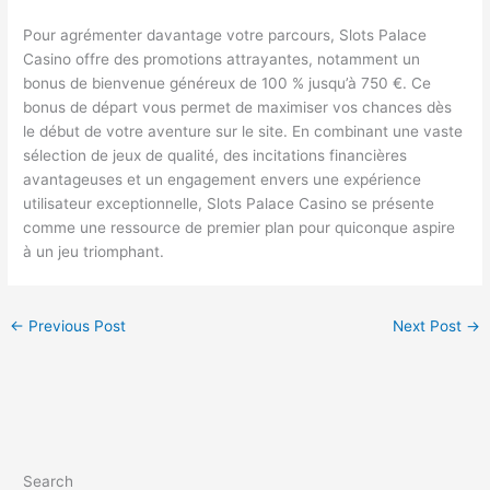
Pour agrémenter davantage votre parcours, Slots Palace
Casino offre des promotions attrayantes, notamment un
bonus de bienvenue généreux de 100 % jusqu’à 750 €. Ce
bonus de départ vous permet de maximiser vos chances dès
le début de votre aventure sur le site. En combinant une vaste
sélection de jeux de qualité, des incitations financières
avantageuses et un engagement envers une expérience
utilisateur exceptionnelle, Slots Palace Casino se présente
comme une ressource de premier plan pour quiconque aspire
à un jeu triomphant.
←
Previous Post
Next Post
→
Search