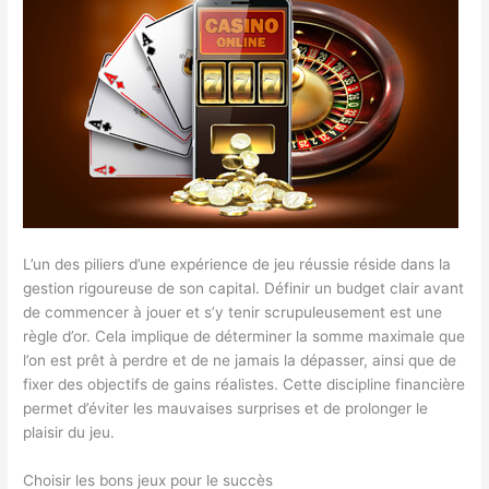
L’un des piliers d’une expérience de jeu réussie réside dans la
gestion rigoureuse de son capital. Définir un budget clair avant
de commencer à jouer et s’y tenir scrupuleusement est une
règle d’or. Cela implique de déterminer la somme maximale que
l’on est prêt à perdre et de ne jamais la dépasser, ainsi que de
fixer des objectifs de gains réalistes. Cette discipline financière
permet d’éviter les mauvaises surprises et de prolonger le
plaisir du jeu.
Choisir les bons jeux pour le succès