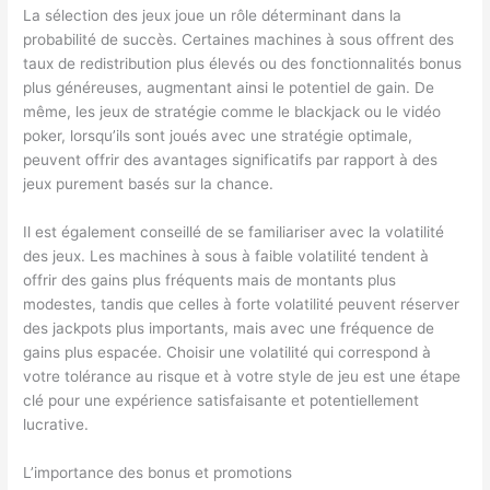
La sélection des jeux joue un rôle déterminant dans la
probabilité de succès. Certaines machines à sous offrent des
taux de redistribution plus élevés ou des fonctionnalités bonus
plus généreuses, augmentant ainsi le potentiel de gain. De
même, les jeux de stratégie comme le blackjack ou le vidéo
poker, lorsqu’ils sont joués avec une stratégie optimale,
peuvent offrir des avantages significatifs par rapport à des
jeux purement basés sur la chance.
Il est également conseillé de se familiariser avec la volatilité
des jeux. Les machines à sous à faible volatilité tendent à
offrir des gains plus fréquents mais de montants plus
modestes, tandis que celles à forte volatilité peuvent réserver
des jackpots plus importants, mais avec une fréquence de
gains plus espacée. Choisir une volatilité qui correspond à
votre tolérance au risque et à votre style de jeu est une étape
clé pour une expérience satisfaisante et potentiellement
lucrative.
L’importance des bonus et promotions