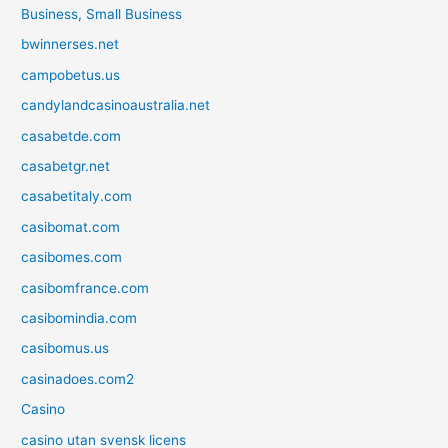
Business, Small Business
bwinnerses.net
campobetus.us
candylandcasinoaustralia.net
casabetde.com
casabetgr.net
casabetitaly.com
casibomat.com
casibomes.com
casibomfrance.com
casibomindia.com
casibomus.us
casinadoes.com2
Casino
casino utan svensk licens