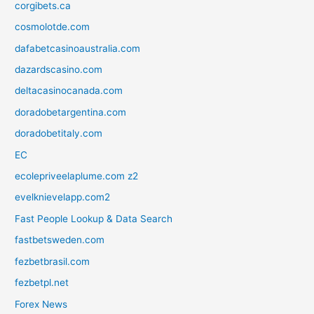
corgibets.ca
cosmolotde.com
dafabetcasinoaustralia.com
dazardscasino.com
deltacasinocanada.com
doradobetargentina.com
doradobetitaly.com
EC
ecolepriveelaplume.com z2
evelknievelapp.com2
Fast People Lookup & Data Search
fastbetsweden.com
fezbetbrasil.com
fezbetpl.net
Forex News