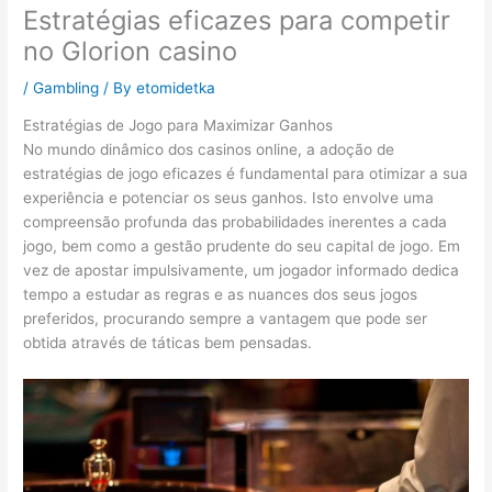
Estratégias eficazes para competir
no Glorion casino
/
Gambling
/ By
etomidetka
Estratégias de Jogo para Maximizar Ganhos
No mundo dinâmico dos casinos online, a adoção de
estratégias de jogo eficazes é fundamental para otimizar a sua
experiência e potenciar os seus ganhos. Isto envolve uma
compreensão profunda das probabilidades inerentes a cada
jogo, bem como a gestão prudente do seu capital de jogo. Em
vez de apostar impulsivamente, um jogador informado dedica
tempo a estudar as regras e as nuances dos seus jogos
preferidos, procurando sempre a vantagem que pode ser
obtida através de táticas bem pensadas.