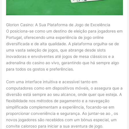
Glorion Casino: A Sua Plataforma de Jogo de Excelência
O posiciona-se como um destino de eleição para jogadores em
Portugal, oferecendo uma experiência de jogo online
diversificada e de alta qualidade. A plataforma orgulha-se de
uma vasta seleção de jogos, que abrange desde slots
inovadoras e envolventes até jogos de mesa clássicos e a
adrenalina do casino ao vivo, garantindo que há sempre algo
para todos os gostos e preferências.
Com uma interface intuitiva e acessível tanto em
computadores como em dispositivos móveis, o assegura que a
diversão está sempre ao seu alcance, onde quer que esteja. A
flexibilidade nos métodos de pagamento e a navegação
simplificada complementam a experiência, focando-se em
proporcionar conveniência e segurança. Ao juntar-se ao , os
novos jogadores são recebidos com um bónus especial, um
convite caloroso para iniciar a sua aventura de jogo.