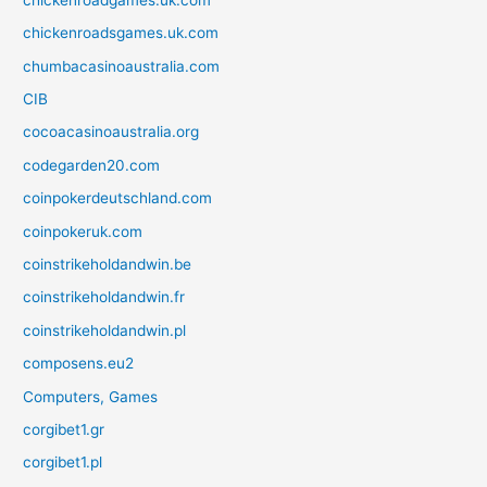
chickenroadsgames.uk.com
chumbacasinoaustralia.com
CIB
cocoacasinoaustralia.org
codegarden20.com
coinpokerdeutschland.com
coinpokeruk.com
coinstrikeholdandwin.be
coinstrikeholdandwin.fr
coinstrikeholdandwin.pl
composens.eu2
Computers, Games
corgibet1.gr
corgibet1.pl