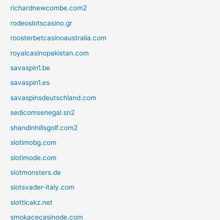
richardnewcombe.com2
rodeoslotscasino.gr
roosterbetcasinoaustralia.com
royalcasinopakistan.com
savaspin1.be
savaspin1.es
savaspinsdeutschland.com
sedicomsenegal.sn2
shandinhillsgolf.com2
slotimobg.com
slotimode.com
slotmonsters.de
slotsvader-italy.com
slotticakz.net
smokacecasinode.com