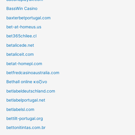
BassWin Casino
baxterbetportugal.com
bet-at-homeus.us
bet365chilee.cl
betalicede.net
betaliceit.com
betat-homepl.com
betfredcasinoaustralia.com
Bethall online καζίνο
betlabeldeutschland.com
betlabelportugal.net
betlabelsl.com
bettilt-portugal.org
bettonitintas.com.br