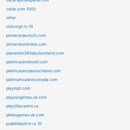
oscarspinsespana.com
oshle.com 1000
other
otzivorgt.ru 10
pinnacledeutsch.com
pinnaclesvenska.com
planetwin365deutschland.com
platincasinobrasil.com
platincasinodeutschland.com
platinumcasinocanada.com
playiopt.com
playojogames.uk.com
playzillacasino.us
plinkogames.uk.com
poliklinika4rm.ru 10