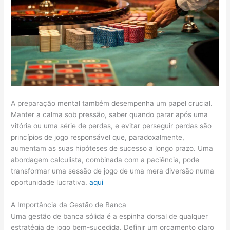
A preparação mental também desempenha um papel crucial.
Manter a calma sob pressão, saber quando parar após uma
vitória ou uma série de perdas, e evitar perseguir perdas são
princípios de jogo responsável que, paradoxalmente,
aumentam as suas hipóteses de sucesso a longo prazo. Uma
abordagem calculista, combinada com a paciência, pode
transformar uma sessão de jogo de uma mera diversão numa
oportunidade lucrativa.
aqui
A Importância da Gestão de Banca
Uma gestão de banca sólida é a espinha dorsal de qualquer
estratégia de jogo bem-sucedida. Definir um orçamento claro