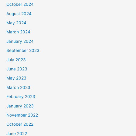
October 2024
August 2024
May 2024
March 2024
January 2024
September 2023
July 2023
June 2023
May 2023
March 2023
February 2023
January 2023
November 2022
October 2022
June 2022