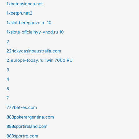
1xbetcasinoca.net
1xbetph.net2
1xslot.beregaevo.ru 10
1xslots-oficialnyy-vhod.ru 10
2
22rickycasinoaustralia.com
2_europe-today.ru 1win 7000 RU
3
4
5
7
777bet-es.com
888pokerargentina.com
888sportireland.com
888sportro.com