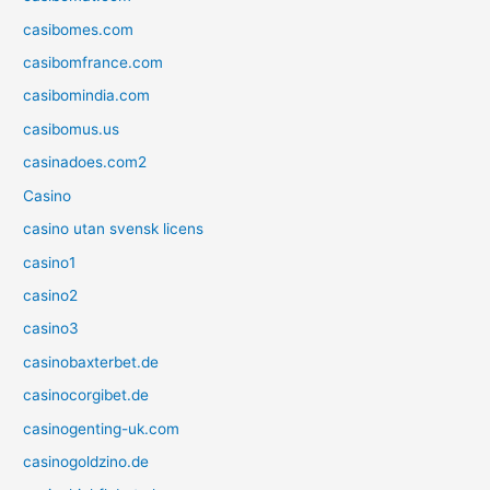
casibomes.com
casibomfrance.com
casibomindia.com
casibomus.us
casinadoes.com2
Casino
casino utan svensk licens
casino1
casino2
casino3
casinobaxterbet.de
casinocorgibet.de
casinogenting-uk.com
casinogoldzino.de