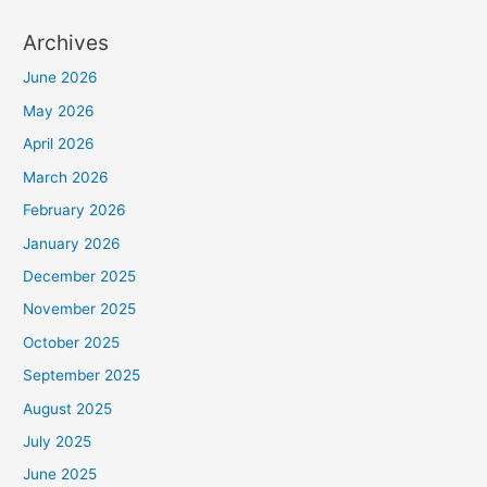
Archives
June 2026
May 2026
April 2026
March 2026
February 2026
January 2026
December 2025
November 2025
October 2025
September 2025
August 2025
July 2025
June 2025