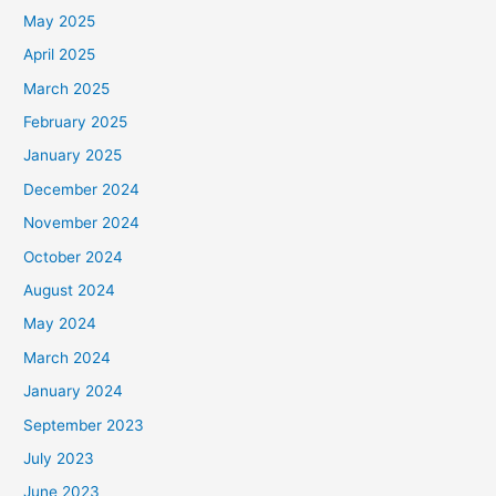
May 2025
April 2025
March 2025
February 2025
January 2025
December 2024
November 2024
October 2024
August 2024
May 2024
March 2024
January 2024
September 2023
July 2023
June 2023