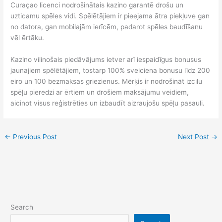
Curaçao licenci nodrošinātais kazino garantē drošu un
uzticamu spēles vidi. Spēlētājiem ir pieejama ātra piekļuve gan
no datora, gan mobilajām ierīcēm, padarot spēles baudīšanu
vēl ērtāku.
Kazino vilinošais piedāvājums ietver arī iespaidīgus bonusus
jaunajiem spēlētājiem, tostarp 100% sveiciena bonusu līdz 200
eiro un 100 bezmaksas griezienus. Mērķis ir nodrošināt izcilu
spēļu pieredzi ar ērtiem un drošiem maksājumu veidiem,
aicinot visus reģistrēties un izbaudīt aizraujošu spēļu pasauli.
←
Previous Post
Next Post
→
Search