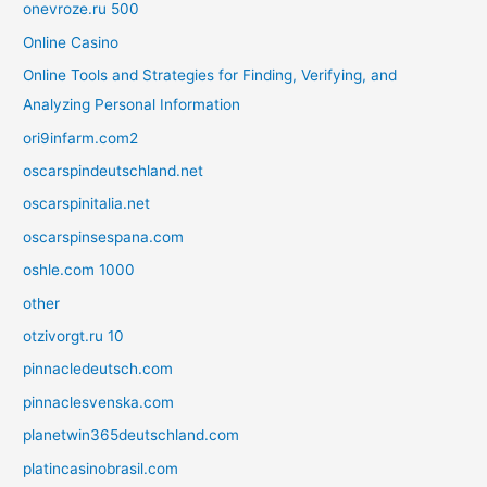
onevroze.ru 500
Online Casino
Online Tools and Strategies for Finding, Verifying, and
Analyzing Personal Information
ori9infarm.com2
oscarspindeutschland.net
oscarspinitalia.net
oscarspinsespana.com
oshle.com 1000
other
otzivorgt.ru 10
pinnacledeutsch.com
pinnaclesvenska.com
planetwin365deutschland.com
platincasinobrasil.com