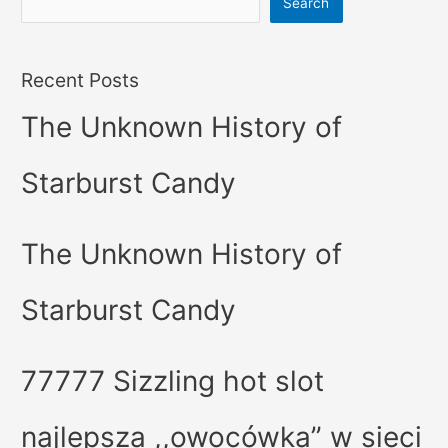
Search
Recent Posts
The Unknown History of
Starburst Candy
The Unknown History of
Starburst Candy
77777 Sizzling hot slot
najlepsza ,,owocówka” w sieci