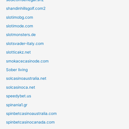
shandinhillsgolf.com2
slotimobg.com
slotimode.com
slotmonsters.de
slotsvader-italy.com
slotticakz.net
smokacecasinode.com
Sober living
solcasinoaustralia.net
solcasinoca.net
speedybet.us
spinania1.gr
spinbetcasinoaustralia.com
spinbetcasinocanada.com