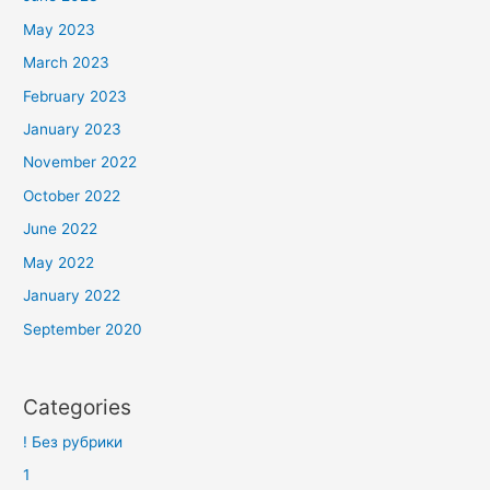
May 2023
March 2023
February 2023
January 2023
November 2022
October 2022
June 2022
May 2022
January 2022
September 2020
Categories
! Без рубрики
1