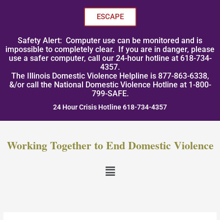
Skip
to
ESCAPE
content
Safety Alert: Computer use can be monitored and is
impossible to completely clear. If you are in danger, please
use a safer computer, call our 24-hour hotline at 618-734-
4357.
The Illinois Domestic Violence Helpline is 877-863-6338,
&/or call the National Domestic Violence Hotline at 1-800-
799-SAFE.
24 Hour Crisis Hotline 618-734-4357
Working Together to End Domestic Violence
Menu