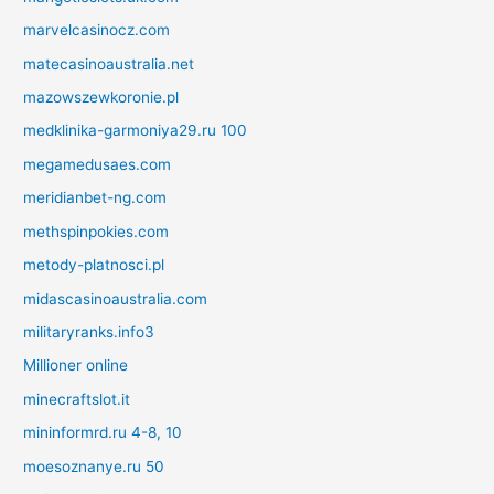
marvelcasinocz.com
matecasinoaustralia.net
mazowszewkoronie.pl
medklinika-garmoniya29.ru 100
megamedusaes.com
meridianbet-ng.com
methspinpokies.com
metody-platnosci.pl
midascasinoaustralia.com
militaryranks.info3
Millioner online
minecraftslot.it
mininformrd.ru 4-8, 10
moesoznanye.ru 50