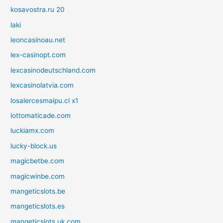
kosavostra.ru 20
laki
leoncasinoau.net
lex-casinopt.com
lexcasinodeutschland.com
lexcasinolatvia.com
losalercesmaipu.cl x1
lottomaticade.com
luckiamx.com
lucky-block.us
magicbetbe.com
magicwinbe.com
mangeticslots.be
mangeticslots.es
mangeticslots.uk.com