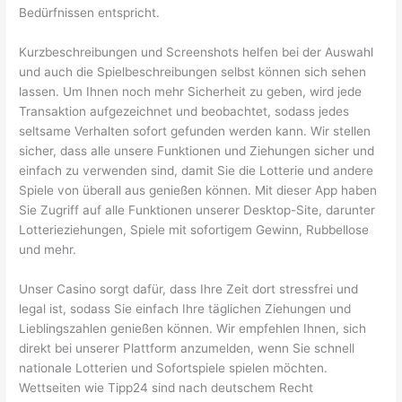
Bedürfnissen entspricht.
Kurzbeschreibungen und Screenshots helfen bei der Auswahl
und auch die Spielbeschreibungen selbst können sich sehen
lassen. Um Ihnen noch mehr Sicherheit zu geben, wird jede
Transaktion aufgezeichnet und beobachtet, sodass jedes
seltsame Verhalten sofort gefunden werden kann. Wir stellen
sicher, dass alle unsere Funktionen und Ziehungen sicher und
einfach zu verwenden sind, damit Sie die Lotterie und andere
Spiele von überall aus genießen können. Mit dieser App haben
Sie Zugriff auf alle Funktionen unserer Desktop-Site, darunter
Lotterieziehungen, Spiele mit sofortigem Gewinn, Rubbellose
und mehr.
Unser Casino sorgt dafür, dass Ihre Zeit dort stressfrei und
legal ist, sodass Sie einfach Ihre täglichen Ziehungen und
Lieblingszahlen genießen können. Wir empfehlen Ihnen, sich
direkt bei unserer Plattform anzumelden, wenn Sie schnell
nationale Lotterien und Sofortspiele spielen möchten.
Wettseiten wie Tipp24 sind nach deutschem Recht