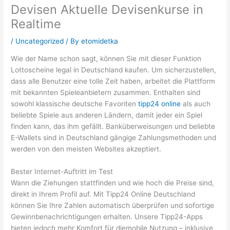
Devisen Aktuelle Devisenkurse in
Realtime
/
Uncategorized
/ By
etomidetka
Wie der Name schon sagt, können Sie mit dieser Funktion
Lottoscheine legal in Deutschland kaufen. Um sicherzustellen,
dass alle Benutzer eine tolle Zeit haben, arbeitet die Plattform
mit bekannten Spieleanbietern zusammen. Enthalten sind
sowohl klassische deutsche Favoriten
tipp24 online
als auch
beliebte Spiele aus anderen Ländern, damit jeder ein Spiel
finden kann, das ihm gefällt. Banküberweisungen und beliebte
E-Wallets sind in Deutschland gängige Zahlungsmethoden und
werden von den meisten Websites akzeptiert.
Bester Internet-Auftritt im Test
Wann die Ziehungen stattfinden und wie hoch die Preise sind,
direkt in Ihrem Profil auf. Mit Tipp24 Online Deutschland
können Sie Ihre Zahlen automatisch überprüfen und sofortige
Gewinnbenachrichtigungen erhalten. Unsere Tipp24-Apps
bieten jedoch mehr Komfort für diemobile Nutzung – inklusive