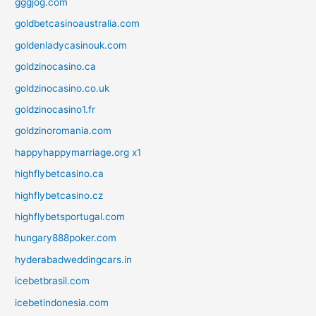
gggjog.com
goldbetcasinoaustralia.com
goldenladycasinouk.com
goldzinocasino.ca
goldzinocasino.co.uk
goldzinocasino1.fr
goldzinoromania.com
happyhappymarriage.org x1
highflybetcasino.ca
highflybetcasino.cz
highflybetsportugal.com
hungary888poker.com
hyderabadweddingcars.in
icebetbrasil.com
icebetindonesia.com