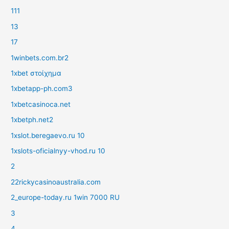
111
13
17
1winbets.com.br2
1xbet στοίχημα
1xbetapp-ph.com3
1xbetcasinoca.net
1xbetph.net2
1xslot.beregaevo.ru 10
1xslots-oficialnyy-vhod.ru 10
2
22rickycasinoaustralia.com
2_europe-today.ru 1win 7000 RU
3
4