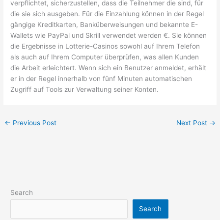
verpflichtet, sicherzustellen, dass die Teilnehmer die sind, für
die sie sich ausgeben. Für die Einzahlung können in der Regel
gängige Kreditkarten, Banküberweisungen und bekannte E-
Wallets wie PayPal und Skrill verwendet werden €. Sie können
die Ergebnisse in Lotterie-Casinos sowohl auf Ihrem Telefon
als auch auf Ihrem Computer überprüfen, was allen Kunden
die Arbeit erleichtert. Wenn sich ein Benutzer anmeldet, erhält
er in der Regel innerhalb von fünf Minuten automatischen
Zugriff auf Tools zur Verwaltung seiner Konten.
←
Previous Post
Next Post
→
Search
Search