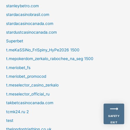
stanleybetro.com
stardacasinobrasil.com
stardacasinocanada.com
stardustcasinocanada.com
Superbet
t.meKaSSiNo_FriSpiny_HyPe2026 1500
t.mepokerdom_zerkalo_rabochee_na_seg 1500
t.meriobet_fs
t.meriobet_promocod
t.meselector_casino_zerkalo
t.meselector_official_ru
takbetcasinocanada.com
tcmk24.ru 2
SAFETY
test
EXIT
thelondontriathlon.co.uk