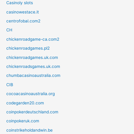
Casinoly slots
casinowestace.it
centrofobal.com2
CH
chickenroadgame-ca.com2
chickenroadgames.pl2
chickenroadgames.uk.com
chickenroadsgames.uk.com
chumbacasinoaustralia.com
CIB
cocoacasinoaustralia.org
codegarden20.com
coinpokerdeutschland.com
coinpokeruk.com
coinstrikeholdandwin.be