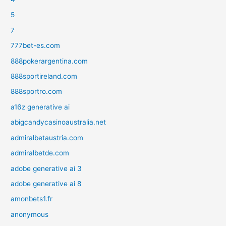
5
7
777bet-es.com
888pokerargentina.com
888sportireland.com
888sportro.com
a16z generative ai
abigcandycasinoaustralia.net
admiralbetaustria.com
admiralbetde.com
adobe generative ai 3
adobe generative ai 8
amonbets1.fr
anonymous