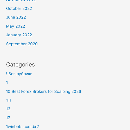
October 2022
June 2022
May 2022
January 2022
September 2020
Categories
! Без рубрики
1
10 Best Forex Brokers for Scalping 2026
111
13
17
1winbets.com.br2