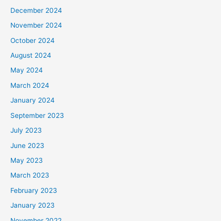
December 2024
November 2024
October 2024
August 2024
May 2024
March 2024
January 2024
September 2023
July 2023
June 2023
May 2023
March 2023
February 2023
January 2023
November 2022