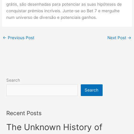
grátis, são desenhadas para potenciar as suas hipóteses de
conquistar prémios incríveis. Junte-se ao Bet 7 e mergulhe
num universo de diversão e potenciais ganhos.
←
Previous Post
Next Post
→
Search
Search
Recent Posts
The Unknown History of