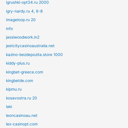
igrushki-opt34.ru 2000
igry-nardy.ru 4, 6-8
imageloop.ru 20
info
jassiwoodwork.in2
jeetcitycasinoaustralia.net
kazino-bezdepozita.store 1000
kiddy-plus.ru
kingbet-greece.com
kingbetde.com
kipmu.ru
kosavostra.ru 20
laki
leoncasinoau.net
lex-casinopt.com