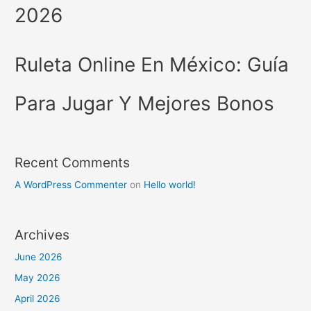
2026
Ruleta Online En México: Guía
Para Jugar Y Mejores Bonos
Recent Comments
A WordPress Commenter
on
Hello world!
Archives
June 2026
May 2026
April 2026