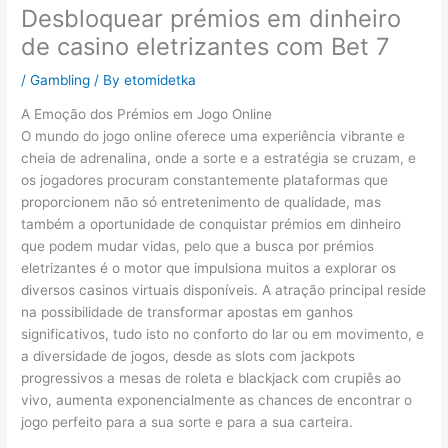
Desbloquear prémios em dinheiro
de casino eletrizantes com Bet 7
/
Gambling
/ By
etomidetka
A Emoção dos Prémios em Jogo Online
O mundo do jogo online oferece uma experiência vibrante e
cheia de adrenalina, onde a sorte e a estratégia se cruzam, e
os jogadores procuram constantemente plataformas que
proporcionem não só entretenimento de qualidade, mas
também a oportunidade de conquistar prémios em dinheiro
que podem mudar vidas, pelo que a busca por prémios
eletrizantes é o motor que impulsiona muitos a explorar os
diversos casinos virtuais disponíveis. A atração principal reside
na possibilidade de transformar apostas em ganhos
significativos, tudo isto no conforto do lar ou em movimento, e
a diversidade de jogos, desde as slots com jackpots
progressivos a mesas de roleta e blackjack com crupiês ao
vivo, aumenta exponencialmente as chances de encontrar o
jogo perfeito para a sua sorte e para a sua carteira.