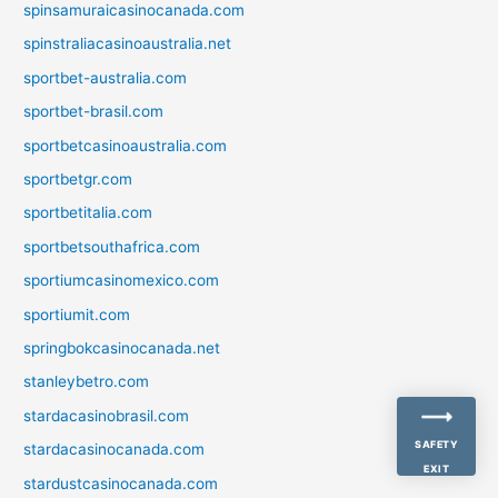
spinsamuraicasinocanada.com
spinstraliacasinoaustralia.net
sportbet-australia.com
sportbet-brasil.com
sportbetcasinoaustralia.com
sportbetgr.com
sportbetitalia.com
sportbetsouthafrica.com
sportiumcasinomexico.com
sportiumit.com
springbokcasinocanada.net
stanleybetro.com
stardacasinobrasil.com
SAFETY
stardacasinocanada.com
EXIT
stardustcasinocanada.com