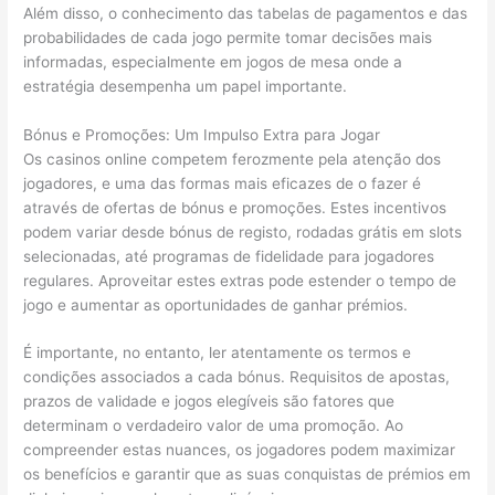
Além disso, o conhecimento das tabelas de pagamentos e das
probabilidades de cada jogo permite tomar decisões mais
informadas, especialmente em jogos de mesa onde a
estratégia desempenha um papel importante.
Bónus e Promoções: Um Impulso Extra para Jogar
Os casinos online competem ferozmente pela atenção dos
jogadores, e uma das formas mais eficazes de o fazer é
através de ofertas de bónus e promoções. Estes incentivos
podem variar desde bónus de registo, rodadas grátis em slots
selecionadas, até programas de fidelidade para jogadores
regulares. Aproveitar estes extras pode estender o tempo de
jogo e aumentar as oportunidades de ganhar prémios.
É importante, no entanto, ler atentamente os termos e
condições associados a cada bónus. Requisitos de apostas,
prazos de validade e jogos elegíveis são fatores que
determinam o verdadeiro valor de uma promoção. Ao
compreender estas nuances, os jogadores podem maximizar
os benefícios e garantir que as suas conquistas de prémios em