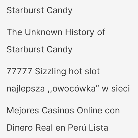
Starburst Candy
The Unknown History of
Starburst Candy
77777 Sizzling hot slot
najlepsza ,,owocówka” w sieci
Mejores Casinos Online con
Dinero Real en Perú Lista