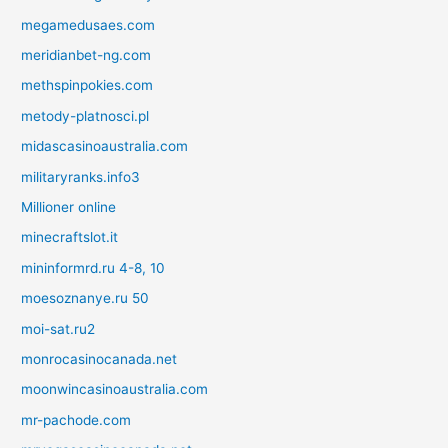
megamedusaes.com
meridianbet-ng.com
methspinpokies.com
metody-platnosci.pl
midascasinoaustralia.com
militaryranks.info3
Millioner online
minecraftslot.it
mininformrd.ru 4-8, 10
moesoznanye.ru 50
moi-sat.ru2
monrocasinocanada.net
moonwincasinoaustralia.com
mr-pachode.com