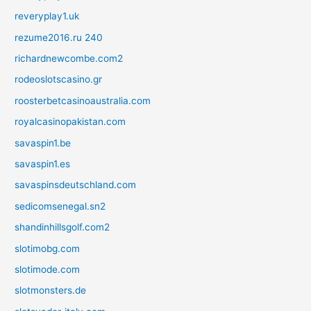
reveryplay1.uk
rezume2016.ru 240
richardnewcombe.com2
rodeoslotscasino.gr
roosterbetcasinoaustralia.com
royalcasinopakistan.com
savaspin1.be
savaspin1.es
savaspinsdeutschland.com
sedicomsenegal.sn2
shandinhillsgolf.com2
slotimobg.com
slotimode.com
slotmonsters.de