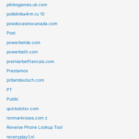
plinkogames.uk.com
poliklinika4rm.ru 10
posidocasinocanada.com
Post
powerbetde.com
powerbetit.com
premierbetfrancais.com
Prestamos
pribetdeutsch.com
PT
Public
quickslotsv.com
renmarkroses.com z
Reverse Phone Lookup Tool
reveryplay1.nl