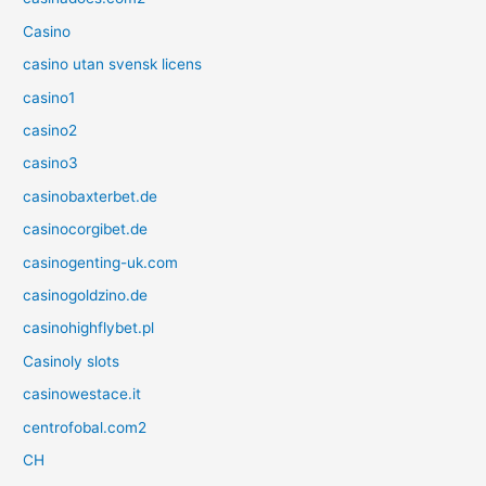
Casino
casino utan svensk licens
casino1
casino2
casino3
casinobaxterbet.de
casinocorgibet.de
casinogenting-uk.com
casinogoldzino.de
casinohighflybet.pl
Casinoly slots
casinowestace.it
centrofobal.com2
CH