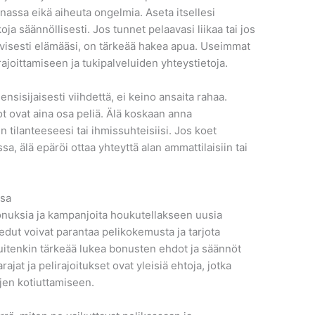
nassa eikä aiheuta ongelmia. Aseta itsellesi
oja säännöllisesti. Jos tunnet pelaavasi liikaa tai jos
ivisesti elämääsi, on tärkeää hakea apua. Useimmat
ajoittamiseen ja tukipalveluiden yhteystietoja.
sisijaisesti viihdettä, ei keino ansaita rahaa.
ot ovat aina osa peliä. Älä koskaan anna
 tilanteeseesi tai ihmissuhteisiisi. Jos koet
a, älä epäröi ottaa yhteyttä alan ammattilaisiin tai
ssa
bonuksia ja kampanjoita houkutellakseen uusia
edut voivat parantaa pelikokemusta ja tarjota
uitenkin tärkeää lukea bonusten ehdot ja säännöt
rajat ja pelirajoitukset ovat yleisiä ehtoja, jotka
jen kotiuttamiseen.