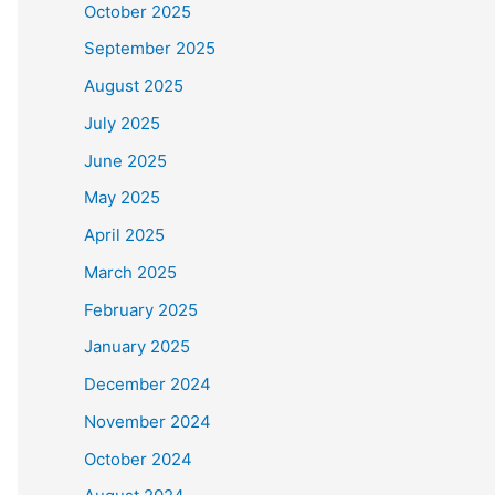
October 2025
September 2025
August 2025
July 2025
June 2025
May 2025
April 2025
March 2025
February 2025
January 2025
December 2024
November 2024
October 2024