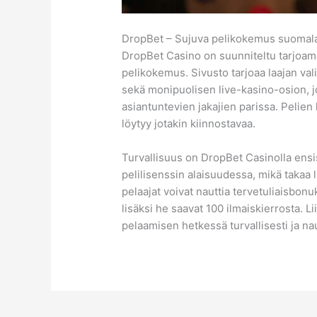
DropBet – Sujuva pelikokemus suomalai
DropBet Casino on suunniteltu tarjoamaa
pelikokemus. Sivusto tarjoaa laajan val
sekä monipuolisen live-kasino-osion, 
asiantuntevien jakajien parissa. Pelien 
löytyy jotakin kiinnostavaa.
Turvallisuus on DropBet Casinolla ensi
pelilisenssin alaisuudessa, mikä takaa
pelaajat voivat nauttia tervetuliaisbonu
lisäksi he saavat 100 ilmaiskierrosta. Li
pelaamisen hetkessä turvallisesti ja nau