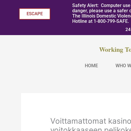
Skip
Safety Alert: Computer use 
to
danger, please use a safer 
ESCAPE
The Illinois Domestic Viole
content
Hotline at 1-800-799-SAFE.
24
Working To
HOME
WHO W
Voittamattomat kasin
voitokkaaseen peliko