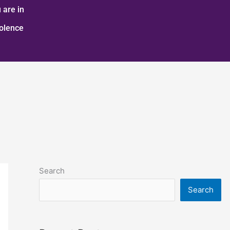
 are in
iolence
Search
Search