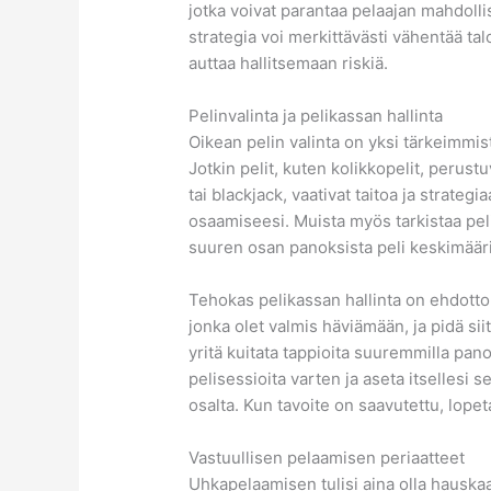
jotka voivat parantaa pelaajan mahdoll
strategia voi merkittävästi vähentää tal
auttaa hallitsemaan riskiä.
Pelinvalinta ja pelikassan hallinta
Oikean pelin valinta on yksi tärkeimmi
Jotkin pelit, kuten kolikkopelit, perus
tai blackjack, vaativat taitoa ja strategia
osaamiseesi. Muista myös tarkistaa pel
suuren osan panoksista peli keskimäärin
Tehokas pelikassan hallinta on ehdotto
jonka olet valmis häviämään, ja pidä siitä
yritä kuitata tappioita suuremmilla pano
pelisessioita varten ja aseta itsellesi s
osalta. Kun tavoite on saavutettu, lope
Vastuullisen pelaamisen periaatteet
Uhkapelaamisen tulisi aina olla hauskaa