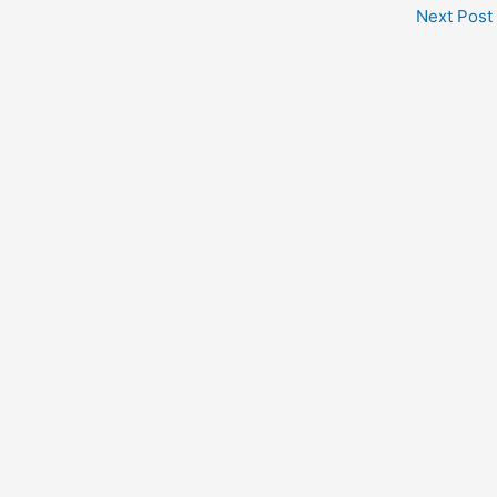
Next Post