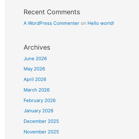
Recent Comments
A WordPress Commenter
on
Hello world!
Archives
June 2026
May 2026
April 2026
March 2026
February 2026
January 2026
December 2025
November 2025