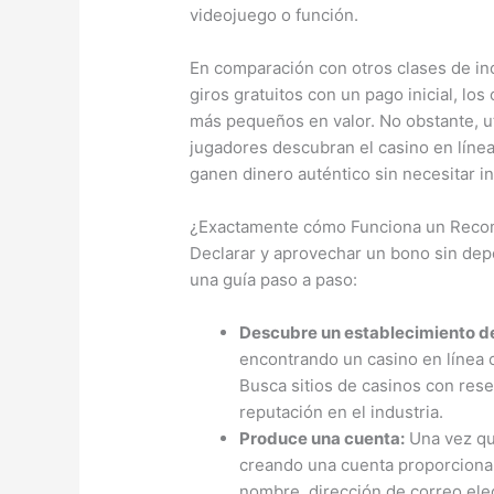
videojuego o función.
En comparación con otros clases de in
giros gratuitos con un pago inicial, lo
más pequeños en valor. No obstante, ut
jugadores descubran el casino en líne
ganen dinero auténtico sin necesitar in
¿Exactamente cómo Funciona un Recom
Declarar y aprovechar un bono sin dep
una guía paso a paso:
Descubre un establecimiento de
encontrando un casino en línea c
Busca sitios de casinos con rese
reputación en el industria.
Produce una cuenta:
Una vez que
creando una cuenta proporcionan
nombre, dirección de correo ele