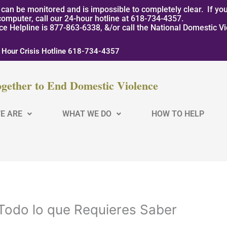
can be monitored and is impossible to completely clear. If you
computer, call our 24-hour hotline at 618-734-4357.
nce Helpline is 877-863-6338, &/or call the National Domestic V
 Hour Crisis Hotline 618-734-4357
gether to End Domestic Violence
E ARE
WHAT WE DO
HOW TO HELP
 Todo lo que Requieres Saber