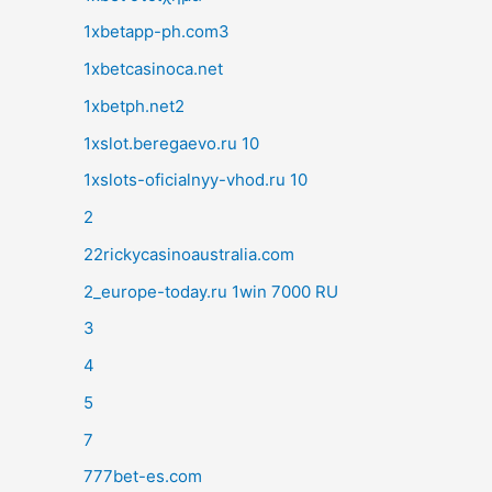
1xbetapp-ph.com3
1xbetcasinoca.net
1xbetph.net2
1xslot.beregaevo.ru 10
1xslots-oficialnyy-vhod.ru 10
2
22rickycasinoaustralia.com
2_europe-today.ru 1win 7000 RU
3
4
5
7
777bet-es.com