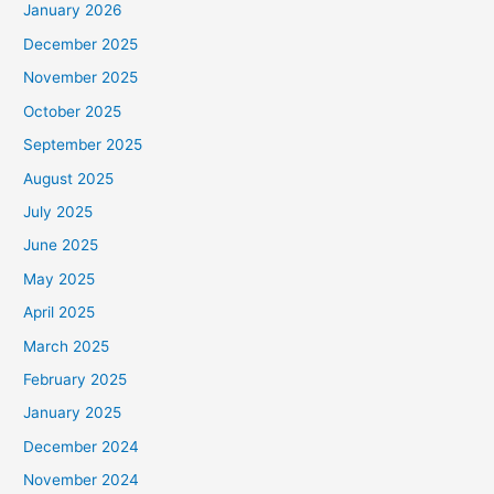
January 2026
December 2025
November 2025
October 2025
September 2025
August 2025
July 2025
June 2025
May 2025
April 2025
March 2025
February 2025
January 2025
December 2024
November 2024