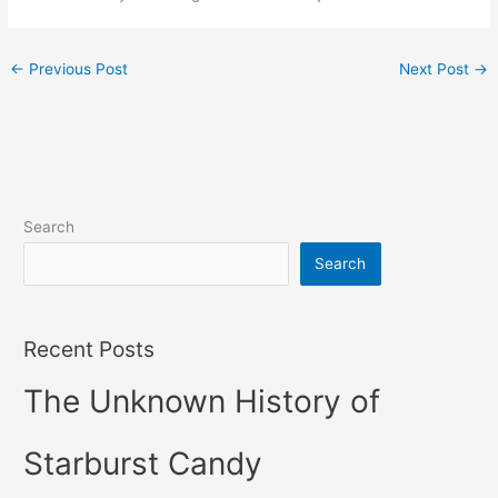
←
Previous Post
Next Post
→
Search
Search
Recent Posts
The Unknown History of
Starburst Candy