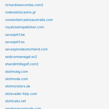
richardnewcombe.com2
rodeoslotscasino.gr
roosterbetcasinoaustralia.com
royalcasinopakistan.com
savaspin1.be
savaspin1.es
savaspinsdeutschland.com
sedicomsenegal.sn2
shandinhillsgolf.com2
slotimobg.com
slotimode.com
slotmonsters.de
slotsvader-italy.com
slotticakz.net
smokacecasinode.com