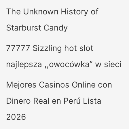
The Unknown History of
Starburst Candy
77777 Sizzling hot slot
najlepsza ,,owocówka” w sieci
Mejores Casinos Online con
Dinero Real en Perú Lista
2026