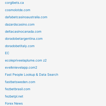
corgibets.ca
cosmolotde.com
dafabetcasinoaustralia.com
dazardscasino.com
deltacasinocanada.com
doradobetargentina.com
doradobetitaly.com
EC
ecolepriveelaplume.com z2
evelknievelapp.com2
Fast People Lookup & Data Search
fastbetsweden.com
fezbetbrasil.com
fezbetpl.net
Forex News