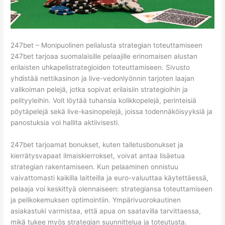
247bet – Monipuolinen pelialusta strategian toteuttamiseen
247bet tarjoaa suomalaisille pelaajille erinomaisen alustan
erilaisten uhkapelistrategioiden toteuttamiseen. Sivusto
yhdistää nettikasinon ja live-vedonlyönnin tarjoten laajan
valikoiman pelejä, jotka sopivat erilaisiin strategioihin ja
pelityyleihin. Voit löytää tuhansia kolikkopelejä, perinteisiä
pöytäpelejä sekä live-kasinopelejä, joissa todennäköisyyksiä ja
panostuksia voi hallita aktiivisesti.
247bet tarjoamat bonukset, kuten talletusbonukset ja
kierrätysvapaat ilmaiskierrokset, voivat antaa lisäetua
strategian rakentamiseen. Kun pelaaminen onnistuu
vaivattomasti kaikilla laitteilla ja euro-valuuttaa käytettäessä,
pelaaja voi keskittyä olennaiseen: strategiansa toteuttamiseen
ja pelikokemuksen optimointiin. Ympärivuorokautinen
asiakastuki varmistaa, että apua on saatavilla tarvittaessa,
mikä tukee myös strategian suunnittelua ja toteutusta.