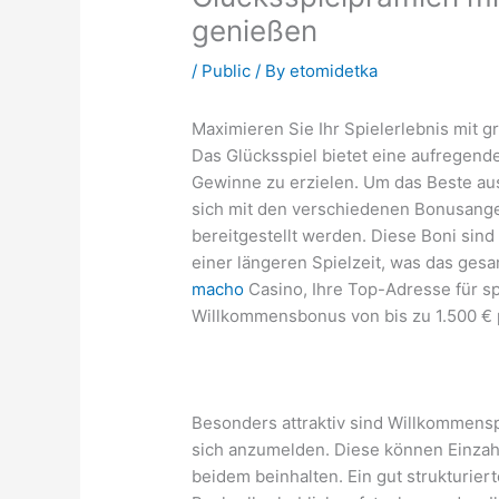
genießen
/
Public
/ By
etomidetka
Maximieren Sie Ihr Spielerlebnis mit
Das Glücksspiel bietet eine aufregende
Gewinne zu erzielen. Um das Beste aus
sich mit den verschiedenen Bonusange
bereitgestellt werden. Diese Boni sin
einer längeren Spielzeit, was das ges
macho
Casino, Ihre Top-Adresse für s
Willkommensbonus von bis zu 1.500 € p
Besonders attraktiv sind Willkommensp
sich anzumelden. Diese können Einzahl
beidem beinhalten. Ein gut strukturie