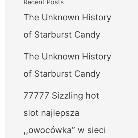
Recent Posts
The Unknown History
of Starburst Candy
The Unknown History
of Starburst Candy
77777 Sizzling hot
slot najlepsza
,,owocówka” w sieci