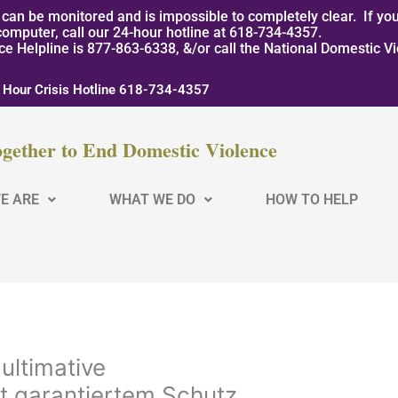
can be monitored and is impossible to completely clear. If you
computer, call our 24-hour hotline at 618-734-4357.
nce Helpline is 877-863-6338, &/or call the National Domestic V
 Hour Crisis Hotline 618-734-4357
gether to End Domestic Violence
E ARE
WHAT WE DO
HOW TO HELP
ultimative
t garantiertem Schutz