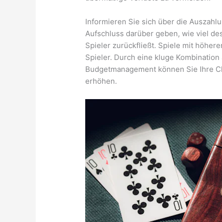
Informieren Sie sich über die Auszahl
Aufschluss darüber geben, wie viel des 
Spieler zurückfließt. Spiele mit höhere
Spieler. Durch eine kluge Kombinatio
Budgetmanagement können Sie Ihre Cha
erhöhen.