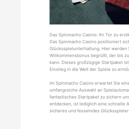
Das Spinmacho Casino: Ihr Tor zu erst
Das Spinmacho Casino positioniert sic
Glücksspielunterhaltung. Hier werden
Willkommensbonus begrüßt, der bis zu 
kann. Dieses großzügige Startpaket ist
Einstieg in die Welt der Spiele zu ermö
Im Spinmacho Casino erwartet Sie eine 
umfangreiche Auswahl an Spielautomat
fantastisches Startpaket zu sichern un
entdecken, ist lediglich eine schnelle
sicheres und fesselndes Glücksspieler