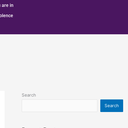
 are in
iolence
Search
Search