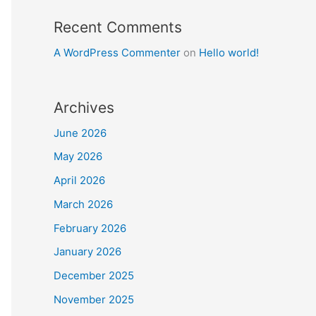
Recent Comments
A WordPress Commenter
on
Hello world!
Archives
June 2026
May 2026
April 2026
March 2026
February 2026
January 2026
December 2025
November 2025