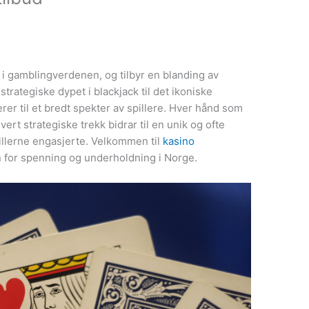
 i gamblingverdenen, og tilbyr en blanding av
strategiske dypet i blackjack til det ikoniske
erer til et bredt spekter av spillere. Hver hånd som
ert strategiske trekk bidrar til en unik og ofte
illerne engasjerte. Velkommen til
kasino
on for spenning og underholdning i Norge.