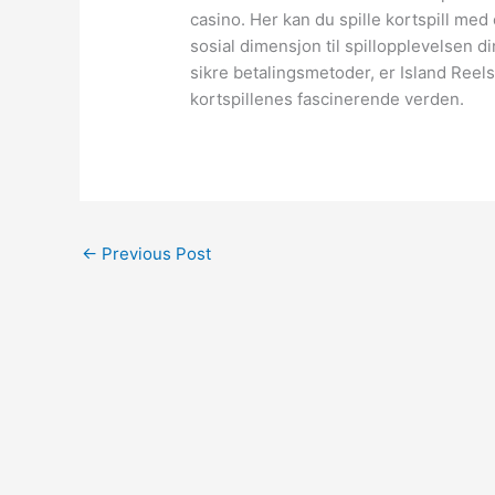
casino. Her kan du spille kortspill med 
sosial dimensjon til spillopplevelsen
sikre betalingsmetoder, er Island Reels 
kortspillenes fascinerende verden.
←
Previous Post