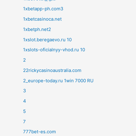
1xbetapp-ph.com3
1xbetcasinoca.net
1xbetph.net2
1xslot.beregaevo.ru 10
1xslots-oficialnyy-vhod.ru 10
2
22rickycasinoaustralia.com
2_europe-today.ru 1win 7000 RU
3
4
5
7
777bet-es.com