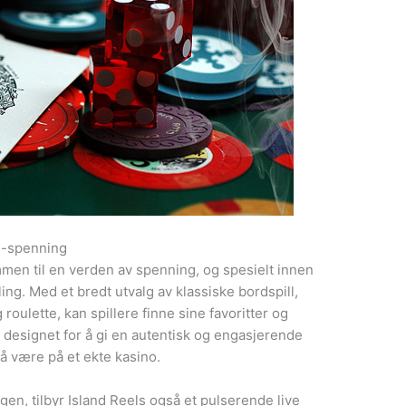
ll-spenning
men til en verden av spenning, og spesielt innen
ing. Med et bredt utvalg av klassiske bordspill,
 roulette, kan spillere finne sine favoritter og
r designet for å gi en autentisk og engasjerende
 å være på et ekte kasino.
en, tilbyr Island Reels også et pulserende live