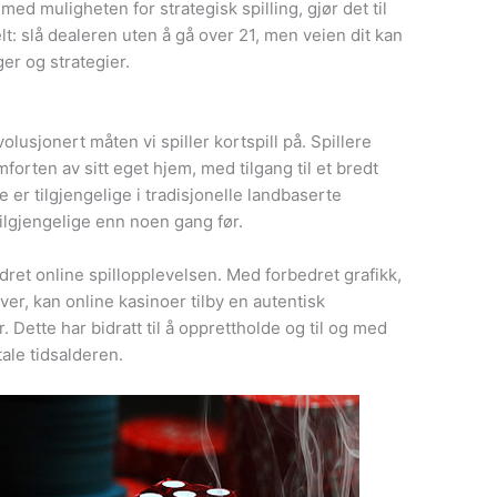
ed muligheten for strategisk spilling, gjør det til
lt: slå dealeren uten å gå over 21, men veien dit kan
er og strategier.
lusjonert måten vi spiller kortspill på. Spillere
mforten av sitt eget hjem, med tilgang til et bredt
e er tilgjengelige i tradisjonelle landbaserte
tilgjengelige enn noen gang før.
dret online spillopplevelsen. Med forbedret grafikk,
iver, kan online kasinoer tilby en autentisk
r. Dette har bidratt til å opprettholde og til og med
tale tidsalderen.