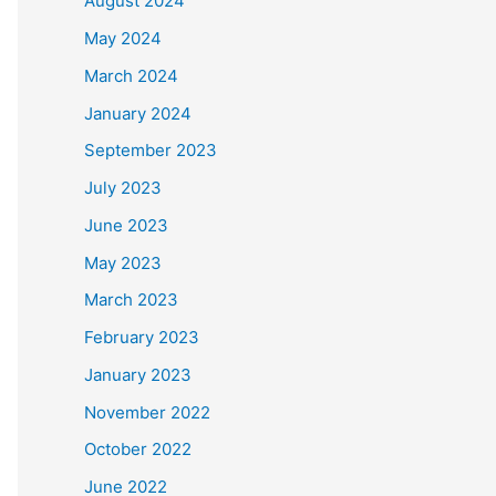
August 2024
May 2024
March 2024
January 2024
September 2023
July 2023
June 2023
May 2023
March 2023
February 2023
January 2023
November 2022
October 2022
June 2022