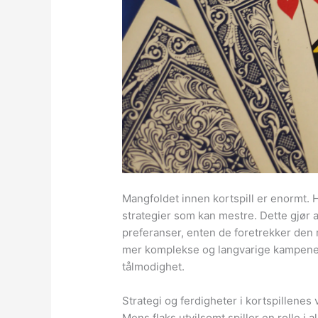
Mangfoldet innen kortspill er enormt. H
strategier som kan mestre. Dette gjør a
preferanser, enten de foretrekker den r
mer komplekse og langvarige kampene
tålmodighet.
Strategi og ferdigheter i kortspillenes
Mens flaks utvilsomt spiller en rolle i 