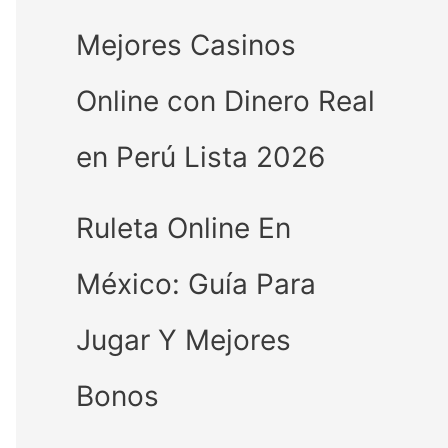
Mejores Casinos
Online con Dinero Real
en Perú Lista 2026
Ruleta Online En
México: Guía Para
Jugar Y Mejores
Bonos