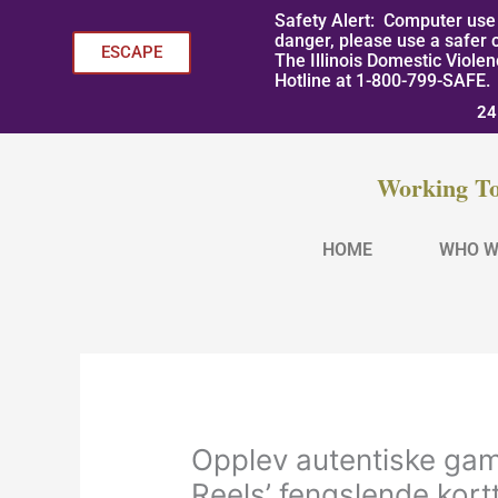
Skip
Safety Alert: Computer use 
to
danger, please use a safer 
ESCAPE
The Illinois Domestic Viole
content
Hotline at 1-800-799-SAFE.
24
Working To
HOME
WHO W
Opplev autentiske gam
Reels’ fengslende kort