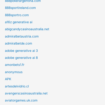
888pokerargentina.com
888sportireland.com
888sportro.com
a16z generative ai
abigcandycasinoaustralia.net
admiralbetaustria.com
admiralbetde.com
adobe generative ai 3
adobe generative ai 8
amonbets1.fr
anonymous
APK
artesdelvidrio.cl
avengerscasinoaustralia.net
aviatorgames.uk.com