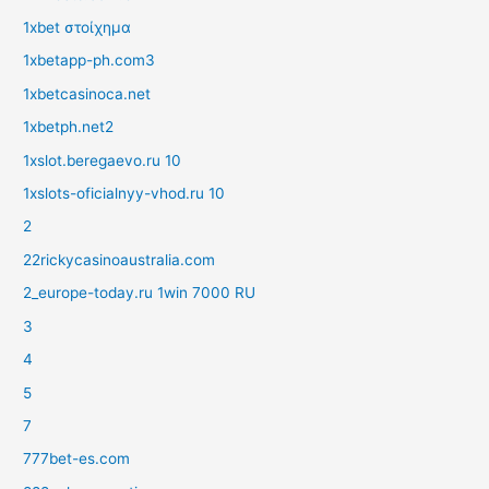
1xbet στοίχημα
1xbetapp-ph.com3
1xbetcasinoca.net
1xbetph.net2
1xslot.beregaevo.ru 10
1xslots-oficialnyy-vhod.ru 10
2
22rickycasinoaustralia.com
2_europe-today.ru 1win 7000 RU
3
4
5
7
777bet-es.com