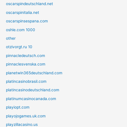
oscarspindeutschland.net
oscarspinitalia.net
oscarspinsespana.com
oshle.com 1000
other
otzivorgt.ru 10
pinnacledeutsch.com
pinnaclesvenska.com
planetwin365deutschland.com
platincasinobrasil.com
platincasinodeutschland.com
platinumcasinocanada.com
playiopt.com
playojogames.uk.com
playzillacasino.us