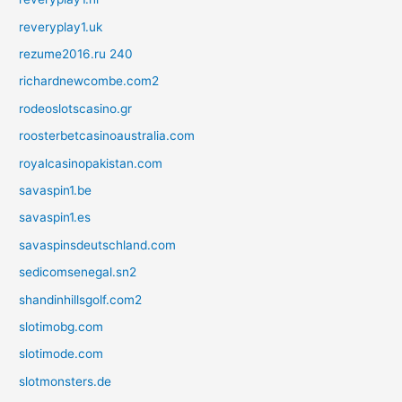
reveryplay1.uk
rezume2016.ru 240
richardnewcombe.com2
rodeoslotscasino.gr
roosterbetcasinoaustralia.com
royalcasinopakistan.com
savaspin1.be
savaspin1.es
savaspinsdeutschland.com
sedicomsenegal.sn2
shandinhillsgolf.com2
slotimobg.com
slotimode.com
slotmonsters.de