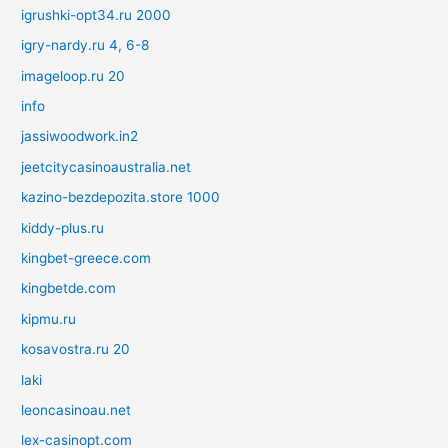
igrushki-opt34.ru 2000
igry-nardy.ru 4, 6-8
imageloop.ru 20
info
jassiwoodwork.in2
jeetcitycasinoaustralia.net
kazino-bezdepozita.store 1000
kiddy-plus.ru
kingbet-greece.com
kingbetde.com
kipmu.ru
kosavostra.ru 20
laki
leoncasinoau.net
lex-casinopt.com