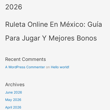
2026
Ruleta Online En México: Guía
Para Jugar Y Mejores Bonos
Recent Comments
A WordPress Commenter
on
Hello world!
Archives
June 2026
May 2026
April 2026