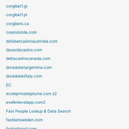
corgibet1.gr
corgibet1.pl
corgibets.ca
cosmolotde.com
dafabetcasinoaustralia.com
dazardscasino.com
deltacasinocanada.com
doradobetargentina.com
doradobetitaly.com
EC
ecolepriveelaplume.com z2
evelknievelapp.com2
Fast People Lookup & Data Search
fastbetsweden.com
fezbetbrasil.com