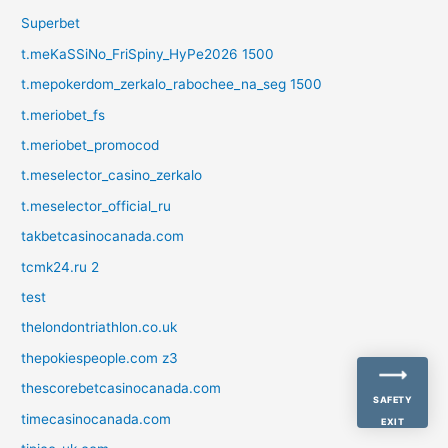
Superbet
t.meKaSSiNo_FriSpiny_HyPe2026 1500
t.mepokerdom_zerkalo_rabochee_na_seg 1500
t.meriobet_fs
t.meriobet_promocod
t.meselector_casino_zerkalo
t.meselector_official_ru
takbetcasinocanada.com
tcmk24.ru 2
test
thelondontriathlon.co.uk
thepokiespeople.com z3
thescorebetcasinocanada.com
SAFETY
timecasinocanada.com
EXIT