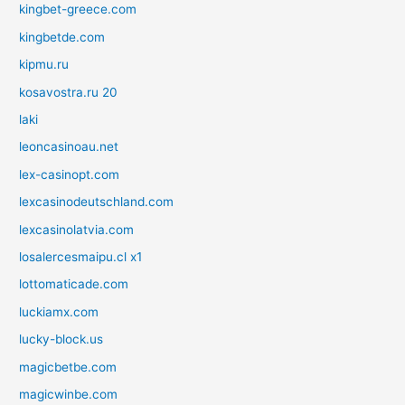
kingbet-greece.com
kingbetde.com
kipmu.ru
kosavostra.ru 20
laki
leoncasinoau.net
lex-casinopt.com
lexcasinodeutschland.com
lexcasinolatvia.com
losalercesmaipu.cl x1
lottomaticade.com
luckiamx.com
lucky-block.us
magicbetbe.com
magicwinbe.com