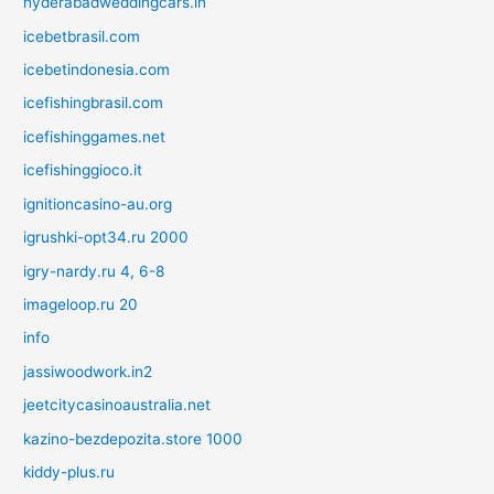
hyderabadweddingcars.in
icebetbrasil.com
icebetindonesia.com
icefishingbrasil.com
icefishinggames.net
icefishinggioco.it
ignitioncasino-au.org
igrushki-opt34.ru 2000
igry-nardy.ru 4, 6-8
imageloop.ru 20
info
jassiwoodwork.in2
jeetcitycasinoaustralia.net
kazino-bezdepozita.store 1000
kiddy-plus.ru