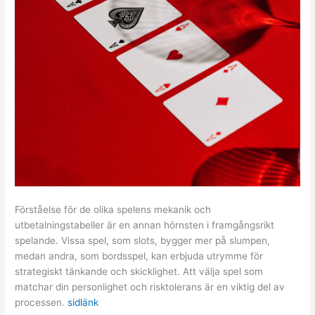
Förståelse för de olika spelens mekanik och
utbetalningstabeller är en annan hörnsten i framgångsrikt
spelande. Vissa spel, som slots, bygger mer på slumpen,
medan andra, som bordsspel, kan erbjuda utrymme för
strategiskt tänkande och skicklighet. Att välja spel som
matchar din personlighet och risktolerans är en viktig del av
processen.
sidlänk