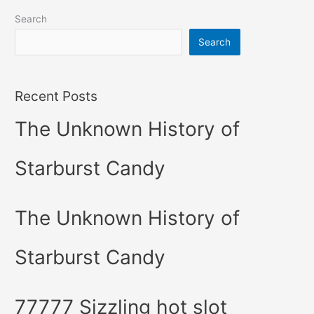
Search
Search
Recent Posts
The Unknown History of
Starburst Candy
The Unknown History of
Starburst Candy
77777 Sizzling hot slot