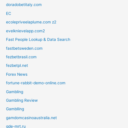
doradobetitaly.com
EC
ecolepriveelaplume.com z2
evelknievelapp.com2
Fast People Lookup & Data Search
fastbetsweden.com
fezbetbrasil.com
fezbetpl.net
Forex News
fortune-rabbit-demo-online.com
Gambling
Gambling Review
Gamblling
gamdomcasinoaustralia.net
gde-mrt.ru