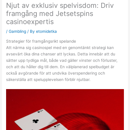
Njut av exklusiv spelvisdom: Driv
framgång med Jetsetspins
casinoexpertis
/
Gambling
/ By
etomidetka
Strategier för framgångsrikt spelande
Att närma sig casinospel med en genomtänkt strategi kan
avsevärt öka dina chanser att lyckas. Detta innebär att du
sätter upp tydliga mål, både vad gäller vinster och förluster,
och att du håller dig till dem. En välplanerad spelbudget är
också avgörande för att undvika överspendering och
säkerställa att spelupplevelsen förblir njutbar.