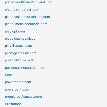
planetwin365deutschland.com
platincasinobrasil.com
platincasinodeutschland.com
platinumcasinocanada.com
playiopt.com
playojogames.uk.com
playzillacasino.us
plinkogames.uk.com
poliklinika4rm.ru 10
posidocasinocanada.com
Post
powerbetde.com
powerbetit.com
premierbetfrancais.com
Prestamos