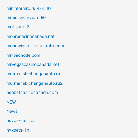
mininformrd.ru 4-8, 10
moesoznanye.ru 50
moi-sat.ru2
monrocasinocanada.net
moonwincasinoaustralia.com
mr-pachode.com
mrvegascasinocanada.net
murmansk-changanauto.ru
murmansk-changanauto.ru2
neobetcasinocanada.com
NEW
News
novos-casinos
nyxbets-1.nl