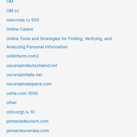
OM
OM cc
onevroze.ru 500
Online Casino
Online Tools and Strategies for Finding, Verifying, and
Analyzing Personal Information
ori9infarm.com2
oscarspindeutschland.net
oscarspinitalia.net
oscarspinsespana.com
oshle.com 1000
other
otzivorgt.ru 10
pinnacledeutsch.com
pinnaclesvenska.com