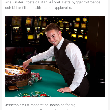
sina vinster utbetalda utan krångel. Detta bygger förtroende
och bidrar till en positiv helhetsupplevelse.
Jetsetspins: Ett modernt onlinecasino för dig