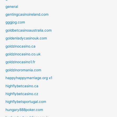
general
gentingcasinoireland.com
gggjog.com
goldbetcasinoaustralia.com
goldenladycasinouk.com
goldzinocasino.ca
goldzinocasino.co.uk
goldzinocasino1.fr
goldzinoromania.com
happyhappymarriage.org x1
highflybetcasino.ca
highflybetcasino.cz
highflybetsportugal.com
hungary888poker.com