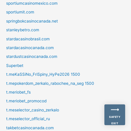
sportiumcasinomexico.com
sportiumit.com
springbokcasinocanada.net
stanleybetro.com
stardacasinobrasil.com
stardacasinocanada.com
stardustcasinocanada.com
Superbet
t.meKaSSiNo_FriSpiny_HyPe2026 1500
t.mepokerdom_zerkalo_rabochee_na_seg 1500
t.meriobet_fs
t.meriobet_promocod
t.meselector_casino_zerkalo
SAFETY
t.meselector_official_ru
EXIT
takbetcasinocanada.com