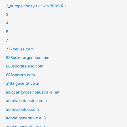
2_europe-today.ru 1win 7000 RU
3
4
5
7
777bet-es.com
888pokerargentina.com
888sportireland.com
888sportro.com
a16z generative ai
abigcandycasinoaustralia.net
admiralbetaustria.com
admiralbetde.com
adobe generative ai 3
adobe generative ai 8